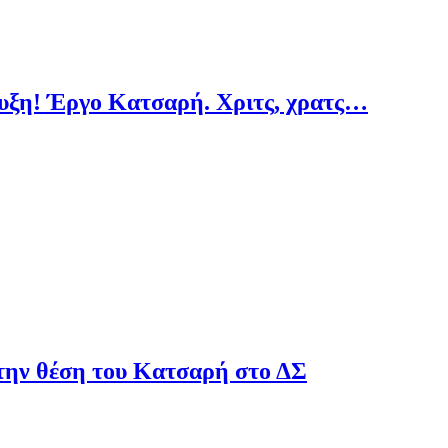
υξη! Έργο Κατσαρή. Χριτς, χρατς…
την θέση του Κατσαρή στο ΔΣ