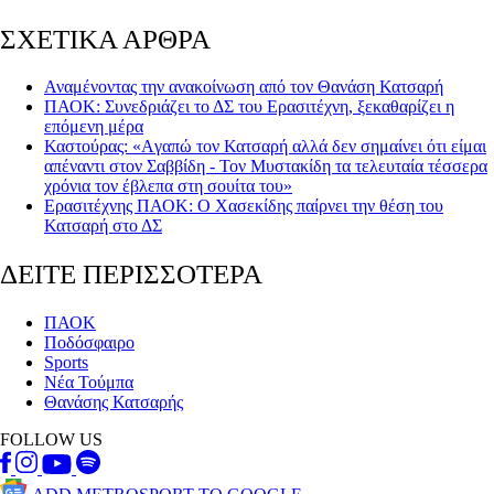
ΣΧΕΤΙΚΑ ΑΡΘΡΑ
Αναμένοντας την ανακοίνωση από τον Θανάση Κατσαρή
ΠΑΟΚ: Συνεδριάζει το ΔΣ του Ερασιτέχνη, ξεκαθαρίζει η
επόμενη μέρα
Καστούρας: «Aγαπώ τον Κατσαρή αλλά δεν σημαίνει ότι είμαι
απέναντι στον Σαββίδη - Τον Μυστακίδη τα τελευταία τέσσερα
χρόνια τον έβλεπα στη σουίτα του»
Ερασιτέχνης ΠΑΟΚ: Ο Χασεκίδης παίρνει την θέση του
Κατσαρή στο ΔΣ
ΔΕΙΤΕ ΠΕΡΙΣΣΟΤΕΡΑ
ΠΑΟΚ
Ποδόσφαιρο
Sports
Νέα Τούμπα
Θανάσης Κατσαρής
FOLLOW US