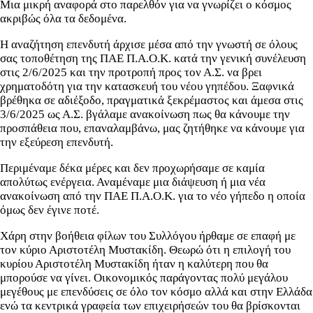
Μια μικρή αναφορά στο παρελθόν για να γνωρίζει ο κόσμος
ακριβώς όλα τα δεδομένα.
​​​​​​​Η αναζήτηση επενδυτή άρχισε μέσα από την γνωστή σε όλους
σας τοποθέτηση της ΠΑΕ Π.Α.Ο.Κ. κατά την γενική συνέλευση
στις 2/6/2025 και την προτροπή προς τον Α.Σ. να βρει
χρηματοδότη για την κατασκευή του νέου γηπέδου. Ξαφνικά
βρέθηκα σε αδιέξοδο, πραγματικά ξεκρέμαστος και άμεσα στις
3/6/2025 ως Α.Σ. βγάλαμε ανακοίνωση πως θα κάνουμε την
προσπάθεια που, επαναλαμβάνω, μας ζητήθηκε να κάνουμε για
την εξεύρεση επενδυτή.
Περιμέναμε δέκα μέρες και δεν προχωρήσαμε σε καμία
απολύτως ενέργεια. Αναμέναμε μια διάψευση ή μια νέα
ανακοίνωση από την ΠΑΕ Π.Α.Ο.Κ. για το νέο γήπεδο η οποία
όμως δεν έγινε ποτέ.
Χάρη στην βοήθεια φίλων του Συλλόγου ήρθαμε σε επαφή με
τον κύριο Αριστοτέλη Μυστακίδη. Θεωρώ ότι η επιλογή του
κυρίου Αριστοτέλη Μυστακίδη ήταν η καλύτερη που θα
μπορούσε να γίνει. Οικονομικός παράγοντας πολύ μεγάλου
μεγέθους με επενδύσεις σε όλο τον κόσμο αλλά και στην Ελλάδα
ενώ τα κεντρικά γραφεία των επιχειρήσεών του θα βρίσκονται