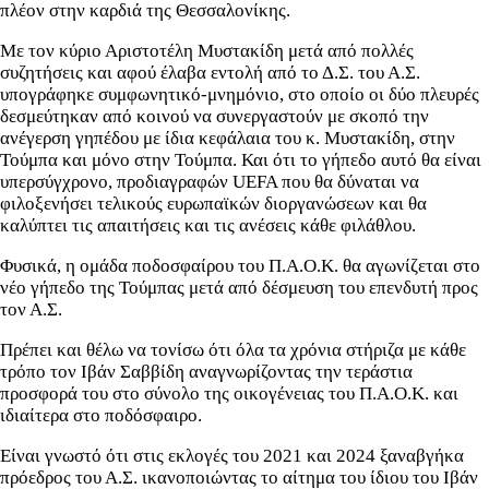
πλέον στην καρδιά της Θεσσαλονίκης.
Με τον κύριο Αριστοτέλη Μυστακίδη μετά από πολλές
συζητήσεις και αφού έλαβα εντολή από το Δ.Σ. του Α.Σ.
υπογράφηκε συμφωνητικό-μνημόνιο, στο οποίο οι δύο πλευρές
δεσμεύτηκαν από κοινού να συνεργαστούν με σκοπό την
ανέγερση γηπέδου με ίδια κεφάλαια του κ. Μυστακίδη, στην
Τούμπα και μόνο στην Τούμπα. Και ότι το γήπεδο αυτό θα είναι
υπερσύγχρονο, προδιαγραφών UEFA που θα δύναται να
φιλοξενήσει τελικούς ευρωπαϊκών διοργανώσεων και θα
καλύπτει τις απαιτήσεις και τις ανέσεις κάθε φιλάθλου.
Φυσικά, η ομάδα ποδοσφαίρου του Π.Α.Ο.Κ. θα αγωνίζεται στο
νέο γήπεδο της Τούμπας μετά από δέσμευση του επενδυτή προς
τον Α.Σ.
Πρέπει και θέλω να τονίσω ότι όλα τα χρόνια στήριζα με κάθε
τρόπο τον Ιβάν Σαββίδη αναγνωρίζοντας την τεράστια
προσφορά του στο σύνολο της οικογένειας του Π.Α.Ο.Κ. και
ιδιαίτερα στο ποδόσφαιρο.
Είναι γνωστό ότι στις εκλογές του 2021 και 2024 ξαναβγήκα
πρόεδρος του Α.Σ. ικανοποιώντας το αίτημα του ίδιου του Ιβάν