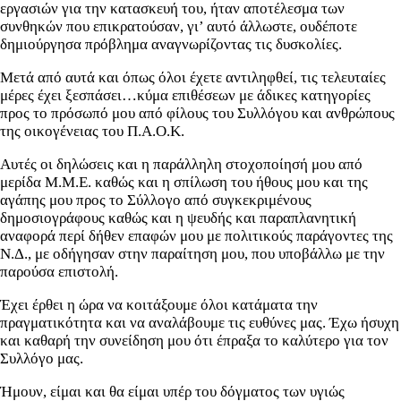
εργασιών για την κατασκευή του, ήταν αποτέλεσμα των
συνθηκών που επικρατούσαν, γι’ αυτό άλλωστε, ουδέποτε
δημιούργησα πρόβλημα αναγνωρίζοντας τις δυσκολίες.
Μετά από αυτά και όπως όλοι έχετε αντιληφθεί, τις τελευταίες
μέρες έχει ξεσπάσει…κύμα επιθέσεων με άδικες κατηγορίες
προς το πρόσωπό μου από φίλους του Συλλόγου και ανθρώπους
της οικογένειας του Π.Α.Ο.Κ.
Αυτές οι δηλώσεις και η παράλληλη στοχοποίησή μου από
μερίδα Μ.Μ.Ε. καθώς και η σπίλωση του ήθους μου και της
αγάπης μου προς το Σύλλογο από συγκεκριμένους
δημοσιογράφους καθώς και η ψευδής και παραπλανητική
αναφορά περί δήθεν επαφών μου με πολιτικούς παράγοντες της
Ν.Δ., με οδήγησαν στην παραίτηση μου, που υποβάλλω με την
παρούσα επιστολή.
Έχει έρθει η ώρα να κοιτάξουμε όλοι κατάματα την
πραγματικότητα και να αναλάβουμε τις ευθύνες μας. Έχω ήσυχη
και καθαρή την συνείδηση μου ότι έπραξα το καλύτερο για τον
Συλλόγο μας.
Ήμουν, είμαι και θα είμαι υπέρ του δόγματος των υγιώς