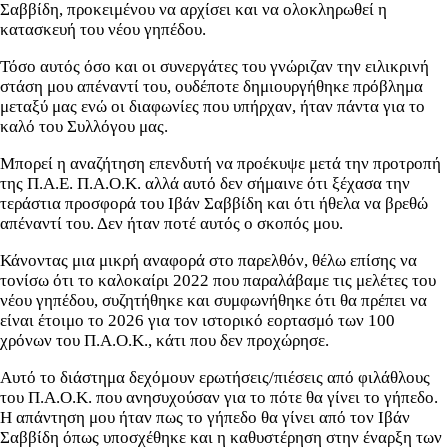
Σαββίδη, προκειμένου να αρχίσει και να ολοκληρωθεί η
κατασκευή του νέου γηπέδου.
Τόσο αυτός όσο και οι συνεργάτες του γνώριζαν την ειλικρινή
στάση μου απέναντί του, ουδέποτε δημιουργήθηκε πρόβλημα
μεταξύ μας ενώ οι διαφωνίες που υπήρχαν, ήταν πάντα για το
καλό του Συλλόγου μας.
Μπορεί η αναζήτηση επενδυτή να προέκυψε μετά την προτροπή
της Π.Α.Ε. Π.Α.Ο.Κ. αλλά αυτό δεν σήμαινε ότι ξέχασα την
τεράστια προσφορά του Ιβάν Σαββίδη και ότι ήθελα να βρεθώ
απέναντί του. Δεν ήταν ποτέ αυτός ο σκοπός μου.
Κάνοντας μια μικρή αναφορά στο παρελθόν, θέλω επίσης να
τονίσω ότι το καλοκαίρι 2022 που παραλάβαμε τις μελέτες του
νέου γηπέδου, συζητήθηκε και συμφωνήθηκε ότι θα πρέπει να
είναι έτοιμο το 2026 για τον ιστορικό εορτασμό των 100
χρόνων του Π.Α.Ο.Κ., κάτι που δεν προχώρησε.
Αυτό το διάστημα δεχόμουν ερωτήσεις/πιέσεις από φιλάθλους
του Π.Α.Ο.Κ. που ανησυχούσαν για το πότε θα γίνει το γήπεδο.
Η απάντηση μου ήταν πως το γήπεδο θα γίνει από τον Ιβάν
Σαββίδη όπως υποσχέθηκε και η καθυστέρηση στην έναρξη των