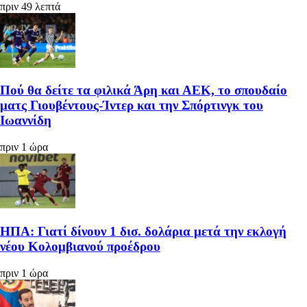
πριν 49 λεπτά
Πού θα δείτε τα φιλικά Άρη και ΑΕΚ, το σπουδαίο
ματς Γιουβέντους-Ίντερ και την Σπόρτινγκ του
Ιωαννίδη
πριν 1 ώρα
ΗΠΑ: Γιατί δίνουν 1 δισ. δολάρια μετά την εκλογή
νέου Κολομβιανού προέδρου
πριν 1 ώρα