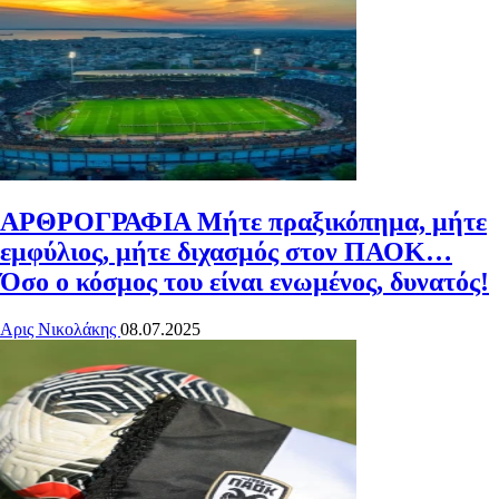
ΑΡΘΡΟΓΡΑΦΙΑ
Μήτε πραξικόπημα, μήτε
εμφύλιος, μήτε διχασμός στον ΠΑΟΚ…
Όσο ο κόσμος του είναι ενωμένος, δυνατός!
Αρις Νικολάκης
08.07.2025