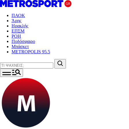
ΠΑΟΚ
Άρης
Ηρακλής
ΕΠΣΜ
ΡΟΗ
Ποδόσφαιρο
Μπάσκετ
METROPOLIS 95.5