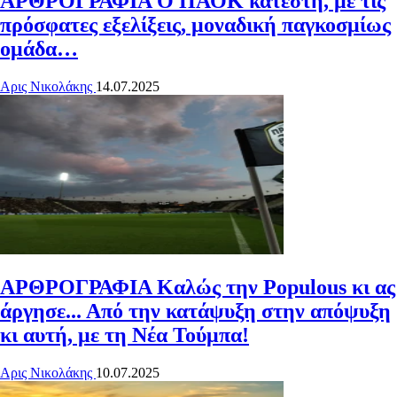
ΑΡΘΡΟΓΡΑΦΙΑ
Ο ΠΑΟΚ κατέστη, με τις
πρόσφατες εξελίξεις, μοναδική παγκοσμίως
ομάδα…
Αρις Νικολάκης
14.07.2025
ΑΡΘΡΟΓΡΑΦΙΑ
Καλώς την Populous κι ας
άργησε... Από την κατάψυξη στην απόψυξη
κι αυτή, με τη Νέα Τούμπα!
Αρις Νικολάκης
10.07.2025