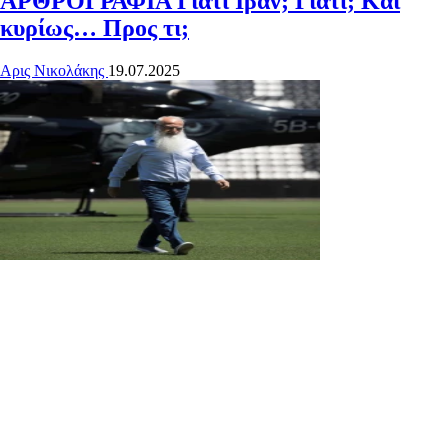
ΑΡΘΡΟΓΡΑΦΙΑ
Γιατί Ιβάν; Γιατί; Και
κυρίως… Προς τι;
Αρις Νικολάκης
19.07.2025