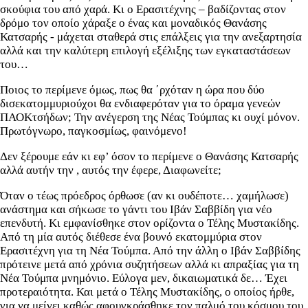
σκούφια του από χαρά. Κι ο Ερασιτέχνης – βαδίζοντας στον
δρόμο τον οποίο χάραξε ο ένας και μοναδικός Θανάσης
Κατσαρής - μάχεται σταθερά στις επάλξεις για την ανεξαρτησία
αλλά και την καλύτερη επιλογή εξέλιξης των εγκαταστάσεων
του…
Ποιος το περίμενε όμως, πως θα ΄ρχόταν η ώρα που δύο
δισεκατομμυριούχοι θα ενδιαφερόταν για το όραμα γενεών
ΠΑΟΚτσήδων; Την ανέγερση της Νέας Τούμπας κι ουχί μόνον.
Πρωτόγνωρο, παγκοσμίως, φαινόμενο!
Δεν ξέρουμε εάν κι εφ’ όσον το περίμενε ο Θανάσης Κατσαρής
αλλά αυτήν την , αυτός την έφερε, Διαφωνείτε;
Όταν ο τέως πρόεδρος όρθωσε (αν κι ουδέποτε… χαμήλωσε)
ανάστημα και σήκωσε το γάντι του Ιβάν Σαββίδη για νέο
επενδυτή. Κι εμφανίσθηκε στον ορίζοντα ο Τέλης Μυστακίδης.
Από τη μία αυτός διέθεσε ένα βουνό εκατομμύρια στον
Ερασιτέχνη για τη Νέα Τούμπα. Από την άλλη ο Ιβάν Σαββίδης
πρότεινε μετά από χρόνια συζητήσεων αλλά κι απραξίας για τη
Νέα Τούμπα μνημόνιο. Εύλογα μεν, δικαιωματικά δε… Έχει
προτεραιότητα. Και μετά ο Τέλης Μυστακίδης, ο οποίος ήρθε,
για να μείνει καθώς αφουγκράσθηκε τον παλμό του κόσμου του