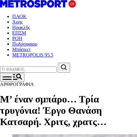
ΠΑΟΚ
Άρης
Ηρακλής
ΕΠΣΜ
ΡΟΗ
Ποδόσφαιρο
Μπάσκετ
METROPOLIS 95.5
ΑΡΘΡΟΓΡΑΦΙΑ
Μ’ έναν σμπάρο… Τρία
τρυγόνια! Έργο Θανάση
Κατσαρή. Χριτς, χρατς…