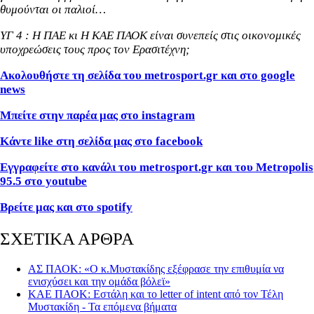
θυμούνται οι παλιοί…
ΥΓ 4 : Η ΠΑΕ κι Η ΚΑΕ ΠΑΟΚ είναι συνεπείς στις οικονομικές
υποχρεώσεις τους προς τον Ερασιτέχνη;
Ακολουθήστε τη σελίδα του metrosport
.gr
και στο google
news
Μπείτε στην παρέα μας στο instagram
Κάντε like
στη σελίδα μας στο facebook
Εγγραφείτε στο κανάλι του metrosport
.gr
και του Metropolis
95.5 στο youtube
Βρείτε μας και στο spotify
ΣΧΕΤΙΚΑ ΑΡΘΡΑ
ΑΣ ΠΑΟΚ: «Ο κ.Μυστακίδης εξέφρασε την επιθυμία να
ενισχύσει και την ομάδα βόλεϊ»
ΚΑΕ ΠΑΟΚ: Εστάλη και το letter of intent από τον Τέλη
Μυστακίδη - Τα επόμενα βήματα