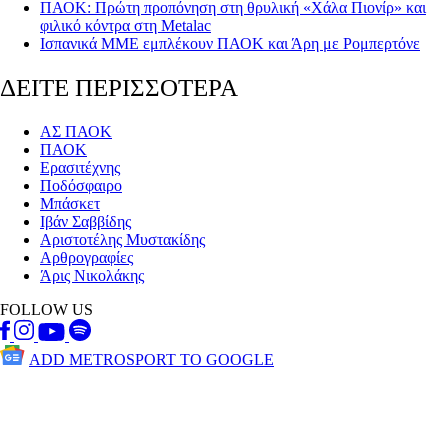
ΠΑΟΚ: Πρώτη προπόνηση στη θρυλική «Χάλα Πιονίρ» και
φιλικό κόντρα στη Metalac
Ισπανικά ΜΜΕ εμπλέκουν ΠΑΟΚ και Άρη με Ρομπερτόνε
ΔΕΙΤΕ ΠΕΡΙΣΣΟΤΕΡΑ
ΑΣ ΠΑΟΚ
ΠΑΟΚ
Ερασιτέχνης
Ποδόσφαιρο
Μπάσκετ
Ιβάν Σαββίδης
Αριστοτέλης Μυστακίδης
Αρθρογραφίες
Άρις Νικολάκης
FOLLOW US
ADD METROSPORT TO GOOGLE