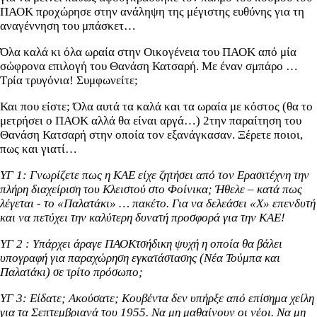
ΠΑΟΚ προχώρησε στην ανάληψη της μέγιστης ευθύνης για τη
αναγέννηση του μπάσκετ…
Όλα καλά κι όλα ωραία στην Οικογένεια του ΠΑΟΚ από μία
σώφρονα επιλογή του Θανάση Κατσαρή. Με έναν σμπάρο …
Τρία τρυγόνια! Συμφωνείτε;
Και που είστε; Όλα αυτά τα καλά και τα ωραία με κόστος (θα το
μετρήσει ο ΠΑΟΚ αλλά θα είναι αργά…) 2την παραίτηση του
Θανάση Κατσαρή στην οποία τον εξανάγκασαν. Ξέρετε ποιοι,
πως και γιατί…
ΥΓ 1: Γνωρίζετε πως η ΚΑΕ είχε ζητήσει από τον Ερασιτέχνη την
πλήρη διαχείριση του Κλειστού στο Φοίνικα; Ήθελε – κατά πως
λέγεται - το «Παλατάκι» … πακέτο. Για να δελεάσει «Χ» επενδυτή
και να πετύχει την καλύτερη δυνατή προσφορά για την ΚΑΕ!
ΥΓ 2 : Υπάρχει άραγε ΠΑΟΚτσήδικη ψυχή η οποία θα βάλει
υπογραφή για παραχώρηση εγκατάστασης (Νέα Τούμπα και
Παλατάκι) σε τρίτο πρόσωπο;
ΥΓ 3: Είδατε; Ακούσατε; Κουβέντα δεν υπήρξε από επίσημα χείλη
για τα Σεπτεμβριανά του 1955. Να μη μαθαίνουν οι νέοι. Να μη