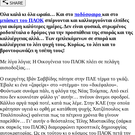
SHARE
Όλα καλά κι όλα ωραία… Και στο
ποδόσφαιρο
και στο
μπάσκετ του ΠΑΟΚ
σπέρνονται και καλλιεργούνται ελπίδες
για ακόμη καλύτερες ημέρες. Δεν είναι φυσικά, στρωμένος
ροδοπέταλα ο δρόμος για την προσπάθεια της σποράς και της
καλλιέργειας αλλά… Των εμπλεκόμενων σε σπορά και
καλλιέργεια το λέει ψυχή τους. Κυρίως, το λέει και το
βροντοφωνάζει η τσέπη τους!
Με λίγα λόγια; Η Οικογένεια του ΠΑΟΚ πλέει σε πελάγη
αισιοδοξίας…
Ο ευεργέτης Ιβάν Σαββίδης πάτησε στην ΠΑΕ τέρμα το γκάζι.
Έβαλε κι ένα «ζαφείρι» στο «στέμμα» του «δικέφαλου».
Φούντωσε συνάμα πάλι, η φλόγα της Νέας Τούμπας. Από εκεί
που δεν κουνιόταν φύλλο γι’ αυτήν… πνέουν άνεμοι σφοδροί.
Κάλλιο αργά παρά ποτέ, κατά πως λέμε. Στην ΚΑΕ (την οποία
κράτησαν υγειά κι ορθή με κατάθεση ψυχής Χατζόπουλος και
Τσαλόπουλος) φαίνεται πως τα πέτρινα χρόνια θα γίνουν
παρελθόν… Γι’ αυτήν ο θεόσταλτος Τέλης Μυστακίδης (σάρκα
εκ σαρκός του ΠΑΟΚ) διαμορφώνει προοπτικές δημιουργίας
αυτοκρατορίας. Ως εκ τούτου κι ο κόσμος του ΠΑΟΚ πετά την