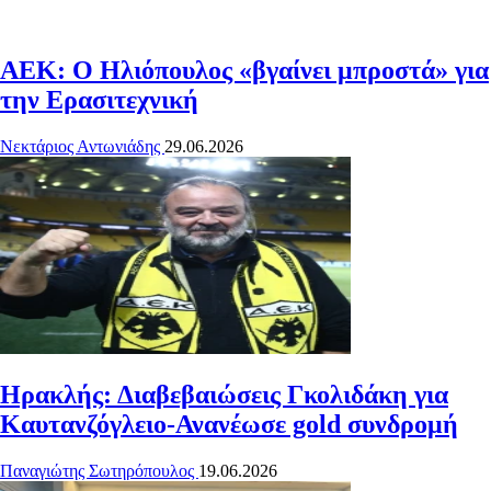
ΑΕΚ: Ο Ηλιόπουλος «βγαίνει μπροστά» για
την Ερασιτεχνική
Νεκτάριος Αντωνιάδης
29.06.2026
Ηρακλής: Διαβεβαιώσεις Γκολιδάκη για
Καυτανζόγλειο-Ανανέωσε gold συνδρομή
Παναγιώτης Σωτηρόπουλος
19.06.2026