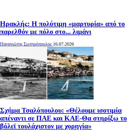
Ηρακλής: Η πολύτιμη «μαρτυρία» από το
παρελθόν με πόλο στο... λιμάνι
Παναγιώτης Σωτηρόπουλος
16.07.2026
Σχήμα Τσαλόπουλου: «Θέλουμε ισοτιμία
απέναντι σε ΠΑΕ και ΚΑΕ-Θα στηρίξω το
βόλεϊ τουλάχιστον με χορηγία»