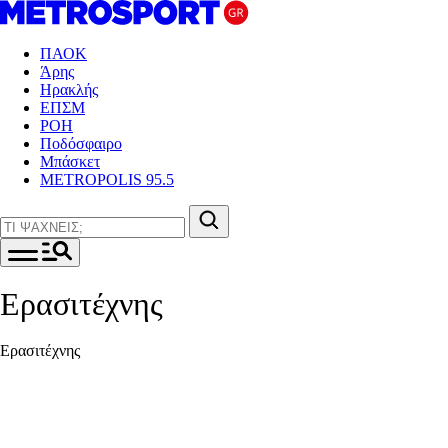
ΠΑΟΚ
Άρης
Ηρακλής
ΕΠΣΜ
ΡΟΗ
Ποδόσφαιρο
Μπάσκετ
METROPOLIS 95.5
Ερασιτέχνης
Ερασιτέχνης