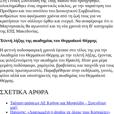
Στη Γενική Συνέλευση της 18ης Μαΐου που προηγήθηκε,
ολοκληρώθηκε ένας σημαντικός κύκλος, με την παραίτηση του
Προέδρου και του συνόλου του Διοικητικού Συμβουλίου,
ανθρώπων που αφιέρωσαν χρόνια από τη ζωή τους για να
κρατήσουν τον σύλλογο όρθιο και ενεργό. Να αναφέρουμε ότι ο
Μαγνησιακός θα αγωνιστεί και τη νέα χρονιά στη Β’ κατηγορία
της ΕΠΣ Μακεδονίας.
Τελετή λήξης της ακαδημίας του Θερμαϊκού Θέρμης
Η φετινή ποδοσφαιρική χρονιά έφτασε στο τέλος της για την
Ακαδημία του Θερμαϊκού Θέρμης με την τελετή λήξης, έχοντας
ως φιλοξενούμενη την ακαδημία του Ηρακλή. Ηταν μια μέρα
γεμάτη ποδόσφαιρο, χαμόγελα, βραβεύσεις και παιχνίδι για τους
μικρούς πρωταγωνιστές. Παραβρέθηκαν στην εκδήλωση, γονείς,
φίλοι αλλά και υποστηρικτές της ακαδημίας του Θερμαϊκού
Θέρμης.
ΣΧΕΤΙΚΑ ΑΡΘΡΑ
Ταύτιση απόψεων ΑΕ Κρήνης και Μιχαηλίδη – Συνεχίζουν
μαζί
Παγώνης: «Αφιερωμένη η άνοδος σε όλους τους Κρηνιώτες»