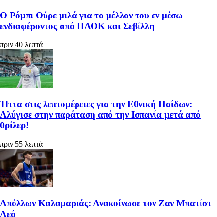
Ο Ρόμπι Ούρε μιλά για το μέλλον του εν μέσω
ενδιαφέροντος από ΠΑΟΚ και Σεβίλλη
πριν 40 λεπτά
Ήττα στις λεπτομέρειες για την Εθνική Παίδων:
Λλύγισε στην παράταση από την Ισπανία μετά από
θρίλερ!
πριν 55 λεπτά
Απόλλων Καλαμαριάς: Ανακοίνωσε τον Ζαν Μπατίστ
Λεό