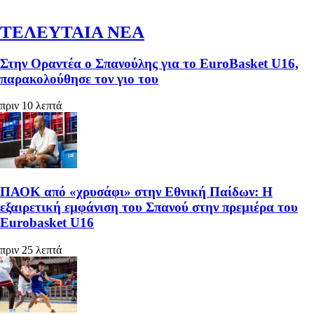
ΤΕΛΕΥΤΑΙΑ ΝΕΑ
Στην Οραντέα ο Σπανούλης για το EuroBasket U16,
παρακολούθησε τον γιο του
πριν 10 λεπτά
ΠΑΟΚ από «χρυσάφι» στην Εθνική Παίδων: Η
εξαιρετική εμφάνιση του Σπανού στην πρεμιέρα του
Eurobasket U16
πριν 25 λεπτά