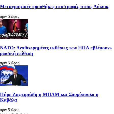
Μεταγραφικές προσθήκες-επιστροφές στους Λύκους
πριν 5 ώρες
ΝΑΤΟ: Αναθεωρημένες εκθέσεις των ΗΠΑ «βλέπουν»
ρωσική επίθεση
πριν 5 ώρες
Πήρε Ζαφειριάδη η ΜΠΑΜ και Σπυρόπουλο η
Καβάλα
πριν 5 ώρες