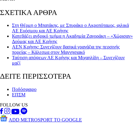
ΣΧΕΤΙΚΑ ΑΡΘΡΑ
Στη Θέρμη ο Μπατάκης, με Σπυράκο ο Ακροπόταμος, φιλικά
ΑΕ Ευόσμου και ΑΕ Κρήνης
Κατεβάζει ανδρικό τμήμα η Ακαδημία Ζαγοράκη – «Χώρισαν»
Δούμας και ΑΕ Κρήνης
ΑΕΝ Κρήνης: Συνεχίζουν βασικά γρανάζια της περσινής
πορείας – Κάλεσμα στον Μαγνησιακό
Ταύτιση απόψεων ΑΕ Κρήνης και Μιχαηλίδη – Συνεχίζουν
μαζί
ΔΕΙΤΕ ΠΕΡΙΣΣΟΤΕΡΑ
Ποδόσφαιρο
ΕΠΣΜ
FOLLOW US
ADD METROSPORT TO GOOGLE