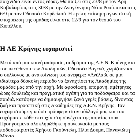
παιχνίδια είναι εντός έδρας. Θα παίξει στις 23/8 με τον Άρη
Καβαλαρίου, στις 30/8 με την Αναγέννηση Νέου Ρυσίου και στις
6/9 με τον Οδυσσέα Κορδελιού. Η πρώτη επίσημη αγωνιστική
υποχρέωση της ομάδας είναι στις 12/9 για τον θεσμό του
Κυπέλλου.
Η ΑΕ Κρήνης ευχαριστεί
Μετά από μια κοινή απόφαση, οι δρόμοι της Α.Ε.Ν. Κρήνης και
του υπεύθυνου των Ακαδημιών, Οδυσσέα Βαγενά, χωρίζουν και
ο σύλλογος με ανακοίνωση του ανέφερε: «Ανέλαβε σε μια
ιδιαίτερα δύσκολη περίοδο να ξαναχτίσει τις Ακαδημίες της
ομάδας μας από την αρχή. Με αφοσίωση, υπομονή, αμέτρητες
ώρες δουλειάς και πραγματική αγάπη για το ποδόσφαιρο και τα
παιδιά, κατάφερε να δημιουργήσει ξανά γερές βάσεις, δίνοντας
ζωή και προοπτική στις Ακαδημίες της Α.Ε.Ν. Κρήνης. Τον
ευχαριστούμε για όσα πρόσφερε στον σύλλογό μας και του
ευχόμαστε κάθε επιτυχία στη συνέχεια της πορείας του».
Προηγούμενα ολοκληρώθηκε η συνεργασία με τους
ποδοσφαιριστές Χρήστο Γκούντελη, Ηλία Δούμα, Παναγιώτη
Μάνιο.