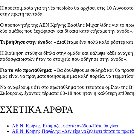
Η προετοιμασία για τη νέα περίοδο θα αρχίσει στις 10 Αυγούστ
στην πρώτη πεντάδα.
Ο προπονητής της ΑΕΝ Κρήνης Βασίλης Μιχαηλίδης για το πρωτά
δύο ομάδες που ξεχώρισαν και δίκαια κατακτήσαμε την άνοδο».
Τι βοήθησε στην άνοδο;
«Διαθέταμε ένα πολύ καλό ρόστερ και 
Η διοίκηση στάθηκε δίπλα στην ομάδα και κάλυψε κάθε ανάγκη 
ποδοσφαιριστών ήταν το στοιχείο που οδήγησε στην άνοδο».
Για το νέο πρωτάθλημα;
«Θα δουλέψουμε σκληρά και θα προσπαθ
μας είναι να πραγματοποιήσουμε μια καλή πορεία, να τερματίσου
Να αναφέρουμε ότι στο πρωτάθλημα του τέταρτου ομίλου της Β’
Σκίουρους, έχοντας τέρματα 60-18 που ήταν η καλύτερη επίθεση κ
ΣΧΕΤΙΚΑ ΑΡΘΡΑ
ΑΕ Ν. Κρήνης: Ετοιμάζει φιέστα ανόδου-Πότε θα γίνει
ΑΕ Ν. Κρήνης-Παγώνης: «Δεν είχε να ζηλέψει τίποτε το πρωτ