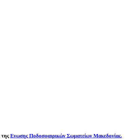
ς της
Ενωσης Ποδοσφαιρικών Σωματείων Μακεδονίας.