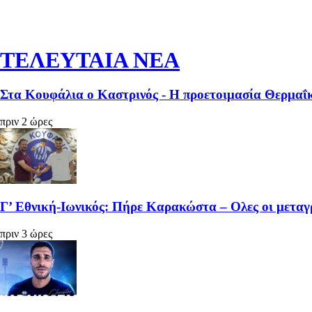
ΤΕΛΕΥΤΑΙΑ ΝΕΑ
Στα Κουφάλια ο Καστρινός - Η προετοιμασία Θερμαΐ
πριν 2 ώρες
Γ’ Εθνική-Ιωνικός: Πήρε Καρακώστα – Ολες οι μετα
πριν 3 ώρες