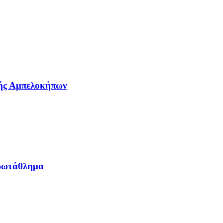
λής Αμπελοκήπων
Πρωτάθλημα