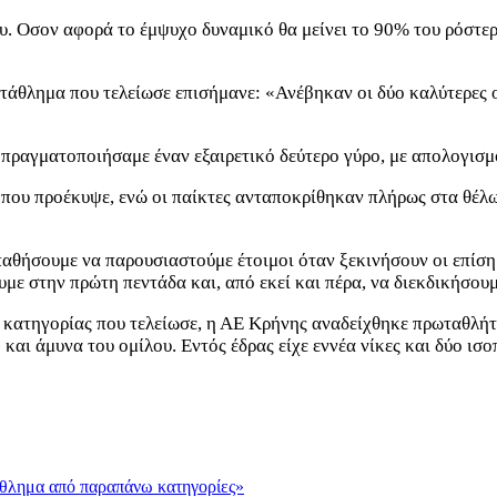
ου. Οσον αφορά το έμψυχο δυναμικό θα μείνει το 90% του ρόστερ
θλημα που τελείωσε επισήμανε: «Ανέβηκαν οι δύο καλύτερες ομ
πραγματοποιήσαμε έναν εξαιρετικό δεύτερο γύρο, με απολογισμό 
που προέκυψε, ενώ οι παίκτες ανταποκρίθηκαν πλήρως στα θέλω 
ήσουμε να παρουσιαστούμε έτοιμοι όταν ξεκινήσουν οι επίσημες
με στην πρώτη πεντάδα και, από εκεί και πέρα, να διεκδικήσουμ
 κατηγορίας που τελείωσε, η ΑΕ Κρήνης αναδείχθηκε πρωταθλήτ
αι άμυνα του ομίλου. Εντός έδρας είχε εννέα νίκες και δύο ισοπα
άθλημα από παραπάνω κατηγορίες»