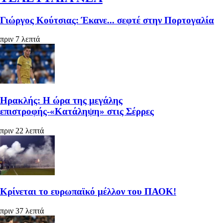
Γιώργος Κούτσιας: Έκανε... σεφτέ στην Πορτογαλία
πριν 7 λεπτά
Ηρακλής: Η ώρα της μεγάλης
επιστροφής-«Κατάληψη» στις Σέρρες
πριν 22 λεπτά
Κρίνεται το ευρωπαϊκό μέλλον του ΠΑΟΚ!
πριν 37 λεπτά