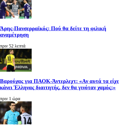
Άρης-Πανσερραϊκός: Πού θα δείτε τη φιλική
αναμέτρηση
πριν 52 λεπτά
Βαρούχας για ΠΑΟΚ-Άντερλεχτ: «Αν αυτά τα είχε
κάνει Έλληνας διαιτητής, δεν θα γινόταν χαμός;»
πριν 1 ώρα