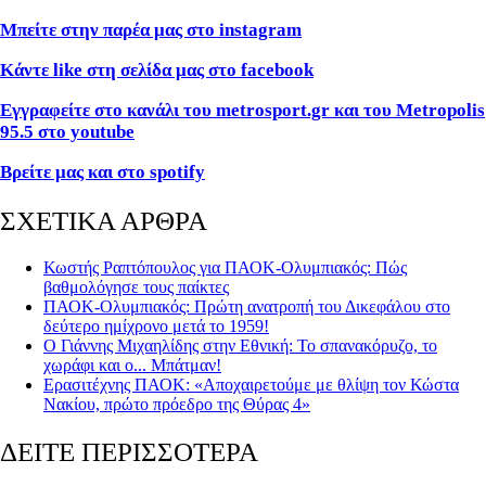
Μπείτε στην παρέα μας στο instagram
Κάντε like
στη σελίδα μας στο facebook
Εγγραφείτε στο κανάλι του metrosport
.gr
και του Metropolis
95.5 στο youtube
Βρείτε μας και στο spotify
ΣΧΕΤΙΚΑ ΑΡΘΡΑ
Κωστής Ραπτόπουλος για ΠΑΟΚ-Ολυμπιακός: Πώς
βαθμολόγησε τους παίκτες
ΠΑΟΚ-Ολυμπιακός: Πρώτη ανατροπή του Δικεφάλου στο
δεύτερο ημίχρονο μετά το 1959!
Ο Γιάννης Μιχαηλίδης στην Εθνική: Το σπανακόρυζο, το
χωράφι και ο... Μπάτμαν!
Ερασιτέχνης ΠΑΟΚ: «Αποχαιρετούμε με θλίψη τον Κώστα
Νακίου, πρώτο πρόεδρο της Θύρας 4»
ΔΕΙΤΕ ΠΕΡΙΣΣΟΤΕΡΑ