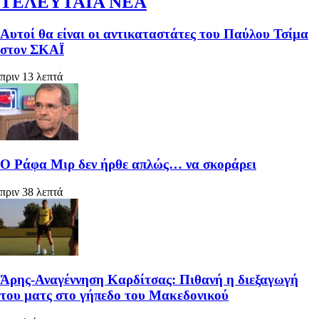
ΤΕΛΕΥΤΑΙΑ ΝΕΑ
Αυτοί θα είναι οι αντικαταστάτες του Παύλου Τσίμα
στον ΣΚΑΪ
πριν 13 λεπτά
Ο Ράφα Μιρ δεν ήρθε απλώς… να σκοράρει
πριν 38 λεπτά
Άρης-Αναγέννηση Καρδίτσας: Πιθανή η διεξαγωγή
του ματς στο γήπεδο του Μακεδονικού