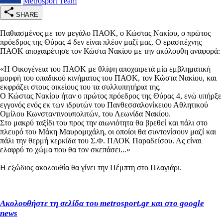
Metrosport Team
SHARE
Παθιασμένος με τον μεγάλο ΠΑΟΚ, ο Κώστας Νακίου, ο πρώτος
πρόεδρος της Θύρας 4 δεν είναι πλέον μαζί μας. Ο ερασιτέχνης
ΠΑΟΚ αποχαιρέτησε τον Κώστα Νακίου με την ακόλουθη αναφορά:
«
Η Οικογένεια του ΠΑΟΚ με θλίψη αποχαιρετά μία εμβληματική
μορφή του οπαδικού κινήματος του ΠΑΟΚ, τον Κώστα Νακίου, και
εκφράζει στους οικείους του τα συλλυπητήρια της.
Ο Κώστας Νακίου ήταν ο πρώτος πρόεδρος της Θύρας 4, ενώ υπήρξε
εγγονός ενός εκ των ιδρυτών του Πανθεσσαλονίκειου Αθλητικού
Ομίλου Κωνσταντινουπολιτών, του Λεωνίδα Νακίου.
Στο μακρύ ταξίδι του προς την αιωνιότητα θα βρεθεί και πάλι στο
πλευρό του Μάκη Μαυρομιχάλη, οι οποίοι θα συντονίσουν μαζί και
πάλι την θερμή κερκίδα του Σ.Φ. ΠΑΟΚ Παραδείσου. Ας είναι
ελαφρύ το χώμα που θα τον σκεπάσει...»
Η εξώδιος ακολουθία θα γίνει την Πέμπτη στο Πλαγιάρι.
Ακολουθήστε τη σελίδα του metrosport.gr και στο google
news