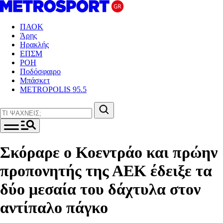
ΠΑΟΚ
Άρης
Ηρακλής
ΕΠΣΜ
ΡΟΗ
Ποδόσφαιρο
Μπάσκετ
METROPOLIS 95.5
Σκόραρε ο Κοεντράο και πρώην
προπονητής της ΑΕΚ έδειξε τα
δύο μεσαία του δάχτυλα στον
αντίπαλο πάγκο