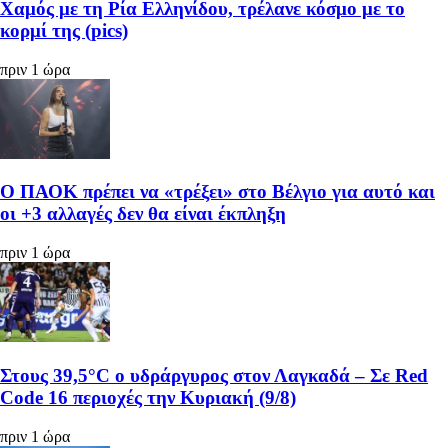
Χαμός με τη Ρία Ελληνίδου, τρέλανε κόσμο με το
κορμί της (pics)
πριν 1 ώρα
Ο ΠΑΟΚ πρέπει να «τρέξει» στο Βέλγιο για αυτό και
οι +3 αλλαγές δεν θα είναι έκπληξη
πριν 1 ώρα
Στους 39,5°C ο υδράργυρος στον Λαγκαδά – Σε Red
Code 16 περιοχές την Κυριακή (9/8)
πριν 1 ώρα