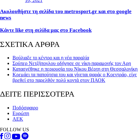
10, 2021
Ακολουθήστε τη σελίδα του metrosport.gr και στο google
news
Κάντε like στη σελίδα μας στο Facebook
ΣΧΕΤΙΚΑ ΑΡΘΡΑ
Βούλιαξε το κέντρο και η νέα παραλία
Σούπερ Νετζήπογλου οδήγησε σε νίκη-παραμονής τον Αρη
Κατασχέθηκε η περιουσία του Νίκου Βέρτη στη Θεσσαλονίκη
Κρεμάει τα παπούτσια του και γίνεται ψαράς ο Κοεντράο, είχε
βρεθεί στο παρελθόν πολύ κοντά στον ΠΑΟΚ
ΔΕΙΤΕ ΠΕΡΙΣΣΟΤΕΡΑ
Ποδόσφαιρο
Ευρώπη
ΑΕΚ
FOLLOW US