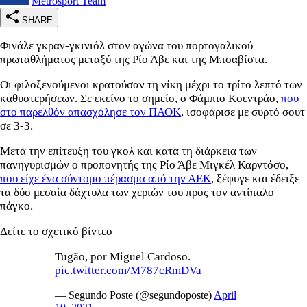
Metrosport Team
SHARE
Φινάλε γκραν-γκινιόλ στον αγώνα του πορτογαλικού
πρωταθλήματος μεταξύ της Ρίο Άβε και της Μποαβίστα.
Οι φιλοξενούμενοι κρατούσαν τη νίκη μέχρι το τρίτο λεπτό των
καθυστερήσεων. Σε εκείνο το σημείο, ο Φάμπιο Κοεντράο,
που
στο παρελθόν απασχόλησε τον ΠΑΟΚ
, ισοφάρισε με συρτό σουτ
σε 3-3.
Μετά την επίτευξη του γκολ και κατα τη διάρκεια των
πανηγυρισμών ο προπονητής της Ρίο Άβε Μιγκέλ Καρντόσο,
που είχε ένα σύντομο πέρασμα από την ΑΕΚ
, ξέφυγε και έδειξε
τα δύο μεσαία δάχτυλα των χεριών του προς τον αντίπαλο
πάγκο.
Δείτε το σχετικό βίντεο
Tugão, por Miguel Cardoso.
pic.twitter.com/M787cRmDVa
— Segundo Poste (@segundoposte)
April