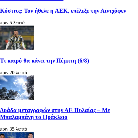
Κόστιτς: Τον ήθελε η ΑΕΚ, επέλεξε την Αϊντχόφεν
πριν 5 λεπτά
Τι καιρό θα κάνει την Πέμπτη (6/8)
πριν 20 λεπτά
Δυάδα μεταγραφών στην ΑΕ Πυλαίας – Με
Μπαλαμπάνη το Ηράκλειο
πριν 35 λεπτά