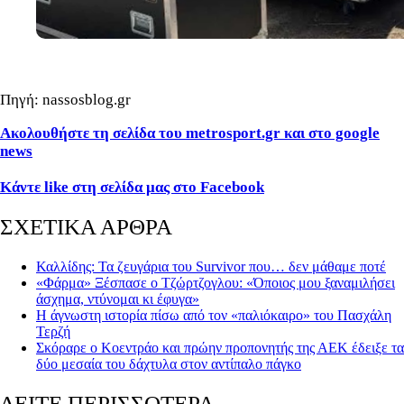
Πηγή: nassosblog.gr
Ακολουθήστε τη σελίδα του metrosport.gr και στο google
news
Κάντε like στη σελίδα μας στο Facebook
ΣΧΕΤΙΚΑ ΑΡΘΡΑ
Καλλίδης: Τα ζευγάρια του Survivor που… δεν μάθαμε ποτέ
«Φάρμα» Ξέσπασε ο Τζώρτζογλου: «Όποιος μου ξαναμιλήσει
άσχημα, ντύνομαι κι έφυγα»
Η άγνωστη ιστορία πίσω από τον «παλιόκαιρο» του Πασχάλη
Τερζή
Σκόραρε ο Κοεντράο και πρώην προπονητής της ΑΕΚ έδειξε τα
δύο μεσαία του δάχτυλα στον αντίπαλο πάγκο
ΔΕΙΤΕ ΠΕΡΙΣΣΟΤΕΡΑ