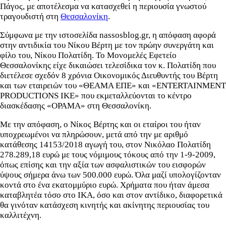
Πάγος, με αποτέλεσμα να κατασχεθεί η περιουσία γνωστού
τραγουδιστή στη
Θεσσαλονίκη
.
Σύμφωνα με την ιστοσελίδα nassosblog.gr, η απόφαση αφορά
στην αντιδικία του Νίκου Βέρτη με τον πρώην συνεργάτη και
φίλο του, Νίκου Πολατίδη. Το Μονομελές Εφετείο
Θεσσαλονίκης είχε δικαιώσει τελεσίδικα τον κ. Πολατίδη που
διετέλεσε σχεδόν 8 χρόνια Οικονομικός Διευθυντής του Βέρτη
και των εταιρειών του «ΘΕΑΜΑ ΕΠΕ» και «ENTERTAINMENT
PRODUCTIONS IKE» που εκμεταλλεύονται το κέντρο
διασκέδασης «ΟΡΑΜΑ» στη Θεσσαλονίκη.
Με την απόφαση, ο Νίκος Βέρτης και οι εταίροι του ήταν
υποχρεωμένοι να πληρώσουν, μετά από την με αριθμό
κατάθεσης 14153/2018 αγωγή του, στον Νικόλαο Πολατίδη
278.289,18 ευρώ με τους νόμιμους τόκους από την 1-9-2009,
όπως επίσης και την αξία των ασφαλιστικών του εισφορών
ύψους σήμερα άνω των 500.000 ευρώ. Όλα μαζί υπολογίζονταν
κοντά στο ένα εκατομμύριο ευρώ. Χρήματα που ήταν άμεσα
καταβλητέα τόσο στο ΙΚΑ, όσο και στον αντίδικο, διαφορετικά
θα γινόταν κατάσχεση κινητής και ακίνητης περιουσίας του
καλλιτέχνη.