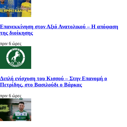
Επανεκκίνηση στον Αξιό Ανατολικού – Η απόφαση
της διοίκησης
πριν 6 ώρες
Διπλή ενίσχυση του Κισσού – Στην Επανομή ο
Πετρίδης, στο Βασιλούδι ο Βάρκας
πριν 6 ώρες