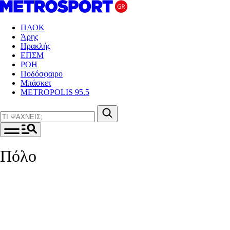
ΠΑΟΚ
Άρης
Ηρακλής
ΕΠΣΜ
ΡΟΗ
Ποδόσφαιρο
Μπάσκετ
METROPOLIS 95.5
Πόλο