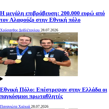
Η μεγάλη επιβράβευση: 200.000 ευρώ από
τον Αλαφούζο στην Εθνική πόλο
Χρύσανθος Δοβλέτογλου
28.07.2026
Εθνική Πόλο: Επέστρεψαν στην Ελλάδα οι
παγκόσμιοι πρωταθλητές
Παναγιώτα Χαλκιά
28.07.2026