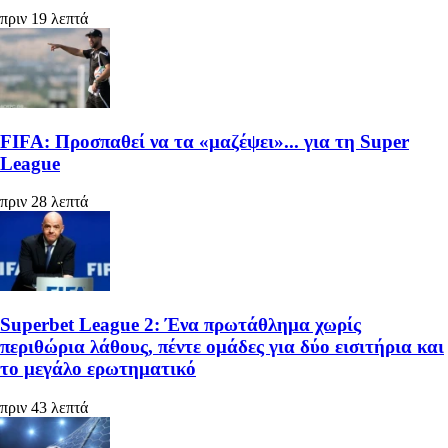
πριν 19 λεπτά
FIFA: Προσπαθεί να τα «μαζέψει»... για τη Super
League
πριν 28 λεπτά
Superbet League 2: Ένα πρωτάθλημα χωρίς
περιθώρια λάθους, πέντε ομάδες για δύο εισιτήρια και
το μεγάλο ερωτηματικό
πριν 43 λεπτά