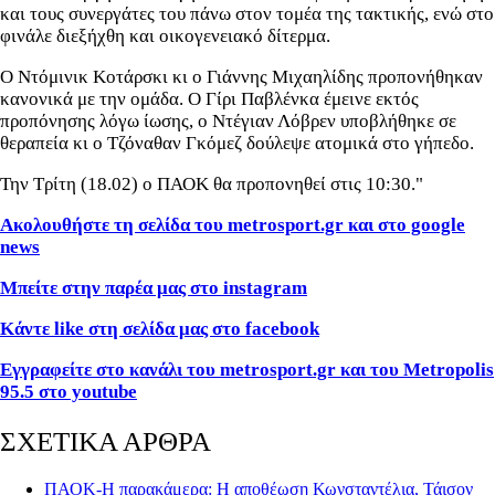
και τους συνεργάτες του πάνω στον τομέα της τακτικής, ενώ στο
φινάλε διεξήχθη και οικογενειακό δίτερμα.
Ο Ντόμινικ Κοτάρσκι κι ο Γιάννης Μιχαηλίδης προπονήθηκαν
κανονικά με την ομάδα. Ο Γίρι Παβλένκα έμεινε εκτός
προπόνησης λόγω ίωσης, ο Ντέγιαν Λόβρεν υποβλήθηκε σε
θεραπεία κι ο Τζόναθαν Γκόμεζ δούλεψε ατομικά στο γήπεδο.
Την Τρίτη (18.02) ο ΠΑΟΚ θα προπονηθεί στις 10:30."
Ακολουθήστε τη σελίδα του metrosport.gr και στο google
news
Μπείτε στην παρέα μας στο instagram
Κάντε like στη σελίδα μας στο facebook
Εγγραφείτε στο κανάλι του metrosport.gr και του Metropolis
95.5 στο youtube
ΣΧΕΤΙΚΑ ΑΡΘΡΑ
ΠΑΟΚ-Η παρακάμερα: Η αποθέωση Κωνσταντέλια, Τάισον