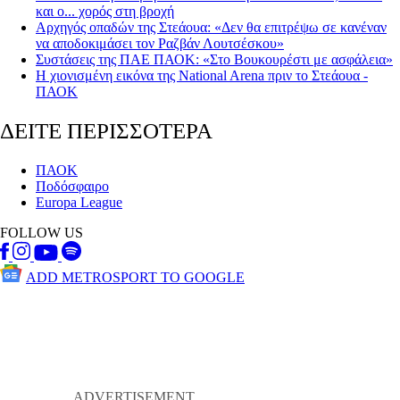
και ο... χορός στη βροχή
Αρχηγός οπαδών της Στεάουα: «Δεν θα επιτρέψω σε κανέναν
να αποδοκιμάσει τον Ραζβάν Λουτσέσκου»
Συστάσεις της ΠΑΕ ΠΑΟΚ: «Στο Βουκουρέστι με ασφάλεια»
Η χιονισμένη εικόνα της National Arena πριν το Στεάουα -
ΠΑΟΚ
ΔΕΙΤΕ ΠΕΡΙΣΣΟΤΕΡΑ
ΠΑΟΚ
Ποδόσφαιρο
Europa League
FOLLOW US
ADD METROSPORT TO GOOGLE