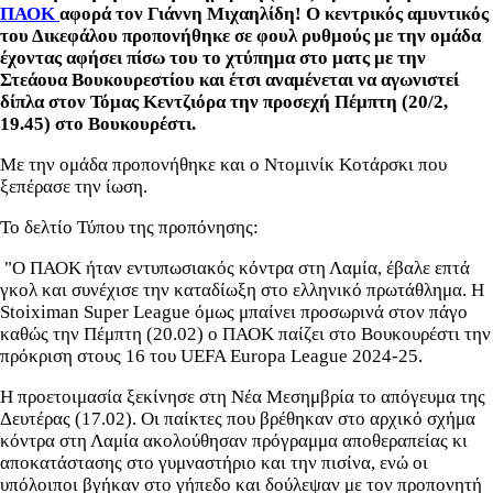
ΠΑΟΚ
αφορά τον Γιάννη Μιχαηλίδη! Ο κεντρικός αμυντικός
του Δικεφάλου προπονήθηκε σε φουλ ρυθμούς με την ομάδα
έχοντας αφήσει πίσω του το χτύπημα στο ματς με την
Στεάουα Βουκουρεστίου και έτσι αναμένεται να αγωνιστεί
δίπλα στον Τόμας Κεντζιόρα την προσεχή Πέμπτη (20/2,
19.45) στο Βουκουρέστι.
Με την ομάδα προπονήθηκε και ο Ντομινίκ Κοτάρσκι που
ξεπέρασε την ίωση.
Το δελτίο Τύπου της προπόνησης:
"Ο ΠΑΟΚ ήταν εντυπωσιακός κόντρα στη Λαμία, έβαλε επτά
γκολ και συνέχισε την καταδίωξη στο ελληνικό πρωτάθλημα. Η
Stoiximan Super League όμως μπαίνει προσωρινά στον πάγο
καθώς την Πέμπτη (20.02) ο ΠΑΟΚ παίζει στο Βουκουρέστι την
πρόκριση στους 16 του UEFA Europa League 2024-25.
Η προετοιμασία ξεκίνησε στη Νέα Μεσημβρία το απόγευμα της
Δευτέρας (17.02). Οι παίκτες που βρέθηκαν στο αρχικό σχήμα
κόντρα στη Λαμία ακολούθησαν πρόγραμμα αποθεραπείας κι
αποκατάστασης στο γυμναστήριο και την πισίνα, ενώ οι
υπόλοιποι βγήκαν στο γήπεδο και δούλεψαν με τον προπονητή