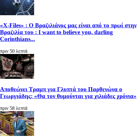
«X-Files» : Ο Βραζιλιάνος μας είναι από το πρωί στην
Βραζιλία του : I want to believe you, darling
Corinthians...
πριν 50 λεπτά
Αποθεώνει Τραμπ για Γλυπτά του Παρθενώνα ο
Γεωργιάδης: «Θα τον θυμούνται για χιλιάδες χρόνια»
πριν 58 λεπτά