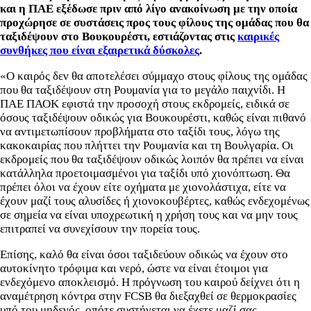
και η ΠΑΕ εξέδωσε πριν από λίγο ανακοίνωση με την οποία
προχώρησε σε συστάσεις προς τους φίλους της ομάδας που θα
ταξιδέψουν στο Βουκουρέστι, εστιάζοντας στις
καιρικές
συνθήκες που είναι εξαιρετικά δύσκολες
.
«Ο καιρός δεν θα αποτελέσει σύμμαχο στους φίλους της ομάδας
που θα ταξιδέψουν στη Ρουμανία για το μεγάλο παιχνίδι. Η
ΠΑΕ ΠΑΟΚ εφιστά την προσοχή στους εκδρομείς, ειδικά σε
όσους ταξιδέψουν οδικώς για Βουκουρέστι, καθώς είναι πιθανό
να αντιμετωπίσουν προβλήματα στο ταξίδι τους, λόγω της
κακοκαιρίας που πλήττει την Ρουμανία και τη Βουλγαρία. Οι
εκδρομείς που θα ταξιδέψουν οδικώς λοιπόν θα πρέπει να είναι
κατάλληλα προετοιμασμένοι για ταξίδι υπό χιονόπτωση. Θα
πρέπει όλοι να έχουν είτε οχήματα με χιονολάστιχα, είτε να
έχουν μαζί τους αλυσίδες ή χιονοκουβέρτες, καθώς ενδεχομένως
σε σημεία να είναι υποχρεωτική η χρήση τους και να μην τους
επιτραπεί να συνεχίσουν την πορεία τους.
Επίσης, καλό θα είναι όσοι ταξιδεύουν οδικώς να έχουν στο
αυτοκίνητο τρόφιμα και νερό, ώστε να είναι έτοιμοι για
ενδεχόμενο αποκλεισμό. Η πρόγνωση του καιρού δείχνει ότι η
αναμέτρηση κόντρα στην FCSB θα διεξαχθεί σε θερμοκρασίες
υπό του μηδενός, οπότε συστήνεται να έχετε μαζί σας