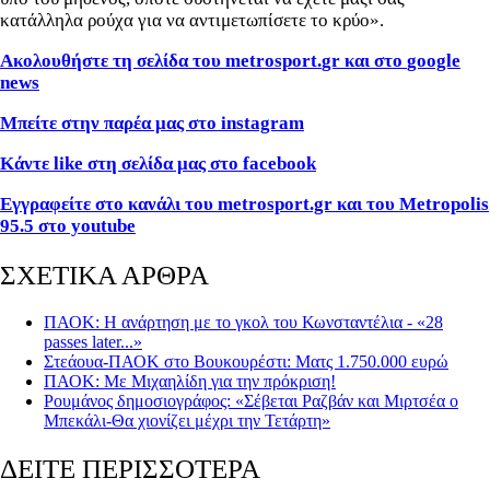
κατάλληλα ρούχα για να αντιμετωπίσετε το κρύο».
Ακολουθήστε τη σελίδα του
metrosport
.
gr
και στο
google
news
Μπείτε στην παρέα μας στο
instagram
Κάντε
like
στη σελίδα μας στο
facebook
Εγγραφείτε στο κανάλι του metrosport.gr και του Metropolis
95.5 στο youtube
ΣΧΕΤΙΚΑ ΑΡΘΡΑ
ΠΑΟΚ: Η ανάρτηση με το γκολ του Κωνσταντέλια - «28
passes later...»
Στεάουα-ΠΑΟΚ στο Βουκουρέστι: Ματς 1.750.000 ευρώ
ΠΑΟΚ: Με Μιχαηλίδη για την πρόκριση!
Ρουμάνος δημοσιογράφος: «Σέβεται Ραζβάν και Μιρτσέα ο
Μπεκάλι-Θα χιονίζει μέχρι την Τετάρτη»
ΔΕΙΤΕ ΠΕΡΙΣΣΟΤΕΡΑ