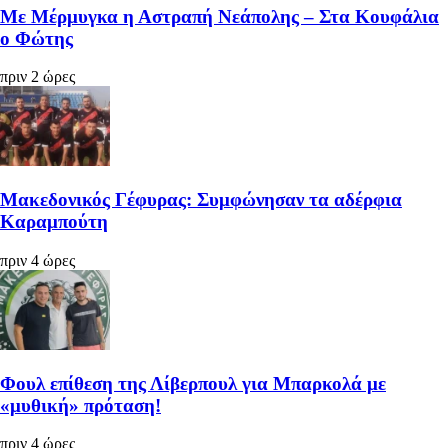
Με Μέρμυγκα η Αστραπή Νεάπολης – Στα Κουφάλια
ο Φώτης
πριν 2 ώρες
Μακεδονικός Γέφυρας: Συμφώνησαν τα αδέρφια
Καραμπούτη
πριν 4 ώρες
Φουλ επίθεση της Λίβερπουλ για Μπαρκολά με
«μυθική» πρόταση!
πριν 4 ώρες