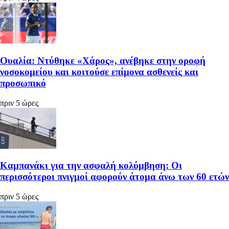
Ουαλία: Ντύθηκε «Χάρος», ανέβηκε στην οροφή
νοσοκομείου και κοιτούσε επίμονα ασθενείς και
προσωπικό
πριν 5 ώρες
Καμπανάκι για την ασφαλή κολύμβηση: Οι
περισσότεροι πνιγμοί αφορούν άτομα άνω των 60 ετών
πριν 5 ώρες