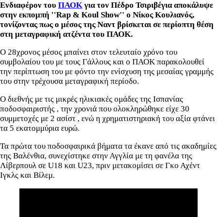
Ενδιαφέρον του
ΠΑΟΚ
για τον Πέδρο Τσιριβέγια αποκάλυψε
στην εκπομπή ''Rap & Koul Show'' ο Νίκος Κουλιανός,
τονίζοντας πως ο μέσος της Ναντ βρίσκεται σε περίοπτη θέση
στη μεταγραφική ατζέντα του ΠΑΟΚ.
Ο 28χρονος μέσος μπαίνει στον τελευταίο χρόνο του
συμβολαίου του με τους Γάλλους και ο ΠΑΟΚ παρακολουθεί
την περίπτωση του με φόντο την ενίσχυση της μεσαίας γραμμής
του στην τρέχουσα μεταγραφική περίοδο.
Ο διεθνής με τις μικρές ηλικιακές ομάδες της Ισπανίας
ποδοσφαιριστής , την χρονιά που ολοκληρώθηκε είχε 30
συμμετοχές με 2 ασίστ , ενώ η χρηματιστηριακή του αξία φτάνει
τα 5 εκατομμύρια ευρώ.
Τα πρώτα του ποδοσφαιρικά βήματα τα έκανε από τις ακαδημίες
της Βαλένθια, συνεχίστηκε στην Αγγλία με τη φανέλα της
Λίβερπουλ σε U18 και U23, πριν μετακομίσει σε Γκο Αχέντ
Ιγκλς και Βίλεμ.