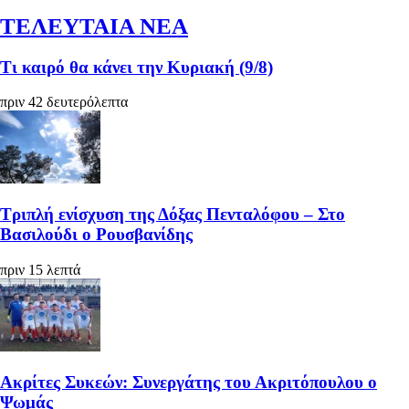
ΤΕΛΕΥΤΑΙΑ ΝΕΑ
Τι καιρό θα κάνει την Κυριακή (9/8)
πριν 42 δευτερόλεπτα
Τριπλή ενίσχυση της Δόξας Πενταλόφου – Στο
Βασιλούδι ο Ρουσβανίδης
πριν 15 λεπτά
Ακρίτες Συκεών: Συνεργάτης του Ακριτόπουλου ο
Ψωμάς