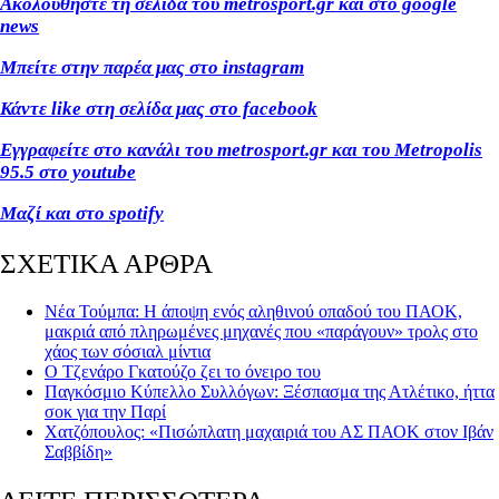
Ακολουθήστε τη σελίδα του metrosport.gr και στο google
news
Μπείτε στην παρέα μας στο instagram
Κάντε like στη σελίδα μας στο facebook
Εγγραφείτε στο κανάλι του metrosport.gr και του Metropolis
95.5 στο youtube
Μαζί και στο spotify
ΣΧΕΤΙΚΑ ΑΡΘΡΑ
Νέα Τούμπα: Η άποψη ενός αληθινού οπαδού του ΠΑΟΚ,
μακριά από πληρωμένες μηχανές που «παράγουν» τρολς στο
χάος των σόσιαλ μίντια
Ο Τζενάρο Γκατούζο ζει το όνειρο του
Παγκόσμιο Κύπελλο Συλλόγων: Ξέσπασμα της Ατλέτικο, ήττα
σοκ για την Παρί
Χατζόπουλος: «Πισώπλατη μαχαιριά του ΑΣ ΠΑΟΚ στον Ιβάν
Σαββίδη»