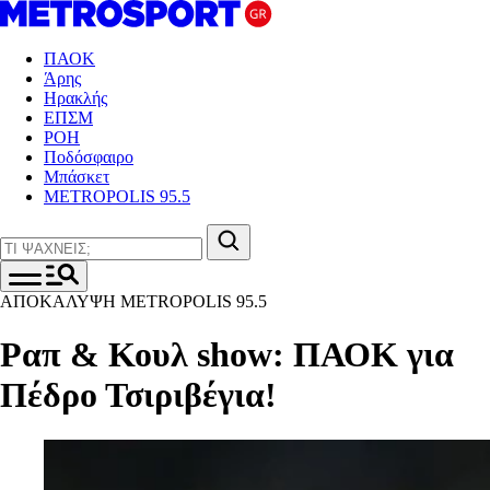
ΠΑΟΚ
Άρης
Ηρακλής
ΕΠΣΜ
ΡΟΗ
Ποδόσφαιρο
Μπάσκετ
METROPOLIS 95.5
ΑΠΟΚΑΛΥΨΗ METROPOLIS 95.5
Ραπ & Κουλ show: ΠΑΟΚ για
Πέδρο Τσιριβέγια!