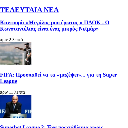
ΤΕΛΕΥΤΑΙΑ ΝΕΑ
Καντουρί: «Μεγάλος μου έρωτας ο ΠΑΟΚ - Ο
Κωνσταντέλιας είναι ένας μικρός Νεϊμάρ»
πριν 2 λεπτά
FIFA: Προσπαθεί να τα «μαζέψει»... για τη Super
League
πριν 11 λεπτά
Superbet League 2: Ένα πρωτάθλημα χωρίς