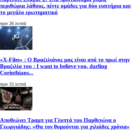
περιθώρια λάθους, πέντε ομάδες για δύο εισιτήρια και
το μεγάλο ερωτηματικό
πριν 26 λεπτά
«X-Files» : Ο Βραζιλιάνος μας είναι από το πρωί στην
Βραζιλία του : I want to believe you, darling
Corinthians...
πριν 33 λεπτά
Αποθεώνει Τραμπ για Γλυπτά του Παρθενώνα ο
Γεωργιάδης: «Θα τον θυμούνται για χιλιάδες χρόνια»