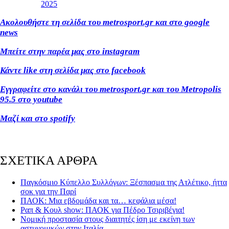
2025
Ακολουθήστε τη σελίδα του metrosport.gr και στο google
news
Μπείτε στην παρέα μας στο instagram
Κάντε like στη σελίδα μας στο facebook
Εγγραφείτε στο κανάλι του metrosport.gr και του Metropolis
95.5 στο youtube
Μαζί και στο spotify
ΣΧΕΤΙΚΑ ΑΡΘΡΑ
Παγκόσμιο Κύπελλο Συλλόγων: Ξέσπασμα της Ατλέτικο, ήττα
σοκ για την Παρί
ΠΑΟΚ: Μια εβδομάδα και τα… κεφάλια μέσα!
Ραπ & Κουλ show: ΠΑΟΚ για Πέδρο Τσιριβέγια!
Νομική προστασία στους διαιτητές ίση με εκείνη των
αστυνομικών στην Ιταλία