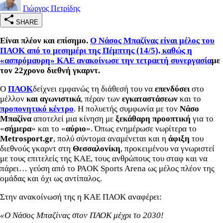
Γιώργος Πετρίδης
SHARE
Είναι πλέον και επίσημο.
Ο Νάσος Μπαζίνας είναι μέλος του
ΠΑΟΚ από το μεσημέρι της Πέμπτης (14/5), καθώς η
«ασπρόμαυρη» ΚΑΕ ανακοίνωσε την τετραετή συνεργασία
με
τον 22χρονο διεθνή γκαρντ.
Ο
ΠΑΟΚ
δείχνει εμφανώς τη διάθεσή του να
επενδύσει
στο
μέλλον
και αγωνιστικά
, πέραν των
εγκαταστάσεων
και το
προπονητικό κέντρο
. Η πολυετής συμφωνία με τον
Νάσο
Μπαζίνα
αποτελεί μια κίνηση με
ξεκάθαρη προοπτική
για το
«
σήμερα
» και το «
αύριο
». Όπως ενημέρωσε νωρίτερα το
Metrosport.
gr
, πολύ σύντομα αναμένεται και η
άφιξη
του
διεθνούς γκαρντ στη
Θεσσαλονίκη
, προκειμένου να γνωριστεί
με τους επιτελείς της ΚΑΕ, τους ανθρώπους του σταφ και να
πάρει… γεύση από το PAOK Sports Arena ως μέλος πλέον της
ομάδας και όχι ως αντίπαλος.
Στην ανακοίνωσή της η ΚΑΕ ΠΑΟΚ αναφέρει:
«Ο Νάσος Μπαζίνας στον ΠΑΟΚ μέχρι το 2030!