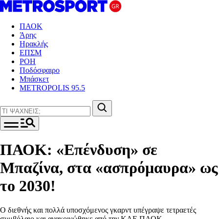
ΠΑΟΚ
Άρης
Ηρακλής
ΕΠΣΜ
ΡΟΗ
Ποδόσφαιρο
Μπάσκετ
METROPOLIS 95.5
ΠΑΟΚ: «Επένδυση» σε
Μπαζίνα, στα «ασπρόμαυρα» ως
το 2030!
Ο διεθνής και πολλά υποσχόμενος γκαρντ υπέγραψε τετραετές
συμβόλαιο και ανακοινώθηκε από την ΚΑΕ ΠΑΟΚ