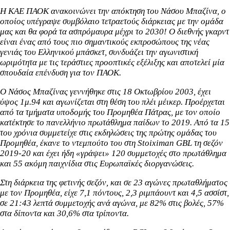
Η ΚΑΕ ΠΑΟΚ ανακοινώνει την απόκτηση του Νάσου Μπαζίνα, ο
οποίος υπέγραψε συμβόλαιο τετραετούς διάρκειας με την ομάδα
μας και θα φορά τα ασπρόμαυρα μέχρι το 2030! Ο διεθνής γκαρντ
είναι ένας από τους πιο σημαντικούς εκπροσώπους της νέας
γενιάς του Ελληνικού μπάσκετ, συνδυάζει την αγωνιστική
ωριμότητα με τις τεράστιες προοπτικές εξέλιξης και αποτελεί μία
σπουδαία επένδυση για τον ΠΑΟΚ.
Ο Νάσος Μπαζίνας γεννήθηκε στις 18 Οκτωβρίου 2003, έχει
ύψος 1μ.94 και αγωνίζεται στη θέση του πλέι μέικερ. Προέρχεται
από τα τμήματα υποδομής του Προμηθέα Πάτρας, με τον οποίο
κατέκτησε το πανελλήνιο πρωτάθλημα παίδων το 2019. Από τα 15
του χρόνια συμμετείχε στις εκδηλώσεις της πρώτης ομάδας του
Προμηθέα, έκανε το ντεμπούτο του στη Stoiximan GBL τη σεζόν
2019-20 και έχει ήδη «γράψει» 120 συμμετοχές στο πρωτάθλημα
και 55 ακόμη παιχνίδια στις Ευρωπαϊκές διοργανώσεις.
Στη διάρκεια της φετινής σεζόν, και σε 23 αγώνες πρωταθλήματος
με τον Προμηθέα, είχε 7,1 πόντους, 2,3 ριμπάουντ και 4,5 ασσίστ,
σε 21:43 λεπτά συμμετοχής ανά αγώνα, με 82% στις βολές, 57%
στα δίποντα και 30,6% στα τρίποντα.