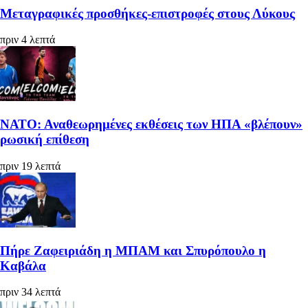
Μεταγραφικές προσθήκες-επιστροφές στους Λύκους
πριν 4 λεπτά
ΝΑΤΟ: Αναθεωρημένες εκθέσεις των ΗΠΑ «βλέπουν»
ρωσική επίθεση
πριν 19 λεπτά
Πήρε Ζαφειριάδη η ΜΠΑΜ και Σπυρόπουλο η
Καβάλα
πριν 34 λεπτά