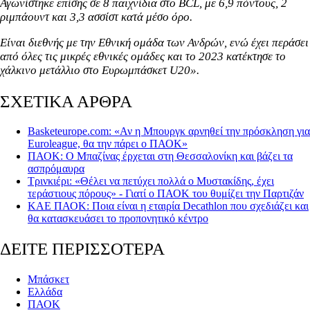
Αγωνίστηκε επίσης σε 8 παιχνίδια στο BCL, με 6,9 πόντους, 2
ριμπάουντ και 3,3 ασσίστ κατά μέσο όρο.
Είναι διεθνής με την Εθνική ομάδα των Ανδρών, ενώ έχει περάσει
από όλες τις μικρές εθνικές ομάδες και το 2023 κατέκτησε το
χάλκινο μετάλλιο στο Ευρωμπάσκετ U20».
ΣΧΕΤΙΚΑ ΑΡΘΡΑ
Basketeurope.com: «Αν η Μπουργκ αρνηθεί την πρόσκληση για
Euroleague, θα την πάρει ο ΠΑΟΚ»
ΠΑΟΚ: Ο Μπαζίνας έρχεται στη Θεσσαλονίκη και βάζει τα
ασπρόμαυρα
Τρινκιέρι: «Θέλει να πετύχει πολλά ο Μυστακίδης, έχει
τεράστιους πόρους» - Γιατί ο ΠΑΟΚ του θυμίζει την Παρτιζάν
ΚΑΕ ΠΑΟΚ: Ποια είναι η εταιρία Decathlon που σχεδιάζει και
θα κατασκευάσει το προπονητικό κέντρο
ΔΕΙΤΕ ΠΕΡΙΣΣΟΤΕΡΑ
Μπάσκετ
Ελλάδα
ΠΑΟΚ