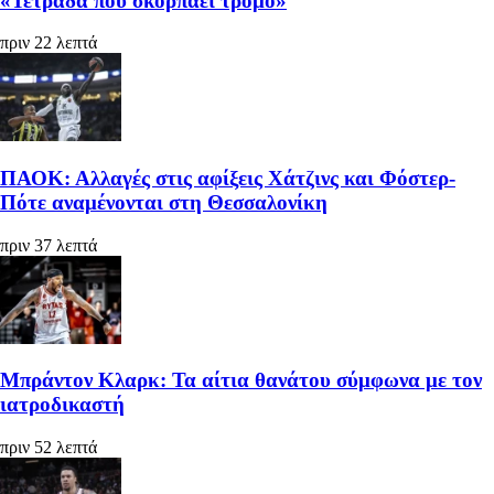
«Τετράδα που σκορπάει τρόμο»
πριν 22 λεπτά
ΠΑΟΚ: Αλλαγές στις αφίξεις Χάτζινς και Φόστερ-
Πότε αναμένονται στη Θεσσαλονίκη
πριν 37 λεπτά
Μπράντον Κλαρκ: Τα αίτια θανάτου σύμφωνα με τον
ιατροδικαστή
πριν 52 λεπτά