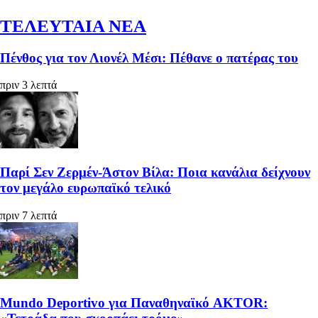
ΤΕΛΕΥΤΑΙΑ ΝΕΑ
Πένθος για τον Λιονέλ Μέσι: Πέθανε ο πατέρας του
πριν 3 λεπτά
Παρί Σεν Ζερμέν-Άστον Βίλα: Ποια κανάλια δείχνουν
τον μεγάλο ευρωπαϊκό τελικό
πριν 7 λεπτά
Mundo Deportivo για Παναθηναϊκό AKTOR: