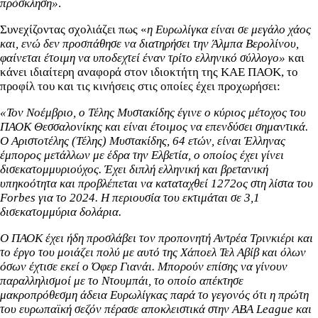
πρόσκληση»
.
Συνεχίζοντας σχολιάζει πως «
η Ευρωλίγκα είναι σε μεγάλο χάος
και, ενώ δεν προσπάθησε να διατηρήσει την Άλμπα Βερολίνου,
φαίνεται έτοιμη να υποδεχτεί έναν τρίτο ελληνικό σύλλογο»
και
κάνει ιδιαίτερη αναφορά στον ιδιοκτήτη της ΚΑΕ ΠΑΟΚ, το
προφίλ του και τις κινήσεις στις οποίες έχει προχωρήσει:
«Τον Νοέμβριο, ο Τέλης Μυστακίδης έγινε ο κύριος μέτοχος του
ΠΑΟΚ Θεσσαλονίκης και είναι έτοιμος να επενδύσει σημαντικά.
Ο Αριστοτέλης (Τέλης) Μυστακίδης, 64 ετών, είναι Έλληνας
έμπορος μετάλλων με έδρα την Ελβετία, ο οποίος έχει γίνει
δισεκατομμυριούχος. Έχει διπλή ελληνική και βρετανική
υπηκοότητα και προβλέπεται να καταταχθεί 1272ος στη λίστα του
Forbes για το 2024. Η περιουσία του εκτιμάται σε 3,1
δισεκατομμύρια δολάρια.
Ο ΠΑΟΚ έχει ήδη προσλάβει τον προπονητή Αντρέα Τρινκιέρι και
το έργο του μοιάζει πολύ με αυτό της Χάποελ Τελ Αβίβ και όλων
όσων έχτισε εκεί ο Όφερ Γιανάι. Μπορούν επίσης να γίνουν
παραλληλισμοί με το Ντουμπάι, το οποίο απέκτησε
μακροπρόθεσμη άδεια Ευρωλίγκας παρά το γεγονός ότι η πρώτη
του ευρωπαϊκή σεζόν πέρασε αποκλειστικά στην ABA League και