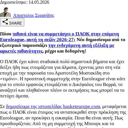
Δημοσιεύτηκε: 14.05.2026
Αποστολος Συρανίδης
SHARE
Πόσο
πιθανό είναι να συμμετάσχει ο ΠΑΟΚ στην επόμενη
Euroleague, αυτή τη σεζόν 2026-27
; Νέο δημοσίευμα από το
εξωτερικό παρουσιάζει
την ενδεχόμενη αυτή εξέλιξη με
αρκετές πιθανότητες
, μέχρι και δεδομένη!
Ο ΠΑΟΚ έχει κάνει σταδιακά πολύ σημαντικά βήματα και έχει
δείξει ήδη πως ετοιμάζεται για άλματα, έχοντας μπει στη νέα
εποχή με την παρουσία του Αριστοτέλη Μυστακίδη στο
«τιμόνι». Η προοπτική συμμετοχής στην Euroleague είναι κάτι
για το οποίο εμφανώς ετοιμάζεται ο Δικέφαλος του Βορρά, το
αναζητεί και πληθαίνουν πλέον οι εκτιμήσεις πως μπορεί να το
πετύχει άμεσα.
Σε
δημοσίευμα της ιστοσελίδας basketeurope.com
, μεταφέρεται
πως ο ΠΑΟΚ είναι έτοιμος να ανταποκριθεί στην πρόκληση της
Euroleague, αν προκύψει η ευκαιρία. Ποια θα είναι αυτή; Πως
προσδιορίζεται; Από τη μη συμμετοχή της Μπουγκ και το