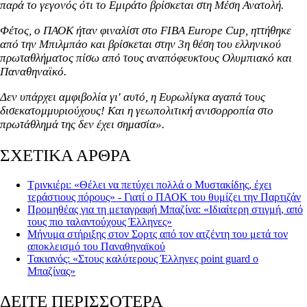
παρά το γεγονός ότι το Εμιράτο βρίσκεται στη Μέση Ανατολή.
Φέτος, ο ΠΑΟΚ ήταν φιναλίστ στο FIBA ​​Europe Cup, ηττήθηκε
από την Μπιλμπάο και βρίσκεται στην 3η θέση του ελληνικού
πρωταθλήματος πίσω από τους αναπόφευκτους Ολυμπιακό και
Παναθηναϊκό.
Δεν υπάρχει αμφιβολία γι' αυτό, η Ευρωλίγκα αγαπά τους
δισεκατομμυριούχους! Και η γεωπολιτική ανισορροπία στο
πρωτάθλημά της δεν έχει σημασία».
ΣΧΕΤΙΚΑ ΑΡΘΡΑ
Τρινκιέρι: «Θέλει να πετύχει πολλά ο Μυστακίδης, έχει
τεράστιους πόρους» - Γιατί ο ΠΑΟΚ του θυμίζει την Παρτιζάν
Προμηθέας για τη μεταγραφή Μπαζίνα: «Ιδιαίτερη στιγμή, από
τους πιο ταλαντούχους Έλληνες»
Μήνυμα στήριξης στον Σορτς από τον ατζέντη του μετά τον
αποκλεισμό του Παναθηναϊκού
Τακιανός: «Στους καλύτερους Έλληνες point guard ο
Μπαζίνας»
ΔΕΙΤΕ ΠΕΡΙΣΣΟΤΕΡΑ