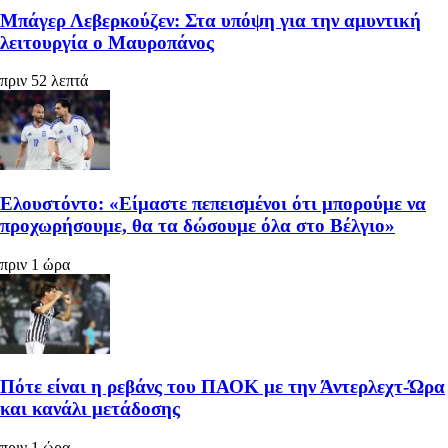
Μπάγερ Λεβερκούζεν: Στα υπόψη για την αμυντική
λειτουργία ο Μαυροπάνος
πριν 52 λεπτά
Ελουστόντο: «Είμαστε πεπεισμένοι ότι μπορούμε να
προχωρήσουμε, θα τα δώσουμε όλα στο Βέλγιο»
πριν 1 ώρα
Πότε είναι η ρεβάνς του ΠΑΟΚ με την Άντερλεχτ-Ώρα
και κανάλι μετάδοσης
πριν 1 ώρα