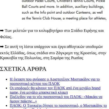
➡️ Των μελετών για το κολυμβητήριο στο Στάδιο Ειρήνης και
Φιλίας.
➡️ Σε αυτή τη λίστα υπάρχουν και έργα αθλητικών υποδομών
εκτός Ελλάδας, όπως στάδια στο Ζάγκρεμπ της Κροατίας, στην
Κρακοβία της Πολωνίας, στη Σαμάρα της Ρωσίας
ΣΧΕΤΙΚΑ ΑΡΘΡΑ
Η έκταση που αγόρασε ο Αριστοτέλης Μυστακίδης για το
προπονητικό κέντρο του ΠΑΟΚ
Οι υποδομές θα κάνουν τον ΠΑΟΚ από ένα μεγάλο brand
name, ένα μεγάλο μπασκετικό κλαμπ
Πρέλεβιτς για το νέο προπονητικό του ΠΑΟΚ: «Μακάρι να
ήμουν παίκτης...»
ΠΑΟΚ: Ο Τρινκιέρι ζήτησε το προπονητικό, ο Μυστακίδης το