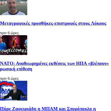
Μεταγραφικές προσθήκες-επιστροφές στους Λύκους
πριν 6 ώρες
ΝΑΤΟ: Αναθεωρημένες εκθέσεις των ΗΠΑ «βλέπουν»
ρωσική επίθεση
πριν 6 ώρες
Πήρε Ζαφειριάδη η ΜΠΑΜ και Σπυρόπουλο η