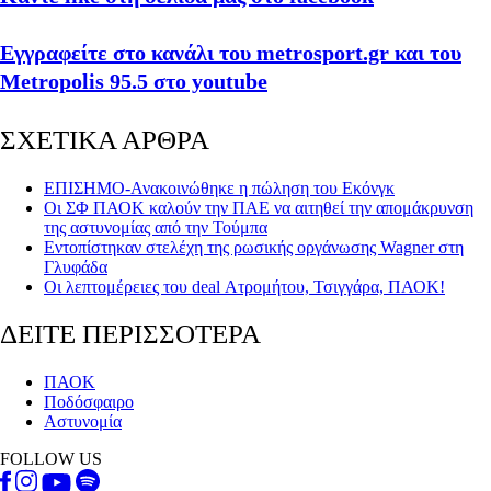
Εγγραφείτε στο κανάλι του metrosport.gr και του
Metropolis 95.5 στο youtube
ΣΧΕΤΙΚΑ ΑΡΘΡΑ
ΕΠΙΣΗΜΟ-Ανακοινώθηκε η πώληση του Εκόνγκ
Οι ΣΦ ΠΑΟΚ καλούν την ΠΑΕ να αιτηθεί την απομάκρυνση
της αστυνομίας από την Τούμπα
Εντοπίστηκαν στελέχη της ρωσικής οργάνωσης Wagner στη
Γλυφάδα
Οι λεπτομέρειες του deal Ατρομήτου, Τσιγγάρα, ΠΑΟΚ!
ΔΕΙΤΕ ΠΕΡΙΣΣΟΤΕΡΑ
ΠΑΟΚ
Ποδόσφαιρο
Αστυνομία
FOLLOW US