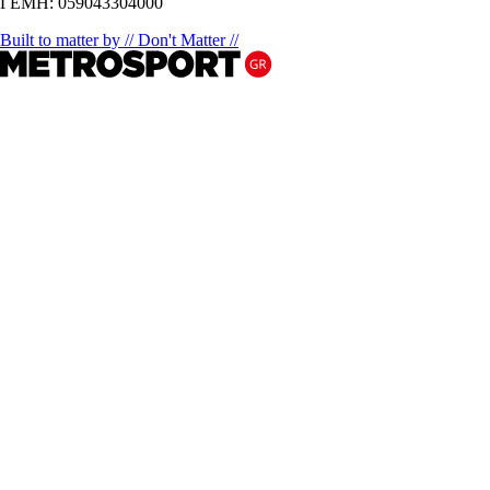
ΓΕΜΗ: 059043304000
Built to matter by // Don't Matter //