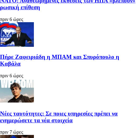
ΝΑΤΟ: Αναθεωρημένες εκθέσεις των ΗΠΑ «βλέπουν»
ρωσική επίθεση
πριν 6 ώρες
Πήρε Ζαφειριάδη η ΜΠΑΜ και Σπυρόπουλο η
Καβάλα
πριν 6 ώρες
Νέες ταυτότητες: Σε ποιες υπηρεσίες πρέπει να
ενημερώσετε τα νέα στοιχεία
πριν 7 ώρες