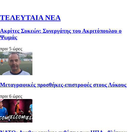
ΤΕΛΕΥΤΑΙΑ ΝΕΑ
Ακρίτες Συκεών: Συνεργάτης του Ακριτόπουλου ο
Ψωμάς
πριν 5 ώρες
Μεταγραφικές προσθήκες-επιστροφές στους Λύκους
πριν 6 ώρες