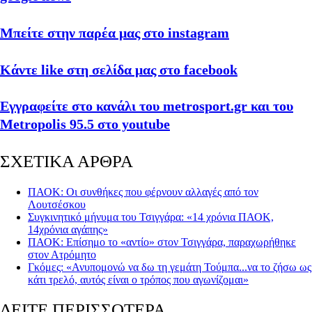
Μπείτε στην παρέα μας στο instagram
Κάντε like στη σελίδα μας στο facebook
Εγγραφείτε στο κανάλι του metrosport.gr και του
Metropolis 95.5 στο youtube
ΣΧΕΤΙΚΑ ΑΡΘΡΑ
ΠΑΟΚ: Οι συνθήκες που φέρνουν αλλαγές από τον
Λουτσέσκου
Συγκινητικό μήνυμα του Τσιγγάρα: «14 χρόνια ΠΑΟΚ,
14χρόνια αγάπης»
ΠΑΟΚ: Επίσημο το «αντίο» στον Τσιγγάρα, παραχωρήθηκε
στον Ατρόμητο
Γκόμες: «Ανυπομονώ να δω τη γεμάτη Τούμπα...να το ζήσω ως
κάτι τρελό, αυτός είναι ο τρόπος που αγωνίζομαι»
ΔΕΙΤΕ ΠΕΡΙΣΣΟΤΕΡΑ