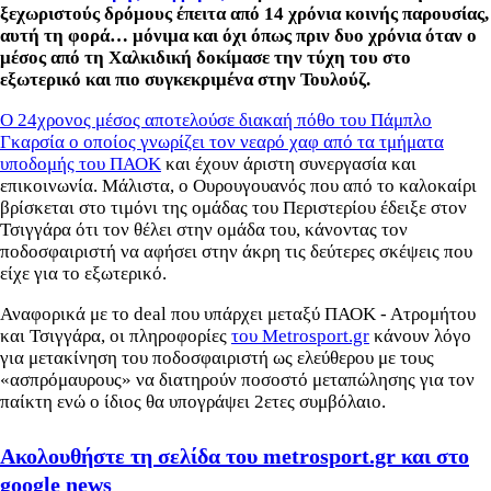
ξεχωριστούς δρόμους έπειτα από 14 χρόνια κοινής παρουσίας,
αυτή τη φορά… μόνιμα και όχι όπως πριν δυο χρόνια όταν ο
μέσος από τη Χαλκιδική δοκίμασε την τύχη του στο
εξωτερικό και πιο συγκεκριμένα στην Τουλούζ.
Ο 24χρονος μέσος αποτελούσε διακαή πόθο του Πάμπλο
Γκαρσία ο οποίος γνωρίζει τον νεαρό χαφ από τα τμήματα
υποδομής του ΠΑΟΚ
και έχουν άριστη συνεργασία και
επικοινωνία. Μάλιστα, ο Ουρουγουανός που από το καλοκαίρι
βρίσκεται στο τιμόνι της ομάδας του Περιστερίου έδειξε στον
Τσιγγάρα ότι τον θέλει στην ομάδα του, κάνοντας τον
ποδοσφαιριστή να αφήσει στην άκρη τις δεύτερες σκέψεις που
είχε για το εξωτερικό.
Αναφορικά με το deal που υπάρχει μεταξύ ΠΑΟΚ - Ατρομήτου
και Τσιγγάρα, οι πληροφορίες
του Metrosport.gr
κάνουν λόγο
για μετακίνηση του ποδοσφαιριστή ως ελεύθερου με τους
«ασπρόμαυρους» να διατηρούν ποσοστό μεταπώλησης για τον
παίκτη ενώ ο ίδιος θα υπογράψει 2ετες συμβόλαιο.
Ακολουθήστε τη σελίδα του metrosport.gr και στο
google news