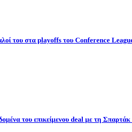
αλοί του στα playoffs του Conference Leagu
δομένα του επικείμενου deal με τη Σπαρτάκ 