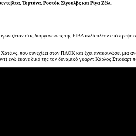
ντεβίτα, Τορτόνα, Ροστόκ Σίγουλβς και Ρίγα Ζέλι.
αγωνιζόταν στις διοργανώσεις της FIBA αλλά πλέον επέστρεψε στ
ρ Χάτζινς, που συνεχίζει στον ΠΑΟΚ και έχει ανακοινώσει μια α
υντ) ενώ έκανε δικό της τον δυναμικό γκαρντ Κάρλος Στιούαρτ π