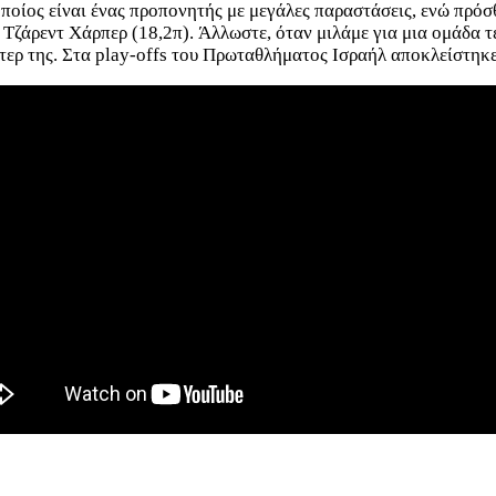
ποίος είναι ένας προπονητής με μεγάλες παραστάσεις, ενώ πρόσθ
ζάρεντ Χάρπερ (18,2π). Άλλωστε, όταν μιλάμε για μια ομάδα τέτ
στερ της. Στα play-offs του Πρωταθλήματος Ισραήλ αποκλείστηκ