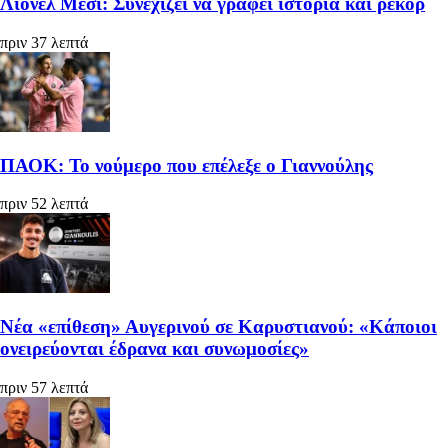
Λιονέλ Μέσι: Συνεχίζει να γράφει ιστορία και ρεκόρ
πριν 37 λεπτά
ΠΑΟΚ: Το νούμερο που επέλεξε ο Γιαννούλης
πριν 52 λεπτά
Νέα «επίθεση» Αυγερινού σε Καρυστιανού: «Κάποιοι
ονειρεύονται έδρανα και συνωμοσίες»
πριν 57 λεπτά