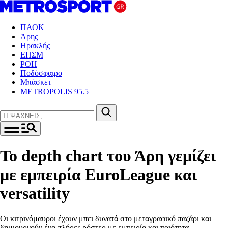
ΠΑΟΚ
Άρης
Ηρακλής
ΕΠΣΜ
ΡΟΗ
Ποδόσφαιρο
Μπάσκετ
METROPOLIS 95.5
Το depth chart του Άρη γεμίζει
με εμπειρία EuroLeague και
versatility
Οι κιτρινόμαυροι έχουν μπει δυνατά στο μεταγραφικό παζάρι και
δημιουργούν ένα πλήρες ρόστερ με εμπειρία και ποιότητα