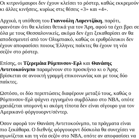
Οι κιτρινόμαυροι δεν έχουν κλείσει το ρόστερ, καθώς εκκρεμούν
κι άλλες κινήσεις, κυρίως στις θέσεις «3» και «4».
Αρχικά, η υπόθεση του
Γιαννούλη Λαρεντζάκη
, παρότι,
φαινόταν ότι θα κλείσει θετικά για τον Άρη, αφού τα έχει βρει σε
όλα με τους Θεσσαλονικείς, ακόμα δεν έχει ξεκαθαρίσει αν θα
αποδεσμευτεί από τον Ολυμπιακό, καθώς οι ερυθρόλευκοι δεν
έχουν αποφασίσει ποιους Έλληνες παίκτες θα έχουν τη νέα
σεζόν στο ρόστερ.
Επίσης, οι
Τζερεμάια Ρόμπινσον-Ερλ
και
Θανάσης
Αντετοκούνμπο
παραμένουν στο προσκήνιο κι ο Άρης
βρίσκεται σε ανοικτή γραμμή επικοινωνίας και με τους δύο
παίκτες.
Ωστόσο, οι δύο περιπτώσεις διαφέρουν μεταξύ τους, καθώς ο
Ρόμπινσον-Ερλ ψάχνει εγγυημένο συμβόλαιο στο NBA, οπότε
χρειάζεται υπομονή κι ακόμη τίποτα δεν είναι σίγουρο για τον
Αμερικανό φόργουορντ/σέντερ.
Όσον αφορά τον Θανάση Αντετοκούνμπο, τα πράγματα είναι
πιο ξεκάθαρα. Ο διεθνής φόργουορντ δύσκολα θα συνεχίσει να
αγωνίζεται και τη νέα σεζόν στο ΝΒΑ, οπότε αν αποφασίσει να