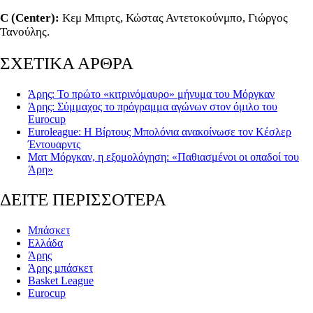
C (Center):
Κεμ Μπιρτς, Κώστας Αντετοκούνμπο, Γιώργος
Τανούλης.
ΣΧΕΤΙΚΑ ΑΡΘΡΑ
Άρης: Το πρώτο «κιτρινόμαυρο» μήνυμα του Μόργκαν
Άρης: Σύμμαχος το πρόγραμμα αγώνων στον όμιλο του
Eurocup
Euroleague: Η Βίρτους Μπολόνια ανακοίνωσε τον Κέσλερ
Έντουαρντς
Ματ Μόργκαν, η εξομολόγηση: «Παθιασμένοι οι οπαδοί του
Άρη»
ΔΕΙΤΕ ΠΕΡΙΣΣΟΤΕΡΑ
Μπάσκετ
Ελλάδα
Άρης
Άρης μπάσκετ
Basket League
Eurocup