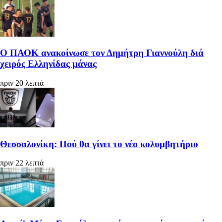
Ο ΠΑΟΚ ανακοίνωσε τον Δημήτρη Γιαννούλη διά
χειρός Ελληνίδας μάνας
πριν 20 λεπτά
Θεσσαλονίκη: Πού θα γίνει το νέο κολυμβητήριο
πριν 22 λεπτά