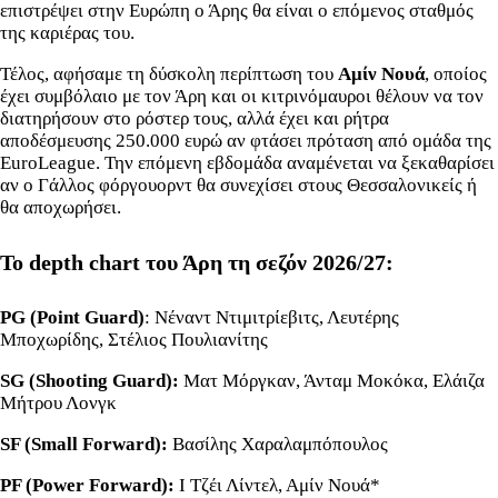
επιστρέψει στην Ευρώπη ο Άρης θα είναι ο επόμενος σταθμός
της καριέρας του.
Τέλος, αφήσαμε τη δύσκολη περίπτωση του
Αμίν Νουά
, οποίος
έχει συμβόλαιο με τον Άρη και οι κιτρινόμαυροι θέλουν να τον
διατηρήσουν στο ρόστερ τους, αλλά έχει και ρήτρα
αποδέσμευσης 250.000 ευρώ αν φτάσει πρόταση από ομάδα της
EuroLeague. Την επόμενη εβδομάδα αναμένεται να ξεκαθαρίσει
αν ο Γάλλος φόργουορντ θα συνεχίσει στους Θεσσαλονικείς ή
θα αποχωρήσει.
Το depth chart του Άρη τη σεζόν 2026/27:
PG
(Point Guard)
: Νέναντ Ντιμιτρίεβιτς, Λευτέρης
Μποχωρίδης, Στέλιος Πουλιανίτης
SG (Shooting Guard):
Ματ Μόργκαν, Άνταμ Μοκόκα, Ελάιζα
Μήτρου Λονγκ
SF (Small Forward):
Βασίλης Χαραλαμπόπουλος
PF
(
Power
Forward
):
Ι Τζέι Λίντελ, Αμίν Νουά*