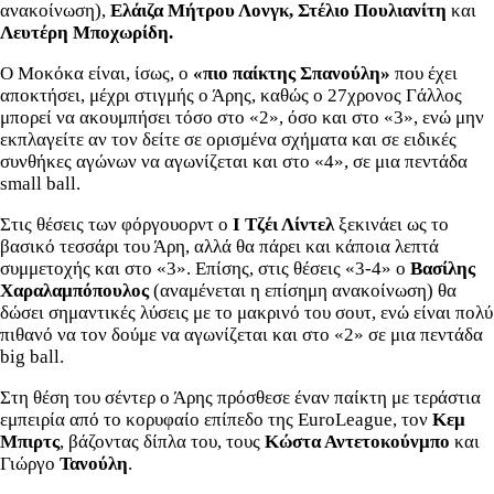
ανακοίνωση),
Ελάιζα Μήτρου Λονγκ, Στέλιο Πουλιανίτη
και
Λευτέρη Μποχωρίδη.
Ο Μοκόκα είναι, ίσως, ο
«πιο παίκτης Σπανούλη»
που έχει
αποκτήσει, μέχρι στιγμής ο Άρης, καθώς ο 27χρονος Γάλλος
μπορεί να ακουμπήσει τόσο στο «2», όσο και στο «3», ενώ μην
εκπλαγείτε αν τον δείτε σε ορισμένα σχήματα και σε ειδικές
συνθήκες αγώνων να αγωνίζεται και στο «4», σε μια πεντάδα
small ball.
Στις θέσεις των φόργουορντ ο
Ι Τζέι Λίντελ
ξεκινάει ως το
βασικό τεσσάρι του Άρη, αλλά θα πάρει και κάποια λεπτά
συμμετοχής και στο «3». Επίσης, στις θέσεις «3-4» ο
Βασίλης
Χαραλαμπόπουλος
(αναμένεται η επίσημη ανακοίνωση) θα
δώσει σημαντικές λύσεις με το μακρινό του σουτ, ενώ είναι πολύ
πιθανό να τον δούμε να αγωνίζεται και στο «2» σε μια πεντάδα
big ball.
Στη θέση του σέντερ ο Άρης πρόσθεσε έναν παίκτη με τεράστια
εμπειρία από το κορυφαίο επίπεδο της EuroLeague, τον
Κεμ
Μπιρτς
, βάζοντας δίπλα του, τους
Κώστα Αντετοκούνμπο
και
Γιώργο
Τανούλη
.