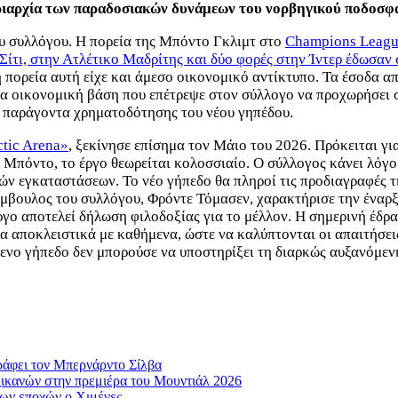
υριαρχία των παραδοσιακών δυνάμεων του νορβηγικού ποδοσφ
ου συλλόγου. Η πορεία της Μπόντο Γκλιμτ στο
Champions Leag
Σίτι, στην Ατλέτικο Μαδρίτης και δύο φορές στην Ίντερ έδωσα
η πορεία αυτή είχε και άμεσο οικονομικό αντίκτυπο. Τα έσοδα α
α οικονομική βάση που επέτρεψε στον σύλλογο να προχωρήσει σ
κό παράγοντα χρηματοδότησης του νέου γηπέδου.
tic Arena»
, ξεκίνησε επίσημα τον Μάιο του 2026. Πρόκειται γι
 Μπόντο, το έργο θεωρείται κολοσσιαίο. Ο σύλλογος κάνει λόγο 
ών εγκαταστάσεων. Το νέο γήπεδο θα πληροί τις προδιαγραφές τ
μβουλος του συλλόγου, Φρόντε Τόμασεν, χαρακτήρισε την έναρξ
ργο αποτελεί δήλωση φιλοδοξίας για το μέλλον. Η σημερινή έδρα
α αποκλειστικά με καθήμενα, ώστε να καλύπτονται οι απαιτήσε
μενο γήπεδο δεν μπορούσε να υποστηρίξει τη διαρκώς αυξανόμεν
ράφει τον Μπερνάρντο Σίλβα
ξικανών στην πρεμιέρα του Μουντιάλ 2026
των εποχών ο Χιμένες