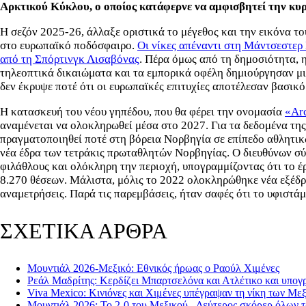
Αρκτικού Κύκλου, ο οποίος κατάφερνε να αμφισβητεί την κ
Η σεζόν 2025-26, άλλαξε οριστικά το μέγεθος και την εικόνα τ
στο ευρωπαϊκό ποδόσφαιρο.
Οι νίκες απέναντι στη Μάντσεστερ 
από τη Σπόρτινγκ Λισαβόνας
. Πέρα όμως από τη δημοσιότητα, 
τηλεοπτικά δικαιώματα και τα εμπορικά οφέλη δημιούργησαν μι
δεν έκρυψε ποτέ ότι οι ευρωπαϊκές επιτυχίες αποτέλεσαν βασι
Η κατασκευή του νέου γηπέδου, που θα φέρει την ονομασία
«Arc
αναμένεται να ολοκληρωθεί μέσα στο 2027. Για τα δεδομένα της
πραγματοποιηθεί ποτέ στη βόρεια Νορβηγία σε επίπεδο αθλητικ
νέα έδρα των τετράκις πρωταθλητών Νορβηγίας. Ο διευθύνων σύ
φιλάθλους και ολόκληρη την περιοχή, υπογραμμίζοντας ότι το έ
8.270 θέσεων. Μάλιστα, μόλις το 2022 ολοκληρώθηκε νέα εξέδρ
αναμετρήσεις. Παρά τις παρεμβάσεις, ήταν σαφές ότι το υφιστά
ΣΧΕΤΙΚΑ ΑΡΘΡΑ
Μουντιάλ 2026-Μεξικό: Εθνικός ήρωας ο Ραούλ Χιμένες
Ρεάλ Μαδρίτης: Κερδίζει Μπαρτσελόνα και Ατλέτικο και υπογ
Viva Mexico: Κινιόνες και Χιμένες υπέγραψαν τη νίκη των Με
Μουντιάλ 2026: Το 2-0 του Μεξικού - Δεύτερος σκόρερ όλων 