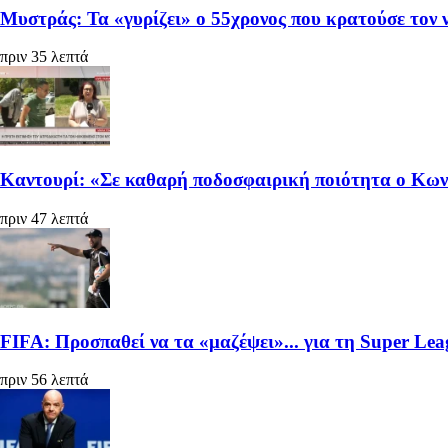
Μυστράς: Τα «γυρίζει» ο 55χρονος που κρατούσε τον
πριν 35 λεπτά
Καντουρί: «Σε καθαρή ποδοσφαιρική ποιότητα ο Κωνσ
πριν 47 λεπτά
FIFA: Προσπαθεί να τα «μαζέψει»... για τη Super Lea
πριν 56 λεπτά