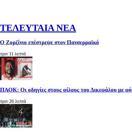
ΤΕΛΕΥΤΑΙΑ ΝΕΑ
Ο Ζορζίνιο επέστρεψε στον Πανσερραϊκό
πριν 11 λεπτά
ΠΑΟΚ: Οι οδηγίες στους φίλους του Δικεφάλου με φό
πριν 26 λεπτά