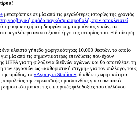
αίρου!
ue
μετατράπηκε σε μία από τις μεγαλύτερες ιστορίες της χρονιάς
ν στη νορβηγική ομάδα παγκόσμια προβολή, πριν αποκλειστεί
πό τη συμμετοχή στη διοργάνωση, τα μπόνους νικών, τα
το μεγαλύτερο αναπτυξιακό έργο της ιστορίας του. Η διοίκηση
α ένα κλειστό γήπεδο χωρητικότητας 10.000 θεατών, το οποίο
για μία από τις σημαντικότερες επενδύσεις που έχουν
ης UEFA για τη φιλοξενία διεθνών αγώνων και θα αποτελέσει τη
η των εργασιών ως «καθοριστική στιγμή» για τον σύλλογο, τους
 της ομάδας, το
«Aspmyra Stadion»
, διαθέτει χωρητικότητα
ις ασφαλείας της ευρωπαϊκής ομοσπονδίας για ευρωπαϊκές
η δημοτικότητα και τις εμπορικές φιλοδοξίες του συλλόγου.