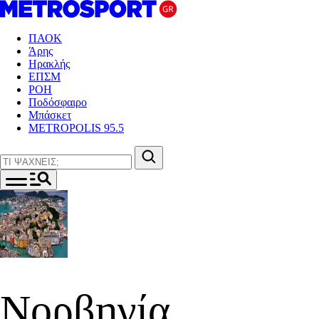
ΠΑΟΚ
Άρης
Ηρακλής
ΕΠΣΜ
ΡΟΗ
Ποδόσφαιρο
Μπάσκετ
METROPOLIS 95.5
Νορβηγία