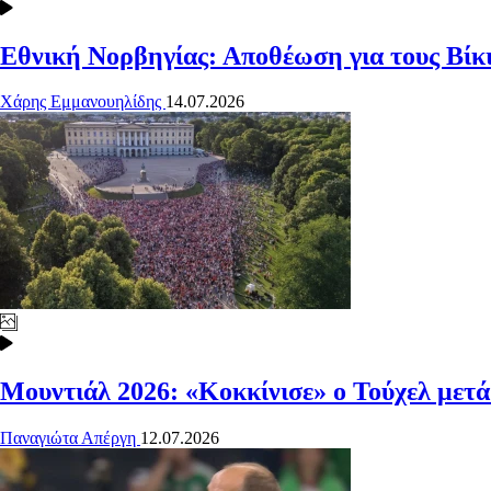
Εθνική Νορβηγίας: Αποθέωση για τους Βίκ
Χάρης Εμμανουηλίδης
14.07.2026
Μουντιάλ 2026: «Κοκκίνισε» ο Τούχελ μετά
Παναγιώτα Απέργη
12.07.2026