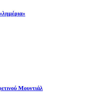
 «λημέρια»
 φετινού Μουντιάλ