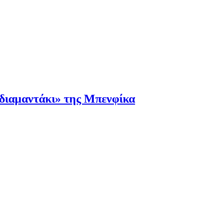
«διαμαντάκι» της Μπενφίκα