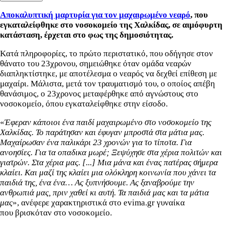
Αποκαλυπτική μαρτυρία για τον μαχαιρωμένο νεαρό
, που
εγκαταλείφθηκε στο νοσοκομείο της Χαλκίδας, σε αιμόφυρτη
κατάσταση, έρχεται στο φως της δημοσιότητας.
Kατά πληροφορίες, το πρώτο περιστατικό, που οδήγησε στον
θάνατο του 23χρονου, σημειώθηκε όταν ομάδα νεαρών
διαπληκτίστηκε, με αποτέλεσμα ο νεαρός να δεχθεί επίθεση με
μαχαίρι. Μάλιστα, μετά τον τραυματισμό του, ο οποίος απέβη
θανάσιμος, ο 23χρονος μεταφέρθηκε από αγνώστους στο
νοσοκομείο, όπου εγκαταλείφθηκε στην είσοδο.
«
Έφεραν κάποιοι ένα παιδί μαχαιρωμένο στο νοσοκομείο της
Χαλκίδας. Το παράτησαν και έφυγαν μπροστά στα μάτια μας.
Μαχαίρωσαν ένα παλικάρι 23 χρονών για το τίποτα. Για
ανοησίες. Για τα οπαδικα μωρέ; Ξεψύχησε στα χέρια πολιτών και
γιατρών. Στα χέρια μας. [...]
Μια μάνα και ένας πατέρας σήμερα
κλαίει. Και μαζί της κλαίει μια ολόκληρη κοινωνία που χάνει τα
παιδιά της, ένα ένα… Ας ξυπνήσουμε. Ας ξαναβρούμε την
ανθρωπιά μας, πριν χαθεί κι αυτή. Τα παιδιά μας και τα μάτια
μας
», ανέφερε χαρακτηριστικά στο evima.gr γυναίκα
που βρισκόταν στο νοσοκομείο.