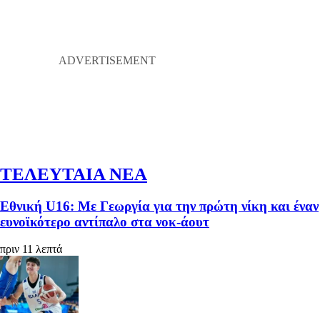
ΤΕΛΕΥΤΑΙΑ ΝΕΑ
Εθνική U16: Με Γεωργία για την πρώτη νίκη και έναν
ευνοϊκότερο αντίπαλο στα νοκ-άουτ
πριν 11 λεπτά