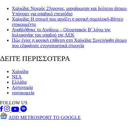
Χαλκίδα: Νεκρός 23χρονος, μαχαίρωσαν και δεύτερο άτομο-
Υπόνοιες για οπαδικό επεισόδιο
Χαλκίδα: Η στιγμή που αρχίζει η φονική συμπλοκή-Βίντεο
ντοκουμέντο
Αναβλήθηκε το Αιγάλεω – Ολυμπιακός Β’ λόγω της
δολοφονίας του οπαδού της ΑΕΚ
Πώς έγινε η φονική επίθεση στη Χαλκίδα: Συνελήφθη άτομο
που εξαφάνισε ενοχοποιητικά στοιχεία
ΔΕΙΤΕ ΠΕΡΙΣΣΟΤΕΡΑ
Χαλκίδα
ΝΕΑ
Ελλάδα
Αστυνομία
νοσοκομεία
FOLLOW US
ADD METROSPORT TO GOOGLE