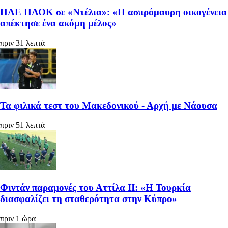
ΠΑΕ ΠΑΟΚ σε «Ντέλια»: «Η ασπρόμαυρη οικογένεια
απέκτησε ένα ακόμη μέλος»
πριν 31 λεπτά
Τα φιλικά τεστ του Μακεδονικού - Αρχή με Νάουσα
πριν 51 λεπτά
Φιντάν παραμονές του Αττίλα ΙΙ: «Η Τουρκία
διασφαλίζει τη σταθερότητα στην Κύπρο»
πριν 1 ώρα