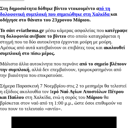
Στη δημοσιότητα δόθηκε βίντεο ντοκουμέντο α
πό τη
δολοφονική συμπλοκή που σημειώθηκε στη Χαλκίδα
και
οδήγησε στο θάνατο του 23χρονου Μάριου.
Το σάιτ eviathema.gr
μέσω κάμερας ασφαλείας που
κατέγραψε
τη δολοφονία ανέβασε το βίντεο
στο οποίο καταγράφεται
η
στιγμή που τα δύο αυτοκίνητα έρχονται μούρη με μούρη.
Αμέσως από αυτά κατεβαίνουν οι επιβάτες τους και
ακολουθεί
συμπλοκή στο πίσω μέρος.
Μάλιστα άλλα αυτοκίνητα που περνάνε
από το σημείο βλέπουν
την συμπλοκή
, αλλά δεν επεμβαίνουν, τρομοκρατημένοι από
την βιαιότητα που επικρατούσε.
Σήμερα Παρασκευή 7 Νοεμβρίου στις 2 το μεσημέρι θα τελεστεί
η εξόδιος ακολουθία
τον Ι
ερό Ναό Αγίων Αποστόλων Πέτρου
και Παύλου
στη Χαλκίδα, ενώ η σορός του
Μάριου
θα
βρίσκεται στον ναό από τη 1:00 μ.μ., ώστε όσοι επιθυμούν να
του πουν το τελευταίο «αντίο».