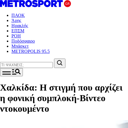
ΠΑΟΚ
Άρης
Ηρακλής
ΕΠΣΜ
ΡΟΗ
Ποδόσφαιρο
Μπάσκετ
METROPOLIS 95.5
Χαλκίδα: Η στιγμή που αρχίζει
η φονική συμπλοκή-Βίντεο
ντοκουμέντο