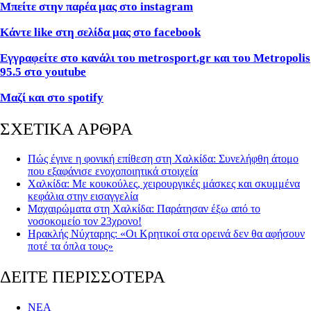
Μπείτε στην παρέα μας στο instagram
Κάντε like στη σελίδα μας στο facebook
Εγγραφείτε στο κανάλι του metrosport.gr και του Metropolis
95.5 στο youtube
Μαζί και στο spotify
ΣΧΕΤΙΚΑ ΑΡΘΡΑ
Πώς έγινε η φονική επίθεση στη Χαλκίδα: Συνελήφθη άτομο
που εξαφάνισε ενοχοποιητικά στοιχεία
Χαλκίδα: Με κουκούλες, χειρουργικές μάσκες και σκυμμένα
κεφάλια στην εισαγγελία
Μαχαιρώματα στη Χαλκίδα: Παράτησαν έξω από το
νοσοκομείο τον 23χρονο!
Ηρακλής Νύχταρης: «Οι Κρητικοί στα ορεινά δεν θα αφήσουν
ποτέ τα όπλα τους»
ΔΕΙΤΕ ΠΕΡΙΣΣΟΤΕΡΑ
ΝΕΑ