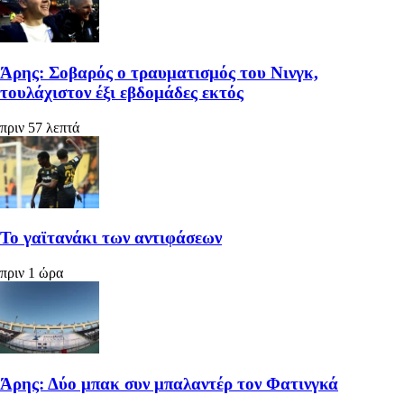
Άρης: Σοβαρός ο τραυματισμός του Νινγκ,
τουλάχιστον έξι εβδομάδες εκτός
πριν 57 λεπτά
Το γαϊτανάκι των αντιφάσεων
πριν 1 ώρα
Άρης: Δύο μπακ συν μπαλαντέρ τον Φατινγκά