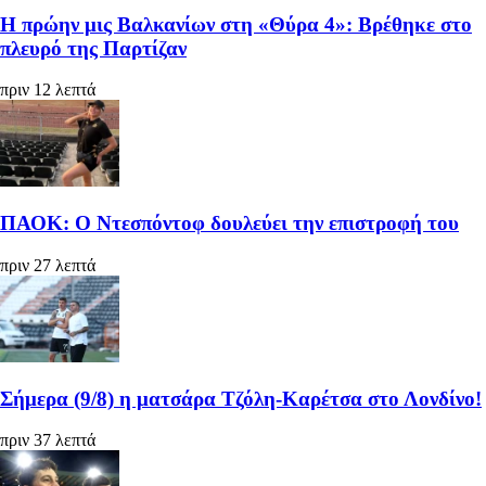
Η πρώην μις Βαλκανίων στη «Θύρα 4»: Βρέθηκε στο
πλευρό της Παρτίζαν
πριν 12 λεπτά
ΠΑΟΚ: Ο Ντεσπόντοφ δουλεύει την επιστροφή του
πριν 27 λεπτά
Σήμερα (9/8) η ματσάρα Τζόλη-Καρέτσα στο Λονδίνο!
πριν 37 λεπτά