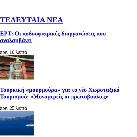
ΤΕΛΕΥΤΑΙΑ ΝΕΑ
ΕΡΤ: Οι ποδοσφαιρικές διοργανώσεις που
αναλαμβάνει
πριν 10 λεπτά
Τουρκική «μουρμούρα» για το νέο Χωροταξικό
Τουρισμού: «Μονομερείς οι πρωτοβουλίες»
πριν 25 λεπτά