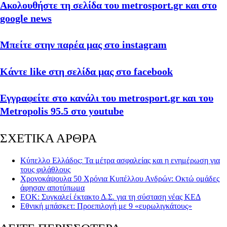
Ακολουθήστε τη σελίδα του metrosport.gr και στο
google news
Μπείτε στην παρέα μας στο instagram
Κάντε like στη σελίδα μας στο facebook
Εγγραφείτε στο κανάλι του metrosport.gr και του
Metropolis 95.5 στο youtube
ΣΧΕΤΙΚΑ ΑΡΘΡΑ
Κύπελλο Ελλάδος: Τα μέτρα ασφαλείας και η ενημέρωση για
τους φιλάθλους
Χρονοκάψουλα 50 Χρόνια Κυπέλλου Ανδρών: Οκτώ ομάδες
άφησαν αποτύπωμα
ΕΟΚ: Συγκαλεί έκτακτο Δ.Σ. για τη σύσταση νέας ΚΕΔ
Εθνική μπάσκετ: Προεπιλογή με 9 «ευρωλιγκάτους»