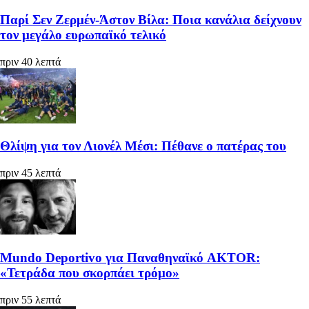
Παρί Σεν Ζερμέν-Άστον Βίλα: Ποια κανάλια δείχνουν
τον μεγάλο ευρωπαϊκό τελικό
πριν 40 λεπτά
Θλίψη για τον Λιονέλ Μέσι: Πέθανε ο πατέρας του
πριν 45 λεπτά
Mundo Deportivo για Παναθηναϊκό AKTOR:
«Τετράδα που σκορπάει τρόμο»
πριν 55 λεπτά