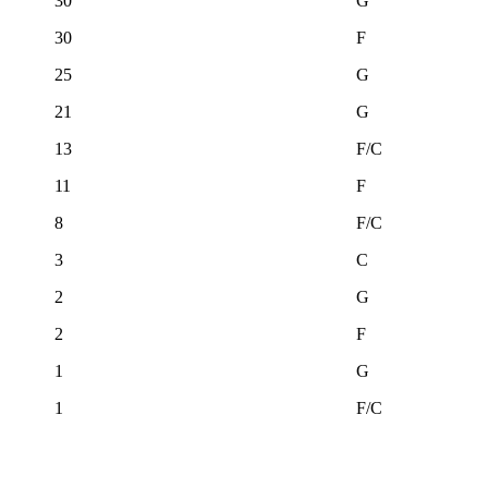
30
G
30
F
25
G
21
G
13
F/C
11
F
8
F/C
3
C
2
G
2
F
1
G
1
F/C