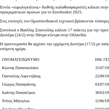
Εννέα «ευρωλιγκάτους» διεθνής καλαθοσφαιριστές κάλεσε στην 
προκριματικών αγώνων για το Eurobasket 2025.
Στις επιλογές του Ομοσπονδιακού τεχνικού βρίσκονται τέσσερι
Συνολικά ο Βασίλης Σπανούλης κάλεσε 17 παίκτες για την προε
Δευτέρα (24/2) στην Πάτρα κόντρα στην Ολλανδία.
Η προετοιμασία θα αρχίσει την ερχόμενη Δευτέρα (17/2) με παί
επόμενη ημέρα.
ΟΝΟΜΑΤΕΠΩΝΥΜΟ
ΗΜ. ΓΕ
Κώστας Παπανικολάου
31/07/1
Γιαννούλης Λαρεντζάκης
22/09/1
Γιώργος Παπαγιάννης
03/07/1
Ιωάννης Παπαπέτρου
30/03/1
Ντίνος Μήτογλου
11/06/19