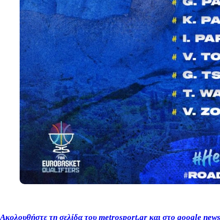
Ακολουθήστε τη σελίδα του
metrosport
.
gr
και στο
google
new