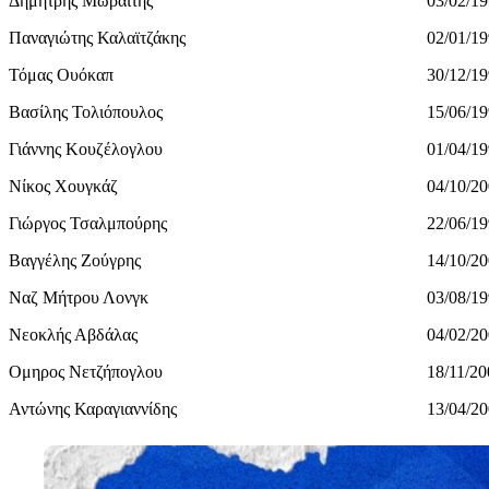
Δημήτρης Μωραΐτης
03/02/1
Παναγιώτης Καλαϊτζάκης
02/01/1
Τόμας Ουόκαπ
30/12/1
Βασίλης Τολιόπουλος
15/06/1
Γιάννης Κουζέλογλου
01/04/1
Νίκος Χουγκάζ
04/10/2
Γιώργος Τσαλμπούρης
22/06/1
Βαγγέλης Ζούγρης
14/10/2
Ναζ Μήτρου Λονγκ
03/08/1
Νεοκλής Αβδάλας
04/02/2
Ομηρος Νετζήπογλου
18/11/20
Αντώνης Καραγιαννίδης
13/04/2