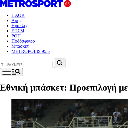
ΠΑΟΚ
Άρης
Ηρακλής
ΕΠΣΜ
ΡΟΗ
Ποδόσφαιρο
Μπάσκετ
METROPOLIS 95.5
Εθνική μπάσκετ: Προεπιλογή με