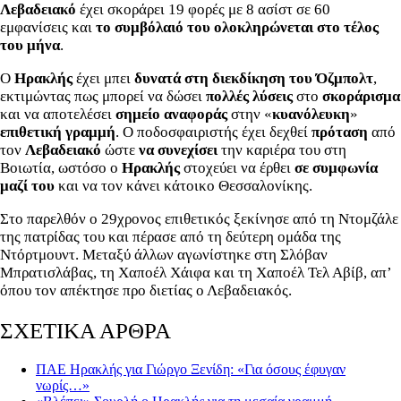
Λεβαδειακό
έχει σκοράρει 19 φορές με 8 ασίστ σε 60
εμφανίσεις και
το συμβόλαιό του ολοκληρώνεται στο τέλος
του μήνα
.
Ο
Ηρακλής
έχει μπει
δυνατά στη διεκδίκηση του Όζμπολτ
,
εκτιμώντας πως μπορεί να δώσει
πολλές λύσεις
στο
σκοράρισμα
και να αποτελέσει
σημείο αναφοράς
στην «
κυανόλευκη
»
επιθετική γραμμή
. Ο ποδοσφαιριστής έχει δεχθεί
πρόταση
από
τον
Λεβαδειακό
ώστε
να συνεχίσει
την καριέρα του στη
Βοιωτία, ωστόσο ο
Ηρακλής
στοχεύει να έρθει
σε συμφωνία
μαζί του
και να τον κάνει κάτοικο Θεσσαλονίκης.
Στο παρελθόν ο 29χρονος επιθετικός ξεκίνησε από τη Ντομζάλε
της πατρίδας του και πέρασε από τη δεύτερη ομάδα της
Ντόρτμουντ. Μεταξύ άλλων αγωνίστηκε στη Σλόβαν
Μπρατισλάβας, τη Χαποέλ Χάιφα και τη Χαποέλ Τελ Αβίβ, απ’
όπου τον απέκτησε προ διετίας ο Λεβαδειακός.
ΣΧΕΤΙΚΑ ΑΡΘΡΑ
ΠΑΕ Ηρακλής για Γιώργο Ξενίδη: «Για όσους έφυγαν
νωρίς…»