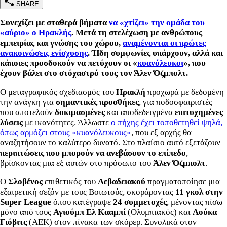
SHARE
Συνεχίζει με σταθερά βήματα
να «χτίζει» την ομάδα του
«αύριο» ο Ηρακλής
. Μετά τη στελέχωση με ανθρώπους
εμπειρίας και γνώσης του χώρου,
αναμένονται οι πρώτες
ανακοινώσεις ενίσχυσης
. Ήδη συμφωνίες υπάρχουν, αλλά και
κάποιες προσδοκούν να πετύχουν οι «
κυανόλευκοι
», που
έχουν βάλει στο στόχαστρό τους τον Άλεν Όζμπολτ.
Ο μεταγραφικός σχεδιασμός του
Ηρακλή
προχωρά με δεδομένη
την ανάγκη για
σημαντικές προσθήκες
, για ποδοσφαιριστές
που αποτελούν
δοκιμασμένες
και αποδεδειγμένα
επιτυχημένες
λύσεις
με ικανότητες. Άλλωστε
ο πήχης έχει τοποθετηθεί ψηλά,
όπως αρμόζει στους «κυανόλευκους»
, που εξ αρχής θα
αναζητήσουν το καλύτερο δυνατό. Στο πλαίσιο αυτό εξετάζουν
περιπτώσεις που μπορούν να ανεβάσουν το επίπεδο
,
βρίσκοντας μια εξ αυτών στο πρόσωπο του
Άλεν Όζμπολτ
.
Ο
Σλοβένος
επιθετικός του
Λεβαδειακού
πραγματοποίησε μια
εξαιρετική σεζόν με τους Βοιωτούς, σκοράροντας
11 γκολ στην
Super League
όπου κατέγραψε
24 συμμετοχές
, μένοντας πίσω
μόνο από τους
Αγιούμπ Ελ Κααμπί
(Ολυμπιακός) και
Λούκα
Γιόβιτς
(ΑΕΚ) στον πίνακα των σκόρερ. Συνολικά στον