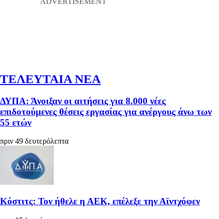
ΤΕΛΕΥΤΑΙΑ ΝΕΑ
ΔΥΠΑ: Άνοιξαν οι αιτήσεις για 8.000 νέες
επιδοτούμενες θέσεις εργασίας για ανέργους άνω των
55 ετών
πριν 49 δευτερόλεπτα
Κόστιτς: Τον ήθελε η ΑΕΚ, επέλεξε την Αϊντχόφεν