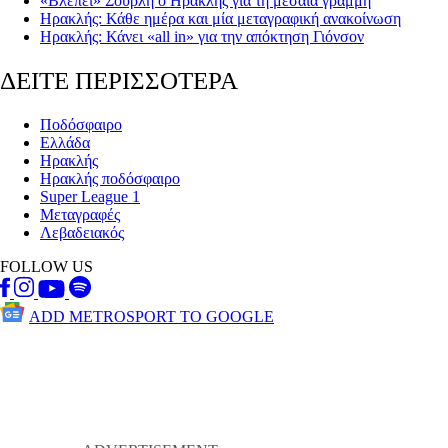
«Βλέπει» Σουρλή ο Ηρακλής για τη μεσαία γραμμή
Ηρακλής: Κάθε ημέρα και μία μεταγραφική ανακοίνωση
Ηρακλής: Κάνει «all in» για την απόκτηση Γιόνσον
ΔΕΙΤΕ ΠΕΡΙΣΣΟΤΕΡΑ
Ποδόσφαιρο
Ελλάδα
Ηρακλής
Ηρακλής ποδόσφαιρο
Super League 1
Μεταγραφές
Λεβαδειακός
FOLLOW US
ADD METROSPORT TO GOOGLE