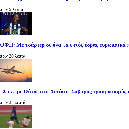
πριν 5 λεπτά
ΟΦΗ: Με τσάρτερ σε όλα τα εκτός έδρας ευρωπαϊκά π
πριν 20 λεπτά
«Σοκ» με Ούτσε στη Χετάφε: Σοβαρός τραυματισμός σ
πριν 35 λεπτά