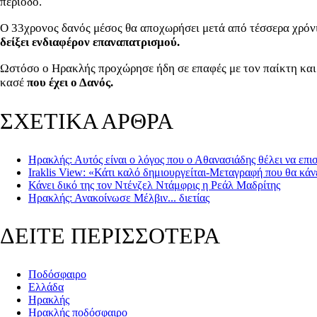
περίοδο.
Ο 33χρονος δανός μέσος θα αποχωρήσει μετά από τέσσερα χρόν
δείξει ενδιαφέρον επαναπατρισμού.
Ωστόσο ο Ηρακλής προχώρησε ήδη σε επαφές με τον παίκτη και 
κασέ
που έχει ο Δανός.
ΣΧΕΤΙΚΑ ΑΡΘΡΑ
Ηρακλής: Αυτός είναι ο λόγος που ο Αθανασιάδης θέλει να επ
Iraklis View: «Κάτι καλό δημιουργείται-Μεταγραφή που θα κάν
Κάνει δικό της τον Ντένζελ Ντάμφρις η Ρεάλ Μαδρίτης
Ηρακλής: Ανακοίνωσε Μέλβιν... διετίας
ΔΕΙΤΕ ΠΕΡΙΣΣΟΤΕΡΑ
Ποδόσφαιρο
Ελλάδα
Ηρακλής
Ηρακλής ποδόσφαιρο