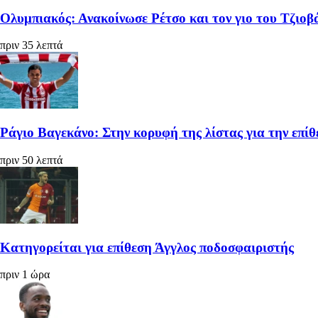
Ολυμπιακός: Ανακοίνωσε Ρέτσο και τον γιο του Τζιοβ
πριν 35 λεπτά
Ράγιο Βαγεκάνο: Στην κορυφή της λίστας για την επίθε
πριν 50 λεπτά
Κατηγορείται για επίθεση Άγγλος ποδοσφαιριστής
πριν 1 ώρα