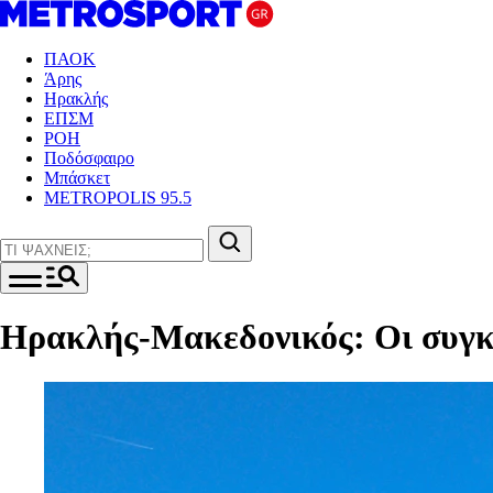
ΠΑΟΚ
Άρης
Ηρακλής
ΕΠΣΜ
ΡΟΗ
Ποδόσφαιρο
Μπάσκετ
METROPOLIS 95.5
Ηρακλής-Μακεδονικός: Οι συγκιν