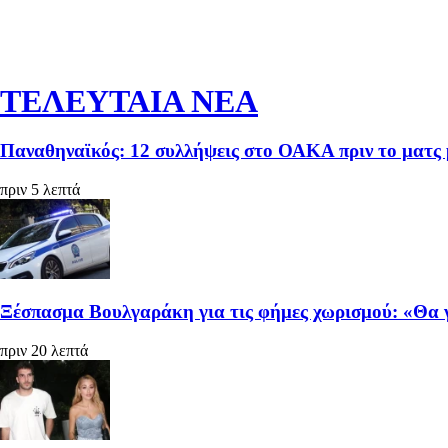
ΤΕΛΕΥΤΑΙΑ ΝΕΑ
Παναθηναϊκός: 12 συλλήψεις στο ΟΑΚΑ πριν το ματ
πριν 5 λεπτά
Ξέσπασμα Βουλγαράκη για τις φήμες χωρισμού: «Θα 
πριν 20 λεπτά