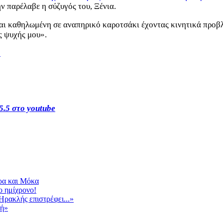
ν παρέλαβε η σύζυγός του, Ξένια.
αι καθηλωμένη σε αναπηρικό καροτσάκι έχοντας κινητικά προβλ
ς ψυχής μου».
s
5.5 στο youtube
ρα και Μόκα
ο ημίχρονο!
Ηρακλής επιστρέφει...»
λή»