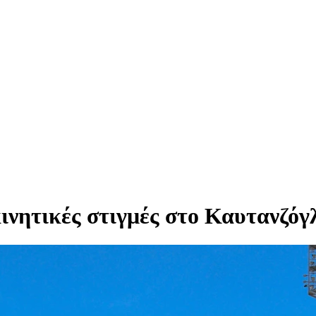
ητικές στιγμές στο Καυτανζόγλει