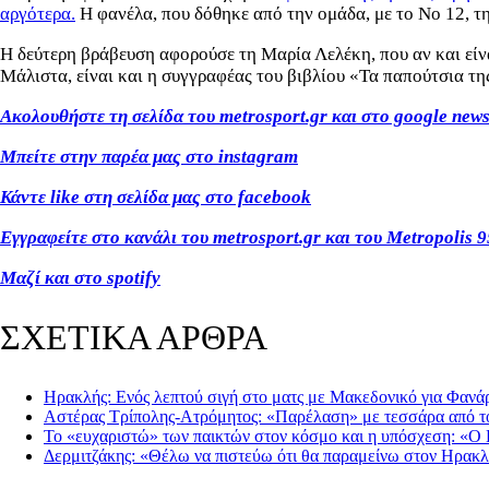
αργότερα.
Η φανέλα, που δόθηκε από την ομάδα, με το Νο 12, τη
Η δεύτερη βράβευση αφορούσε τη Μαρία Λελέκη, που αν και είν
Μάλιστα, είναι και η συγγραφέας του βιβλίου «Τα παπούτσια τη
Ακολουθήστε τη σελίδα του metrosport.gr και στο google new
Μπείτε στην παρέα μας στο instagram
Κάντε like στη σελίδα μας στο facebook
Εγγραφείτε στο κανάλι του metrosport.gr και του Metropolis 9
Μαζί και στο spotify
ΣΧΕΤΙΚΑ ΑΡΘΡΑ
Ηρακλής: Ενός λεπτού σιγή στο ματς με Μακεδονικό για Φανά
Αστέρας Τρίπολης-Ατρόμητος: «Παρέλαση» με τεσσάρα από τ
Το «ευχαριστώ» των παικτών στον κόσμο και η υπόσχεση: «Ο 
Δερμιτζάκης: «Θέλω να πιστεύω ότι θα παραμείνω στον Ηρακ