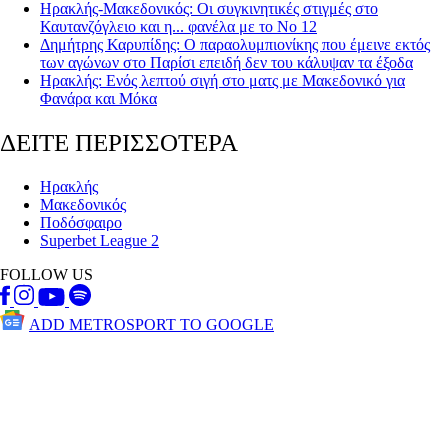
Ηρακλής-Μακεδονικός: Οι συγκινητικές στιγμές στο
Καυτανζόγλειο και η... φανέλα με το Νο 12
Δημήτρης Καρυπίδης: Ο παραολυμπιονίκης που έμεινε εκτός
των αγώνων στο Παρίσι επειδή δεν του κάλυψαν τα έξοδα
Ηρακλής: Ενός λεπτού σιγή στο ματς με Μακεδονικό για
Φανάρα και Μόκα
ΔΕΙΤΕ ΠΕΡΙΣΣΟΤΕΡΑ
Ηρακλής
Μακεδονικός
Ποδόσφαιρο
Superbet League 2
FOLLOW US
ADD METROSPORT TO GOOGLE