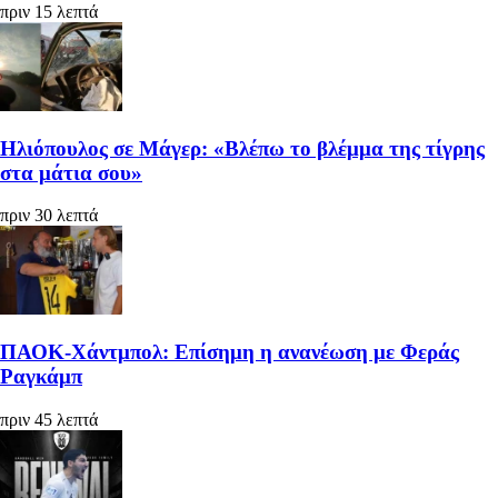
πριν 15 λεπτά
Ηλιόπουλος σε Μάγερ: «Βλέπω το βλέμμα της τίγρης
στα μάτια σου»
πριν 30 λεπτά
ΠΑΟΚ-Χάντμπολ: Επίσημη η ανανέωση με Φεράς
Ραγκάμπ
πριν 45 λεπτά