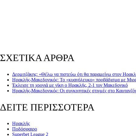
ΣΧΕΤΙΚΑ ΑΡΘΡΑ
Δερμιτζάκης: «Θέλω να πιστεύω ότι θα παραμείνω στον Ηρακ
Ηρακλής-Μακεδονικός: Το «κυανόλευκο» προβάδισμα με Μιρά
Έκλεισε τη χρονιά με νίκη ο Ηρακλής, 2-1 τον Μακεδονικό
Ηρακλής-Μακεδονικός: Οι συγκινητικές στιγμές στο Καυτανζόγλ
ΔΕΙΤΕ ΠΕΡΙΣΣΟΤΕΡΑ
Ηρακλής
Ποδόσφαιρο
Superbet League 2