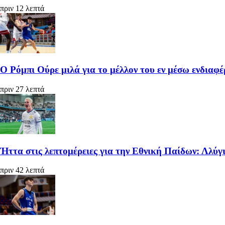
πριν 12 λεπτά
Ο Ρόμπι Ούρε μιλά για το μέλλον του εν μέσω ενδια
πριν 27 λεπτά
Ήττα στις λεπτομέρειες για την Εθνική Παίδων: Λλύγ
πριν 42 λεπτά