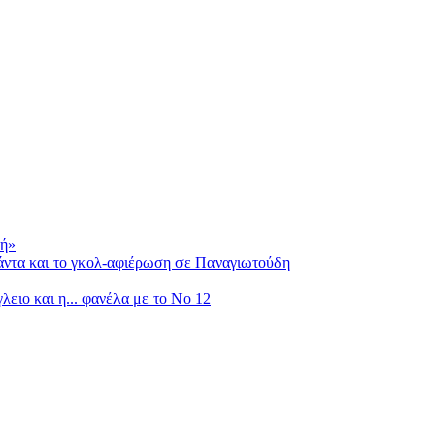
λή»
ντα και το γκολ-αφιέρωση σε Παναγιωτούδη
ειο και η... φανέλα με το Νο 12