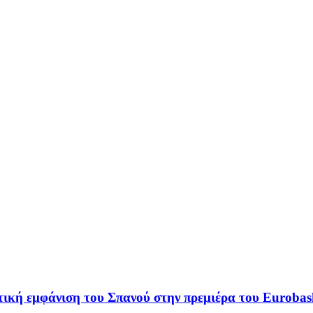
ική εμφάνιση του Σπανού στην πρεμιέρα του Eurobas