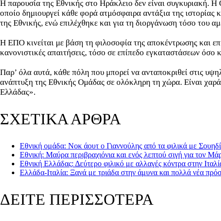
Η παρουσία της Εθνικής στο Ηράκλειο δεν είναι συγκυριακή. Η 
οποίο δημιουργεί κάθε φορά ατμόσφαιρα αντάξια της ιστορίας κα
της Εθνικής, ενώ επιλέχθηκε και για τη διοργάνωση τόσο του α
Η ΕΠΟ κινείται με βάση τη φιλοσοφία της αποκέντρωσης και επιθ
κανονιστικές απαιτήσεις, τόσο σε επίπεδο εγκαταστάσεων όσο κα
Παρ’ όλα αυτά, κάθε πόλη που μπορεί να ανταποκριθεί στις υψη
ανάπτυξη της Εθνικής Ομάδας σε ολόκληρη τη χώρα. Είναι χαρά κ
Ελλάδας».
ΣΧΕΤΙΚΑ ΑΡΘΡΑ
Εθνική ομάδα: Νοκ άουτ ο Γιαννούλης από τα φιλικά με Σουηδί
Εθνική: Μαύρα περιβραχιόνια και ενός λεπτού σιγή για τον Μ
Εθνική Ελλάδας: Δεύτερο φιλικό με αλλαγές κόντρα στην Ιταλί
Ελλάδα-Ιταλία: Ξανά με τριάδα στην άμυνα και πολλά νέα πρ
ΔΕΙΤΕ ΠΕΡΙΣΣΟΤΕΡΑ