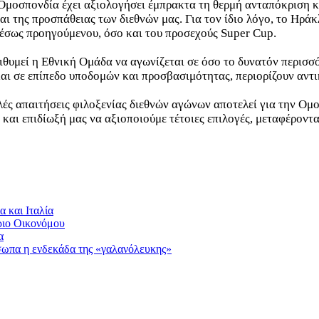
Ομοσπονδία έχει αξιολογήσει έμπρακτα τη θερμή ανταπόκριση κα
ι της προσπάθειας των διεθνών μας. Για τον ίδιο λόγο, το Ηράκ
μέσως προηγούμενου, όσο και του προσεχούς Super Cup.
υμεί η Εθνική Ομάδα να αγωνίζεται σε όσο το δυνατόν περισσότε
ι σε επίπεδο υποδομών και προσβασιμότητας, περιορίζουν αντικε
λές απαιτήσεις φιλοξενίας διεθνών αγώνων αποτελεί για την Ομ
αι επιδίωξή μας να αξιοποιούμε τέτοιες επιλογές, μεταφέροντας
α και Ιταλία
άριο Οικονόμου
α
όσωπα η ενδεκάδα της «γαλανόλευκης»