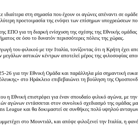
ιδιαίτερα στη σημασία που έχουν οι αγώνες απέναντι σε ομάδε
καλύτερη προετοιμασία της ενόψει των επίσημων υποχρεώσεων π
 ΕΠΟ για τη διαρκή ενίσχυση της σχέσης της Εθνικής ομάδας μ
ματος σε όσο το δυνατόν περισσότερες πόλεις της χώρας.
γωγή του φιλικού με την Ιταλία, τονίζοντας ότι η Κρήτη έχει απ
ν μεγάλων αστικών κέντρων αποτελεί μέρος της φιλοσοφίας απο
2025-26 για την Εθνική Ομάδα και παράλληλα μία σημαντική ευκ
νόλευκης» στο Ηράκλειο επιβεβαιώνει τη βούληση της Ομοσπονδί
 η Εθνική επιστρέφει για έναν σπουδαίο φιλικό αγώνα, με την Ι
κών αγώνων εντάσσεται στον συνολικό σχεδιασμό της ομάδας μα
ns League και θα δοκιμαστεί σε συνθήκες πολύ υψηλού ανταγων
υμμετέχει στο Μουντιάλ, και απόψε φιλοξενεί την Ιταλία, η φανέ