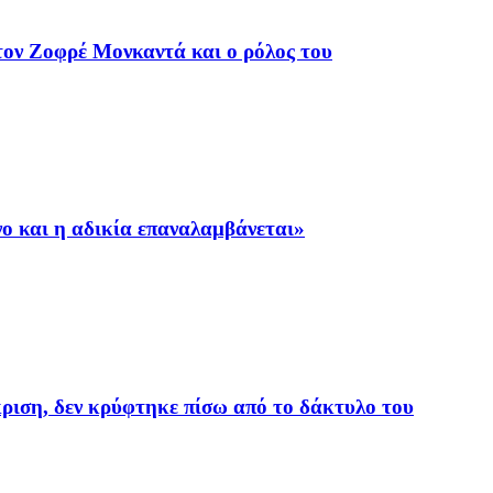
ον Ζοφρέ Μονκαντά και ο ρόλος του
ο και η αδικία επαναλαμβάνεται»
ριση, δεν κρύφτηκε πίσω από το δάκτυλο του