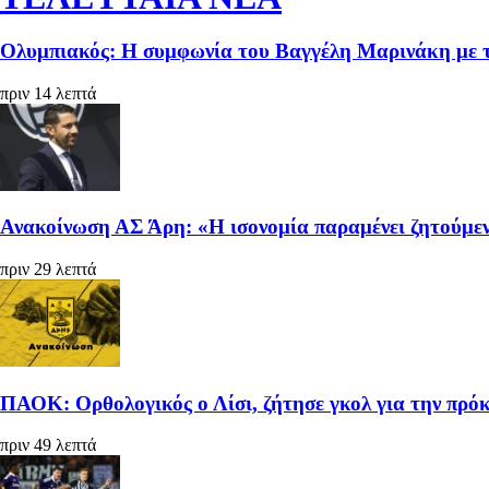
Ολυμπιακός: Η συμφωνία του Βαγγέλη Μαρινάκη με τ
πριν 14 λεπτά
Ανακοίνωση ΑΣ Άρη: «Η ισονομία παραμένει ζητούμεν
πριν 29 λεπτά
ΠΑΟΚ: Ορθολογικός ο Λίσι, ζήτησε γκολ για την πρόκ
πριν 49 λεπτά