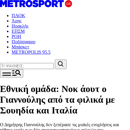
ΠΑΟΚ
Άρης
Ηρακλής
ΕΠΣΜ
ΡΟΗ
Ποδόσφαιρο
Μπάσκετ
METROPOLIS 95.5
Εθνική ομάδα: Νοκ άουτ ο
Γιαννούλης από τα φιλικά με
Σουηδία και Ιταλία
Ο Δημήτρης Γιαννούλης δεν ξεπέρασε τις μυϊκές ενοχλήσεις και
τέθηκε εκτός των δύο προγραμματισμένων φιλικών του