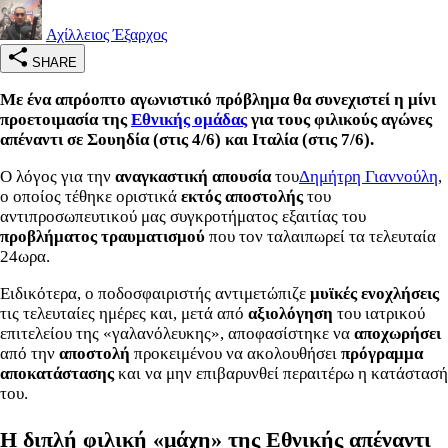
Αχίλλειος Έξαρχος
SHARE
Με ένα απρόοπτο αγωνιστικό πρόβλημα θα συνεχιστεί η μίνι
προετοιμασία της
Εθνικής ομάδας
για τους φιλικούς αγώνες
απέναντι σε Σουηδία (στις 4/6) και Ιταλία (στις 7/6).
Ο λόγος για την
αναγκαστική απουσία
του
Δημήτρη Γιαννούλη
,
ο οποίος τέθηκε οριστικά
εκτός αποστολής
του
αντιπροσωπευτικού μας συγκροτήματος εξαιτίας του
προβλήματος τραυματισμού
που τον ταλαιπωρεί τα τελευταία
24ωρα.
Ειδικότερα, ο ποδοσφαιριστής αντιμετώπιζε
μυϊκές ενοχλήσεις
τις τελευταίες ημέρες και, μετά από
αξιολόγηση
του ιατρικού
επιτελείου της «γαλανόλευκης», αποφασίστηκε να
αποχωρήσει
από την
αποστολή
προκειμένου να ακολουθήσει
πρόγραμμα
αποκατάστασης
και να μην επιβαρυνθεί περαιτέρω η κατάστασή
του.
Η διπλή φιλική «μάχη» της Εθνικής απέναντι