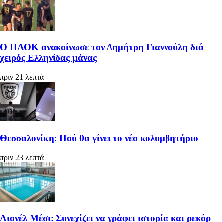
Ο ΠΑΟΚ ανακοίνωσε τον Δημήτρη Γιαννούλη διά
χειρός Ελληνίδας μάνας
πριν 21 λεπτά
Θεσσαλονίκη: Πού θα γίνει το νέο κολυμβητήριο
πριν 23 λεπτά
Λιονέλ Μέσι: Συνεχίζει να γράφει ιστορία και ρεκόρ