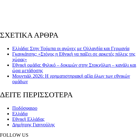
ΣΧΕΤΙΚΑ ΑΡΘΡΑ
Ελλάδα: Στην Τούμπα οι αγώνες με Ολλανδία και Γερμανία
Γκαγκάτσης: «Στόχος η Εθνική να παίξει σε αρκετές πόλεις της
χώρας»
Εθνική ομάδα: Φιλικό – δοκιμών στην Στοκχόλμη – κανάλι και
ώρα μετάδοσης
Μουντιάλ 2026: Η χρηματιστηριακή αξία όλων των εθνικών
ομάδων
ΔΕΙΤΕ ΠΕΡΙΣΣΟΤΕΡΑ
Ποδόσφαιρο
Ελλάδα
Εθνική Ελλάδας
Δημήτρης Γιαννούλης
FOLLOW US