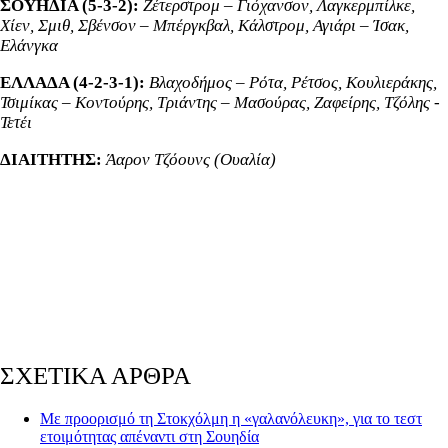
ΣΟΥΗΔΙΑ (5-3-2):
Ζέτερστρομ – Γιόχανσον, Λαγκερμπίλκε,
Χίεν, Σμιθ, Σβένσον – Μπέργκβαλ, Κάλστρομ, Αγιάρι – Ίσακ,
Ελάνγκα
ΕΛΛΑΔΑ (4-2-3-1):
Βλαχοδήμος – Ρότα, Ρέτσος, Κουλιεράκης,
Τσιμίκας – Κοντούρης, Τριάντης – Μασούρας, Ζαφείρης, Τζόλης -
Τετέι
ΔΙΑΙΤΗΤΗΣ:
Άαρον Τζόουνς (Ουαλία)
ΣΧΕΤΙΚΑ ΑΡΘΡΑ
Με προορισμό τη Στοκχόλμη η «γαλανόλευκη», για το τεστ
ετοιμότητας απέναντι στη Σουηδία