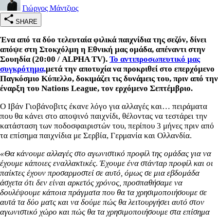
Γιώργος Μάντζιος
SHARE
Ένα από τα δύο τελευταία φιλικά παιχνίδια της σεζόν, δίνει
απόψε στη Στοκχόλμη η Εθνική μας ομάδα, απέναντι στην
Σουηδία (20:00 / ALPHA TV).
Το αντιπροσωπευτικό μας
συγκρότημα,
μετά την αποτυχία να προκριθεί στο επερχόμενο
Παγκόσμιο Κύπελλο, δοκιμάζει τις δυνάμεις του, πριν από την
έναρξη του Nations League, τον ερχόμενο Σεπτέμβριο.
Ο Ιβάν Γιοβάνοβιτς έκανε λόγο για αλλαγές και… πειράματα
που θα κάνει στο αποψινό παιχνίδι, θέλοντας να τεστάρει την
κατάσταση των ποδοσφαιριστών του, περίπου 3 μήνες πριν από
τα επίσημα παιχνίδια με Σερβία, Γερμανία και Ολλανδία.
«Θα κάνουμε αλλαγές στο αγωνιστικό προφίλ της ομάδας για να
έχουμε κάποιες εναλλακτικές. Έχουμε ένα στάνταρ προφίλ και οι
παίκτες έχουν προσαρμοστεί σε αυτό, όμως σε μια εβδομάδα
άσχετα ότι δεν είναι αρκετός χρόνος, προσπαθήσαμε να
δουλέψουμε κάποια πράγματα που θα τα χρησιμοποιήσουμε σε
αυτά τα δύο ματς και να δούμε πώς θα λειτουργήσει αυτό στον
αγωνιστικό χώρο και πώς θα τα χρησιμοποιήσουμε στα επίσημα