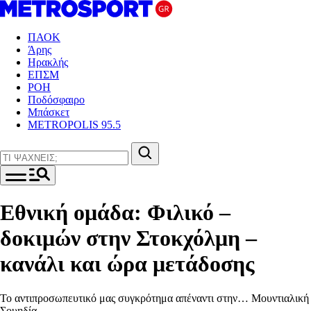
ΠΑΟΚ
Άρης
Ηρακλής
ΕΠΣΜ
ΡΟΗ
Ποδόσφαιρο
Μπάσκετ
METROPOLIS 95.5
Εθνική ομάδα: Φιλικό –
δοκιμών στην Στοκχόλμη –
κανάλι και ώρα μετάδοσης
Το αντιπροσωπευτικό μας συγκρότημα απέναντι στην… Μουντιαλική
Σουηδία