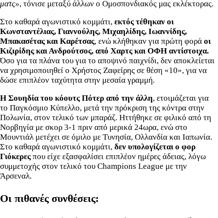
ματς»
, τόνισε μεταξύ άλλων ο Ομοσπονδιακός μας εκλέκτορας.
Στο καθαρά αγωνιστικό κομμάτι,
εκτός τέθηκαν οι
Κωνσταντέλιας, Γιαννούλης, Μιχαηλίδης, Ιωαννίδης,
Μπακασέτας και Καρέτσας
, ενώ κλήθηκαν για πρώτη φορά
οι
Κιζιρίδης και Ανδρούτσος, από Χαρτς και ΟΦΗ αντίστοιχα.
Όσο για τα πλάνα του για το αποψινό παιχνίδι, δεν αποκλείεται
να χρησιμοποιηθεί ο Χρήστος Ζαφείρης σε θέση «10», για να
δώσε επιπλέον ταχύτητα στην μεσαία γραμμή.
Η Σουηδία του κόουτς Πότερ από την άλλη
, ετοιμάζεται για
το Παγκόσμιο Κύπελλο, μετά την πρόκριση της κόντρα στην
Πολωνία, στον τελικό των μπαράζ. Ηττήθηκε σε φιλικό από τη
Νορβηγία με σκορ 3-1 πριν από μερικά 24ωρα, ενώ στο
Μουντιάλ μετέχει σε όμιλο με Τυνησία, Ολλανδία και Ιαπωνία.
Στο καθαρά αγωνιστικό κομμάτι,
δεν υπολογίζεται ο φορ
Γιόκερες
που είχε εξασφαλίσει επιπλέον ημέρες άδειας, λόγω
συμμετοχής στον τελικό του Champions League με την
Άρσεναλ.
Οι πιθανές συνθέσεις: