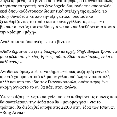
Συγκεκριμένα, στο βίντεο που αναρτήθηκε, ο Γιαννακόπουλος
πλησίασε το τραπέζι στο ξενοδοχείο διαμονής της αποστολής,
εκεί όπου καθόντουσαν διοικητικά στελέχη της ομάδας. Το
story συνοδεύτηκε από την εξής ατάκα, ουσιαστικά
ξεκαθαρίζοντας το τοπίο και προαναγγέλλοντας πως... θα
βρίσκεται εντός του σταδίου για να παρακολουθήσει από κοντά
την κρίσιμη «μάχη».
Αναλυτικά τα όσα ανέφερε στο βίντεο:
«Αυτό σημαίνει να έχεις δικηγόρο με αρχ@δ#@. Βρήκες τρόπο να
μπω μέσα στο γήπεδο; Βρήκες τρόπο. Είσαι ο καλύτερος, είσαι ο
καλύτερος!».
Αντιθέτως όμως, πρέπει να σημειωθεί πως συζήτηση έγινε σε
αρκετά χιουμοριστικό κλίμα με γέλια από όλη την αποστολή
αλλά και από τον ίδιο τον Γιαννακόπουλο, οπότε παραμένει
ακόμη άγνωστο το αν θα πάει στον αγώνα.
Υπενθυμίζουμε πως το παιχνίδι που θα καθορίσει τις ομάδες που
θα συντελέσουν την 4αδα που θα «μονομαχήσει» για το
τρόπαιο, θα διεξαχθεί απόψε στις 22:00 στην έδρα των Ισπανών,
«Roig Arena»