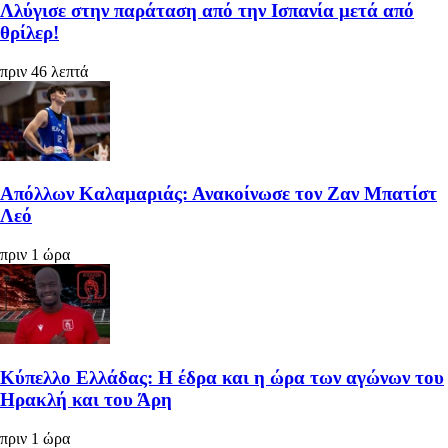
Λλύγισε στην παράταση από την Ισπανία μετά από
θρίλερ!
πριν 46 λεπτά
Απόλλων Καλαμαριάς: Ανακοίνωσε τον Ζαν Μπατίστ
Λεό
πριν 1 ώρα
Κύπελλο Ελλάδας: Η έδρα και η ώρα των αγώνων του
Ηρακλή και του Άρη
πριν 1 ώρα