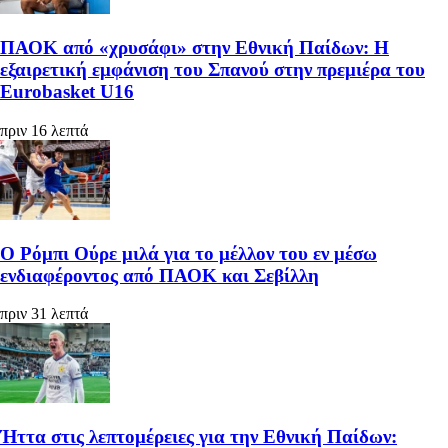
ΠΑΟΚ από «χρυσάφι» στην Εθνική Παίδων: Η
εξαιρετική εμφάνιση του Σπανού στην πρεμιέρα του
Eurobasket U16
πριν 16 λεπτά
Ο Ρόμπι Ούρε μιλά για το μέλλον του εν μέσω
ενδιαφέροντος από ΠΑΟΚ και Σεβίλλη
πριν 31 λεπτά
Ήττα στις λεπτομέρειες για την Εθνική Παίδων: