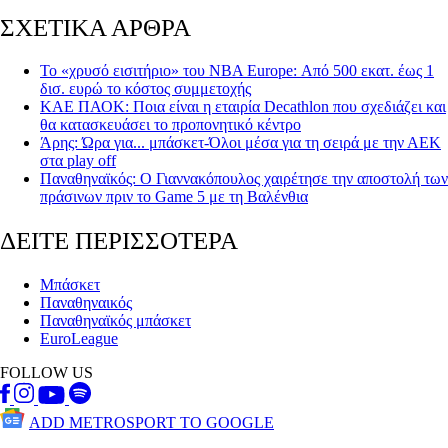
ΣΧΕΤΙΚΑ ΑΡΘΡΑ
Το «χρυσό εισιτήριο» του NBA Europe: Από 500 εκατ. έως 1
δισ. ευρώ το κόστος συμμετοχής
ΚΑΕ ΠΑΟΚ: Ποια είναι η εταιρία Decathlon που σχεδιάζει και
θα κατασκευάσει το προπονητικό κέντρο
Άρης: Ώρα για... μπάσκετ-Όλοι μέσα για τη σειρά με την ΑΕΚ
στα play off
Παναθηναϊκός: Ο Γιαννακόπουλος χαιρέτησε την αποστολή των
πράσινων πριν το Game 5 με τη Βαλένθια
ΔΕΙΤΕ ΠΕΡΙΣΣΟΤΕΡΑ
Μπάσκετ
Παναθηναικός
Παναθηναϊκός μπάσκετ
EuroLeague
FOLLOW US
ADD METROSPORT TO GOOGLE