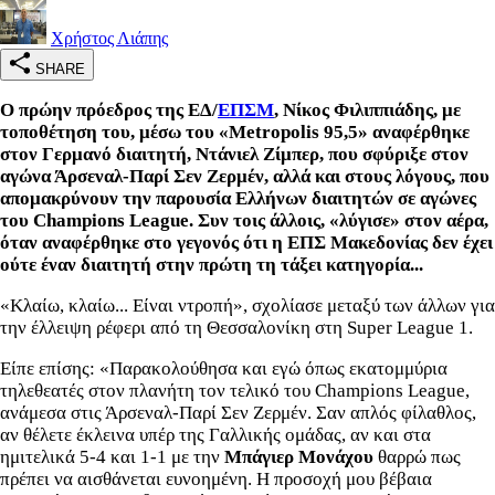
Χρήστος Λιάπης
SHARE
Ο πρώην πρόεδρος της ΕΔ/
ΕΠΣΜ
, Νίκος Φιλιππιάδης, με
τοποθέτηση του, μέσω του «Metropolis 95,5» αναφέρθηκε
στον Γερμανό διαιτητή, Ντάνιελ Ζίμπερ, που σφύριξε στον
αγώνα Άρσεναλ-Παρί Σεν Ζερμέν
, αλλά και στους λόγους, που
απομακρύνουν την παρουσία Ελλήνων διαιτητών σε αγώνες
του Champions League. Συν τοις άλλοις, «λύγισε» στον αέρα,
όταν αναφέρθηκε στο γεγονός ότι η ΕΠΣ Μακεδονίας δεν έχει
ούτε έναν διαιτητή στην πρώτη τη τάξει κατηγορία...
«Κλαίω, κλαίω... Είναι ντροπή», σχολίασε μεταξύ των άλλων για
την έλλειψη ρέφερι από τη Θεσσαλονίκη στη Super League 1.
Είπε επίσης: «Παρακολούθησα και εγώ όπως εκατομμύρια
τηλεθεατές στον πλανήτη τον τελικό του Champions League,
ανάμεσα στις Άρσεναλ-Παρί Σεν Ζερμέν. Σαν απλός φίλαθλος,
αν θέλετε έκλεινα υπέρ της Γαλλικής ομάδας, αν και στα
ημιτελικά 5-4 και 1-1 με την
Μπάγιερ Μονάχου
θαρρώ πως
πρέπει να αισθάνεται ευνοημένη. Η προσοχή μου βέβαια