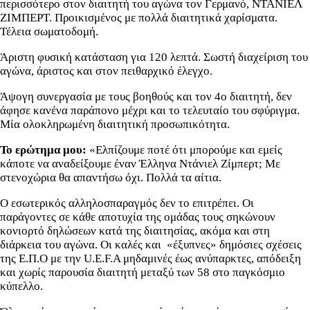
περισσότερο στον διαιτητή του αγώνα τον Γερμανό, ΝΤΑΝΙΕΛ
ΖΙΜΠΕΡΤ. Προικισμένος με πολλά διαιτητικά χαρίσματα.
Τέλεια σωματοδομή.
Άριστη φυσική κατάσταση για 120 λεπτά. Σωστή διαχείριση του
αγώνα, άριστος και στον πειθαρχικό έλεγχο.
Άψογη συνεργασία με τους βοηθούς και τον 4ο διαιτητή, δεν
άφησε κανένα παράπονο μέχρι και το τελευταίο του σφύριγμα.
Μία ολοκληρωμένη διαιτητική προσωπικότητα.
Το ερώτημα μου:
«Ελπίζουμε ποτέ ότι μπορούμε και εμείς
κάποτε να αναδείξουμε έναν Έλληνα Ντάνιελ Ζίμπερτ; Με
στενοχώρια θα απαντήσω όχι. Πολλά τα αίτια.
Ο εσωτερικός αλληλοσπαραγμός δεν το επιτρέπει. Οι
παράγοντες σε κάθε αποτυχία της ομάδας τους σηκώνουν
κονιορτό δηλώσεων κατά της διαιτησίας, ακόμα και στη
διάρκεια του αγώνα. Οι καλές και «έξυπνες» δημόσιες σχέσεις
της Ε.Π.Ο με την U.E.F.A μηδαμινές έως ανύπαρκτες, απόδειξη
και χωρίς παρουσία διαιτητή μεταξύ των 58 στο παγκόσμιο
κύπελλο.