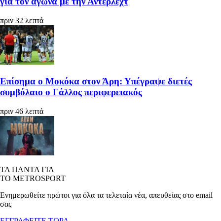
για τον αγώνα με την Άντερλεχτ
πριν 32 λεπτά
Επίσημα ο Μοκόκα στον Άρη: Υπέγραψε διετές
συμβόλαιο ο Γάλλος περιφερειακός
πριν 46 λεπτά
ΤΑ ΠΑΝΤΑ ΓΙΑ
ΤΟ METROSPORT
Ενημερωθείτε πρώτοι για όλα τα τελεταία νέα, απευθείας στο email
σας
ΕΓΓΡΑΦΕΙΤΕ ΤΩΡΑ