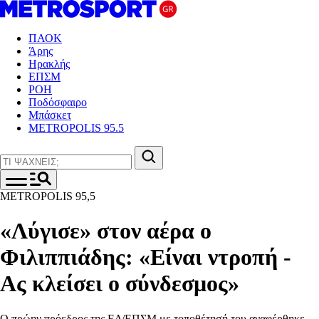
ΠΑΟΚ
Άρης
Ηρακλής
ΕΠΣΜ
ΡΟΗ
Ποδόσφαιρο
Μπάσκετ
METROPOLIS 95.5
METROPOLIS 95,5
«Λύγισε» στον αέρα ο
Φιλιππιάδης: «Είναι ντροπή -
Ας κλείσει ο σύνδεσμος»
Ο πρώην πρόεδρος της ΕΔ/ΕΠΣΜ με τοποθέτησή του αναφέρθηκε