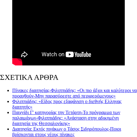
ΣΧΕΤΙΚΑ ΑΡΘΡΑ
Πίνακες διαιτησίας-Φιλιππιάδης: «Οι πιο άξιοι και καλύτεροι να
προαχθούν-Μην παρασύρεστε από περιφερόμενους»
Φιλιππιάδης: «Είδος προς εξαφάνιση ο διεθνής Ελληνας
διαιτητής»
Παιχνίδι Γ' κατηγορίας την Τετάρτη-Το πρόγραμμα των
παλαιμάχων-Φιλιππιάδης: «Ανάσταση στην αδικημένη
διαιτησία της Θεσσαλονίκης»
Διαιτησία: Εκτός πινάκων ο Τάσος Σιδηρόπουλος-Ποιοι
βρίσκονται στους νέους πίνακες