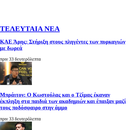
ΤΕΛΕΥΤΑΙΑ ΝΕΑ
ΚΑΕ Άρης: Στήριξη στους πληγέντες των πυρκαγιών
με δωρεά
πριν 33 δευτερόλεπτα
Μπράιτον: Ο Κωστούλας και ο Τζίμας έκαναν
έκπληξη στα παιδιά των ακαδημιών και έπαιξαν μαζί
τους ποδόσφαιρο στην άμμο
πριν 33 δευτερόλεπτα