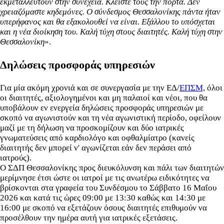
εκμεταλλευτούν στην συνέχεια. Κλείστε τους την πόρτα. Δεν
χρειαζόμαστε κηδεμόνες. Ο σύνδεσμος Θεσσαλονίκης πάντα ήταν
υπερήφανος και θα εξακολουθεί να είναι. Εξάλλου το υπόσχεται
και η νέα διοίκηση του. Καλή τύχη στους διαιτητές. Καλή τύχη στην
Θεσσαλονίκη
».
Δηλώσεις προσφοράς υπηρεσιών
Για μία ακόμη χρονιά και σε συνεργασία με την ΕΔ/
ΕΠΣΜ,
όλοι
οι διαιτητές, αξιολογημένοι και μη παλαιοί και νέοι, που θα
υποβάλουν εν ενεργεία δηλώσεις προσφοράς υπηρεσιών με
σκοπό να αγωνιστούν και τη νέα αγωνιστική περίοδο, οφείλουν
μαζί με τη δήλωση να προσκομίζουν και δύο ιατρικές
γνωματεύσεις από καρδιολόγο και οφθαλμίατρο (κανείς
διαιτητής δεν μπορεί ν' αγωνίζεται εάν δεν περάσει από
ιατρούς).
Ο ΣΔΠ Θεσσαλονίκης προς διευκόλυνση και πάλι των διαιτητών
μερίμνησε έτσι ώστε οι ιατροί με τις ανωτέρω ειδικότητες να
βρίσκονται στα γραφεία του Συνδέσμου το Σάββατο 16 Μαΐου
2026 και κατά τις ώρες 09:00 με 13:30 καθώς και 14:30 με
16:00 με σκοπό να εξετάζουν όσους διαιτητές επιθυμούν να
προσέλθουν την ημέρα αυτή για ιατρικές εξετάσεις.