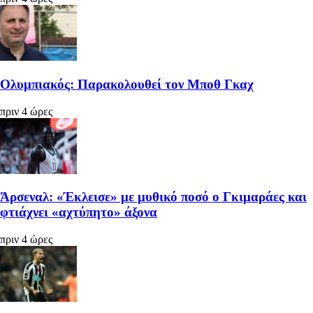
Ολυμπιακός: Παρακολουθεί τον Μποθ Γκαχ
πριν 4 ώρες
Άρσεναλ: «Έκλεισε» με μυθικό ποσό ο Γκιμαράες και
φτιάχνει «αχτύπητο» άξονα
πριν 4 ώρες