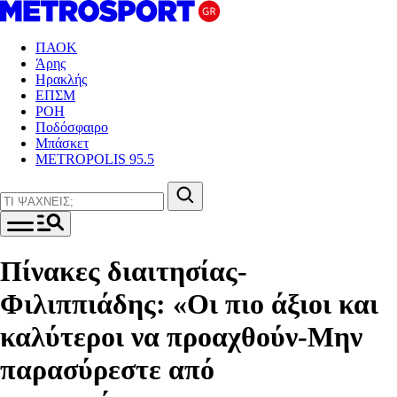
ΠΑΟΚ
Άρης
Ηρακλής
ΕΠΣΜ
ΡΟΗ
Ποδόσφαιρο
Μπάσκετ
METROPOLIS 95.5
Πίνακες διαιτησίας-
Φιλιππιάδης: «Οι πιο άξιοι και
καλύτεροι να προαχθούν-Μην
παρασύρεστε από