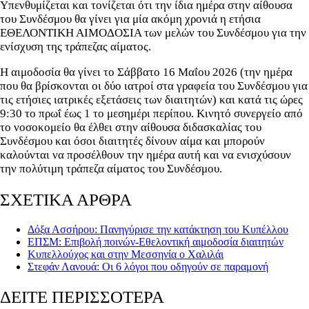
Υπενθυμίζεται και τονίζεται ότι την ίδια ημέρα στην αίθουσα
του Συνδέσμου θα γίνει για μία ακόμη χρονιά η ετήσια
ΕΘΕΛΟΝΤΙΚΗ ΑΙΜΟΔΟΣΙΑ των μελών του Συνδέσμου για την
ενίσχυση της τράπεζας αίματος.
Η αιμοδοσία θα γίνει το Σάββατο 16 Μαΐου 2026 (την ημέρα
που θα βρίσκονται οι δύο ιατροί στα γραφεία του Συνδέσμου για
τις ετήσιες ιατρικές εξετάσεις των διαιτητών) και κατά τις ώρες
9:30 το πρωΐ έως 1 το μεσημέρι περίπου. Κινητό συνεργείο από
το νοσοκομείο θα έλθει στην αίθουσα διδασκαλίας του
Συνδέσμου και όσοι διαιτητές δίνουν αίμα και μπορούν
καλούνται να προσέλθουν την ημέρα αυτή και να ενισχύσουν
την πολύτιμη τράπεζα αίματος του Συνδέσμου.
ΣΧΕΤΙΚΑ ΑΡΘΡΑ
Δόξα Ασσήρου: Πανηγύρισε την κατάκτηση του Κυπέλλου
EΠΣΜ: Επιβολή ποινών-Εθελοντική αιμοδοσία διαιτητών
Κυπελλούχος και στην Μεσσηνία ο Χαλιλάι
Στεφάν Λανουά: Οι 6 λόγοι που οδηγούν σε παραμονή
ΔΕΙΤΕ ΠΕΡΙΣΣΟΤΕΡΑ