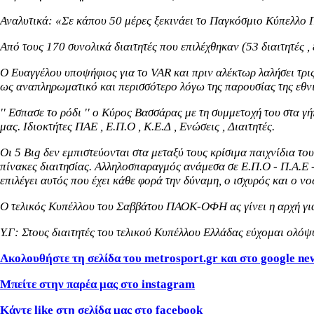
Αναλυτικά: «Σε κάπου 50 μέρες ξεκινάει το Παγκόσμιο Κύπελλο
Από τους 170 συνολικά διαιτητές που επιλέχθηκαν (53 διαιτητές ,
Ο Ευαγγέλου υποψήφιος για το VAR και πριν αλέκτωρ λαλήσει τρι
ως αναπληρωματικό και περισσότερο λόγω της παρουσίας της εθνι
'' Εσπασε το ρόδι '' ο Κύρος Βασσάρας με τη συμμετοχή του στα 
μας. Ιδιοκτήτες ΠΑΕ , Ε.Π.Ο , Κ.Ε.Δ , Ενώσεις , Διαιτητές.
Οι 5 Βιg δεν εμπιστεύονται στα μεταξύ τους κρίσιμα παιχνίδια το
πίνακες διαιτησίας. Αλληλοσπαραγμός ανάμεσα σε Ε.Π.Ο - Π.Α.Ε -
επιλέγει αυτός που έχει κάθε φορά την δύναμη, ο ισχυρός και ο ν
Ο τελικός Κυπέλλου του Σαββάτου ΠΑΟΚ-ΟΦΗ ας γίνει η αρχή για 
Υ.Γ: Στους διαιτητές του τελικού Κυπέλλου Ελλάδας εύχομαι ολόψ
Ακολουθήστε τη σελίδα του metrosport.gr και στο google ne
Μπείτε στην παρέα μας στο instagram
Κάντε like στη σελίδα μας στο facebook