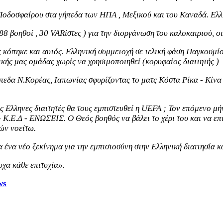
 Ποδοσφαίρου στα γήπεδα των ΗΠΑ , Μεξικού και του Καναδά. Ελ
 88 βοηθοί , 30 VARίστες ) για την διοργάνωση του καλοκαιριού, ο
ς κόπηκε και αυτός. Ελληνική συμμετοχή σε τελική φάση Παγκοσμ
κής μας ομάδας χωρίς να χρησιμοποιηθεί (κορυφαίος διαιτητής )
γήπεδα Ν.Κορέας, Ιαπωνίας σφυρίζοντας το ματς Κόστα Ρίκα - Κίνα
υς Ελληνες διαιτητές θα τους εμπιστευθεί η UEFA ; Τον επόμενο μ
 Κ.Ε.Δ - ΕΝΩΣΕΙΣ. Ο Θεός βοηθός να βάλει το χέρι του και να επι
οών νοείτω.
ένα νέο ξεκίνημα για την εμπιστοσύνη στην Ελληνική διαιτησία 
υχα κάθε επιτυχία».
ws