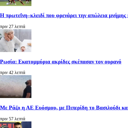
Η πρωτεΐνη–κλειδί που φρενάρει την απώλεια μνήμης 
πριν 27 λεπτά
Ρωσία: Εκατομμύρια ακρίδες σκέπασαν τον ουρανό
πριν 42 λεπτά
Με Ράζο η ΑΕ Ευόσμου, με Πιπερίδη το Βασιλούδι κ
πριν 57 λεπτά