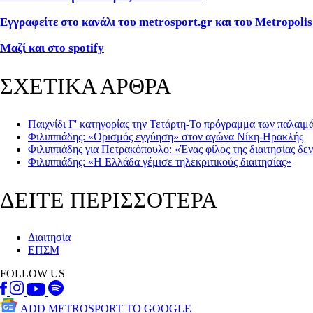
Εγγραφείτε στο κανάλι του metrosport.gr και του Metropolis
Μαζί και στο spotify
ΣΧΕΤΙΚΑ ΑΡΘΡΑ
Παιχνίδι Γ' κατηγορίας την Τετάρτη-Το πρόγραμμα των παλαιμ
Φιλιππιάδης: «Ορισμός εγγύηση» στον αγώνα Νίκη-Ηρακλής
Φιλιππιάδης για Πετρακόπουλο: «Ένας φίλος της διαιτησίας δεν
Φιλιππιάδης: «Η Ελλάδα γέμισε τηλεκριτικούς διαιτησίας»
ΔΕΙΤΕ ΠΕΡΙΣΣΟΤΕΡΑ
Διαιτησία
ΕΠΣΜ
FOLLOW US
ADD METROSPORT TO GOOGLE