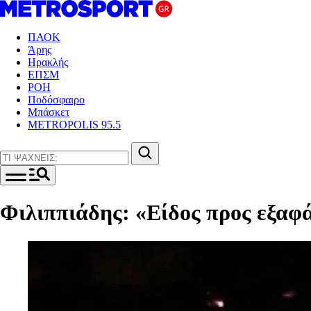
ΠΑΟΚ
Άρης
Ηρακλής
ΕΠΣΜ
ΡΟΗ
Ποδόσφαιρο
Μπάσκετ
METROPOLIS 95.5
Φιλιππιάδης: «Είδος προς εξαφά