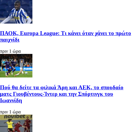
ΠΑΟΚ, Europa League: Τι κάνει όταν χάνει το πρώτο
παιχνίδι
πριν 1 ώρα
Πού θα δείτε τα φιλικά Άρη και ΑΕΚ, το σπουδαίο
ματς Γιουβέντους-Ίντερ και την Σπόρτινγκ του
Ιωαννίδη
πριν 1 ώρα