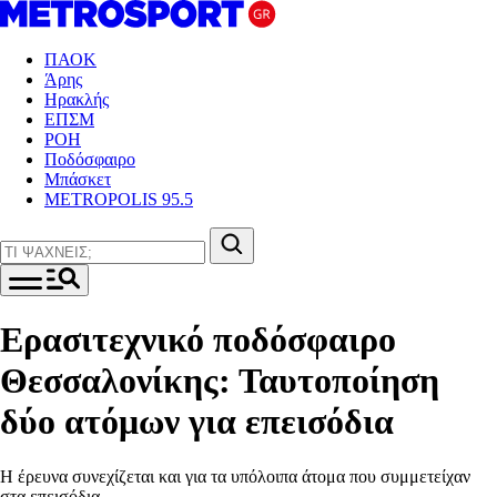
ΠΑΟΚ
Άρης
Ηρακλής
ΕΠΣΜ
ΡΟΗ
Ποδόσφαιρο
Μπάσκετ
METROPOLIS 95.5
Ερασιτεχνικό ποδόσφαιρο
Θεσσαλονίκης: Ταυτοποίηση
δύο ατόμων για επεισόδια
Η έρευνα συνεχίζεται και για τα υπόλοιπα άτομα που συμμετείχαν
στα επεισόδια