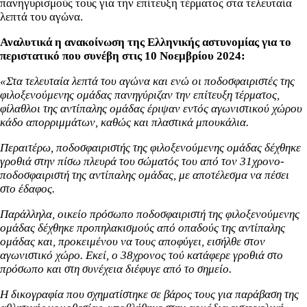
πανηγυρισμούς τους για την επίτευξη τέρματος στα τελευταία
λεπτά του αγώνα.
Αναλυτικά η ανακοίνωση της Ελληνικής αστυνομίας για το
περιστατικό που συνέβη στις 10 Νοεμβρίου 2024:
«Στα τελευταία λεπτά του αγώνα και ενώ οι ποδοσφαιριστές της
φιλοξενούμενης ομάδας πανηγύριζαν την επίτευξη τέρματος,
φίλαθλοι της αντίπαλης ομάδας έριψαν εντός αγωνιστικού χώρου
κάδο απορριμμάτων, καθώς και πλαστικά μπουκάλια.
Περαιτέρω, ποδοσφαιριστής της φιλοξενούμενης ομάδας δέχθηκε
γροθιά στην πίσω πλευρά του σώματός του από τον 31χρονο-
ποδοσφαιριστή της αντίπαλης ομάδας, με αποτέλεσμα να πέσει
στο έδαφος.
Παράλληλα, οικείο πρόσωπο ποδοσφαιριστή της φιλοξενούμενης
ομάδας δέχθηκε προπηλακισμούς από οπαδούς της αντίπαλης
ομάδας και, προκειμένου να τους αποφύγει, εισήλθε στον
αγωνιστικό χώρο. Εκεί, ο 38χρονος τού κατάφερε γροθιά στο
πρόσωπο και στη συνέχεια διέφυγε από το σημείο.
Η δικογραφία που σχηματίστηκε σε βάρος τους για παράβαση της