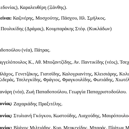
δονίας), Καραλευθέρη (Ξάνθης).
είναι:
Καζινέρης, Μοσχούτης, Πάσχου, Ηλ. Σμήλκος.
 Πουλικίδης (Δράμας), Κουμπαράκης Στέφ. (Κυκλάδων)
δοπούλου (νέα), Πάτρας.
Αγγελόπουλος Κ., Αθ. Μποζαντζίδης, Αν. Παντικίδης (νέος), Τσε
Βλάχος, Γενετζάκης, Γιατσίδης, Καλογριανίτης, Κλεισιάρης, Κολ
Σιδεράς, Τσελεγκίδης, Φράγιος, Φραγκουλίδης, Φωτιάδης, Χιωτέ
ανάρη (νέα), Ζωή Παπαδοπούλου, Γεωργία Παπαχριστοδούλου.
ονίας:
Ζαχαριάδης Πραξιτέλης.
ονίας:
Στυλιανή Γκόγκου, Κωστούδης, Λιαχούδης, Μαυρόπουλος 
ονίας:
Βλάχος Μιλτιάδης, Κυρ. Μερκενίδης, Μπαράς, Πλάτων Μ