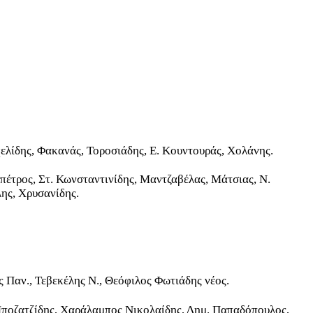
χελίδης, Φακανάς, Τοροσιάδης, Ε. Κουντουράς, Χολάνης.
ιπέτρος, Στ. Κωνσταντινίδης, Μαντζαβέλας, Μάτσιας, Ν.
λης, Χρυσανίδης.
Παν., Τεβεκέλης Ν., Θεόφιλος Φωτιάδης νέος.
ποζατζίδης, Χαράλαμπος Νικολαίδης, Δημ. Παπαδόπουλος,