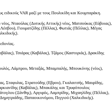
ς ειδικούς VAR μαζί με τους Πουλικίδη και Κουμπαράκη.
 νέος, Νταούλας (Δυτικής Αττικής) νέος, Ματσούκας (Εύβοιας),
(Λέσβου), Γιουματζίδης (Πέλλας), Φωτιάς (Πέλλας), Μέγας
λκιδικής).
εδονίας.
βάλας), Τσιάρας (Καβάλας), Τζάμος (Καστοριάς), Δρακίδης
 Κουλός, Λάμπρου, Μεταξάς, Μπαμπαλής, Μπουκόνης (νέος),
ς, Σταφυλας, Στρατούδης (Εβρου), Γκαλαιτσής, Μαυρίδης,
Μαρκιανίδης (Καβάλας), Μπακάλης και Τρυφόπουλος
άτογλου (Ξάνθης), Αργυρός, Λαμπρίδης, Μιχαηλίδης (Πέλλας),
 Δημητριάδης, Παπαοικονόμου, Πιγγιού (Χαλκιδικής).