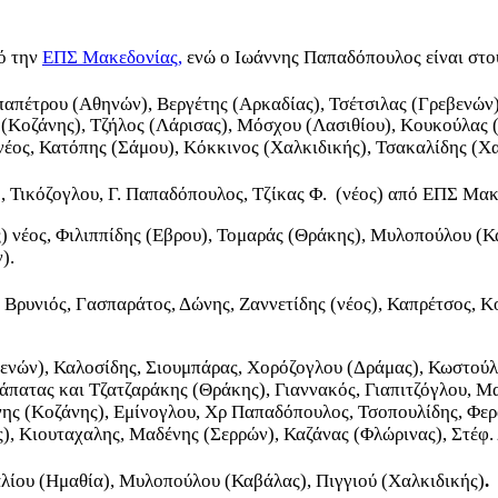
πό την
ΕΠΣ Μακεδονίας,
ενώ ο Ιωάννης Παπαδόπουλος είναι στου
απέτρου (Αθηνών), Βεργέτης (Αρκαδίας), Τσέτσιλας (Γρεβενών)
 (Κοζάνης), Τζήλος (Λάρισας), Μόσχου (Λασιθίου), Κουκούλας 
νέος, Κατόπης (Σάμου), Κόκκινος (Χαλκιδικής), Τσακαλίδης (Χα
, Τικόζογλου, Γ. Παπαδόπουλος, Τζίκας Φ. (νέος) από ΕΠΣ Μακ
) νέος, Φιλιππίδης (Εβρου), Τομαράς (Θράκης), Μυλοπούλου (Κα
).
, Βρυνιός, Γασπαράτος, Δώνης, Ζαννετίδης (νέος), Καπρέτσος,
νών), Καλοσίδης, Σιουμπάρας, Χορόζογλου (Δράμας), Κωστούλα
άπατας και Τζατζαράκης (Θράκης), Γιαννακός, Γιαπιτζόγλου, 
νης (Κοζάνης), Εμίνογλου, Χρ Παπαδόπουλος, Τσοπουλίδης, Φερ
ς), Κιουταχαλης, Μαδένης (Σερρών), Καζάνας (Φλώρινας), Στέφ.
λίου (Ημαθία), Μυλοπούλου (Καβάλας), Πιγγιού (Χαλκιδικής)
.