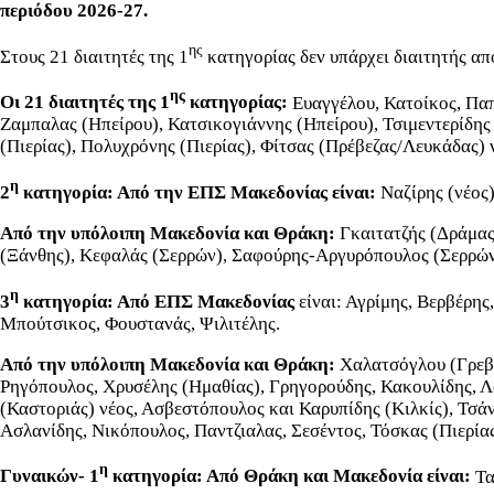
περιόδου 2026-27.
ης
Στους 21 διαιτητές της 1
κατηγορίας δεν υπάρχει διαιτητής α
ης
Οι 21 διαιτητές της 1
κατηγορίας:
Ευαγγέλου, Κατοίκος, Παπ
Ζαμπαλας (Ηπείρου), Κατσικογιάννης (Ηπείρου), Τσιμεντερίδης
(Πιερίας), Πολυχρόνης (Πιερίας), Φίτσας (Πρέβεζας/Λευκάδας) 
η
2
κατηγορία: Από την ΕΠΣ Μακεδονίας είναι:
Ναζίρης (νέος)
Από την υπόλοιπη Μακεδονία και Θράκη:
Γκαιτατζής (Δράμας
(Ξάνθης), Κεφαλάς (Σερρών), Σαφούρης-Αργυρόπουλος (Σερρών
η
3
κατηγορία: Από ΕΠΣ Μακεδονίας
είναι: Αγρίμης, Βερβέρης
Μπούτσικος, Φουστανάς, Ψιλιτέλης.
Από την υπόλοιπη Μακεδονία και Θράκη:
Χαλατσόγλου (Γρεβε
Ρηγόπουλος, Χρυσέλης (Ημαθίας), Γρηγορούδης, Κακουλίδης, Λ
(Καστοριάς) νέος, Ασβεστόπουλος και Καρυπίδης (Κιλκίς), Τσά
Ασλανίδης, Νικόπουλος, Παντζιαλας, Σεσέντος, Τόσκας (Πιερία
η
Γυναικών- 1
κατηγορία: Από Θράκη και Μακεδονία είναι:
Τα