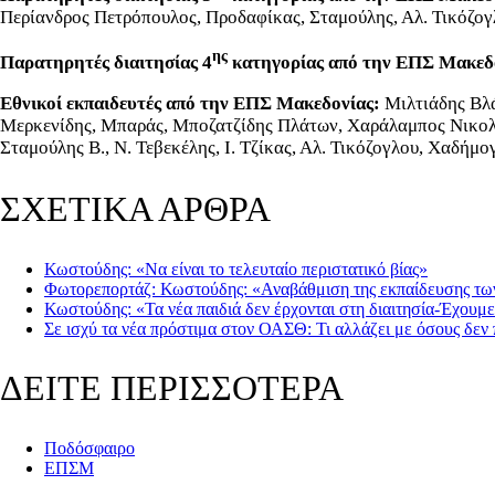
Περίανδρος Πετρόπουλος, Προδαφίκας, Σταμούλης, Αλ. Τικόζογ
ης
Παρατηρητές διαιτησίας 4
κατηγορίας από την ΕΠΣ Μακεδ
Εθνικοί εκπαιδευτές από την ΕΠΣ Μακεδονίας:
Μιλτιάδης Βλά
Μερκενίδης, Μπαράς, Μποζατζίδης Πλάτων, Χαράλαμπος Νικολα
Σταμούλης Β., Ν. Τεβεκέλης, Ι. Τζίκας, Αλ. Τικόζογλου, Χαδήμο
ΣΧΕΤΙΚΑ ΑΡΘΡΑ
Κωστούδης: «Να είναι το τελευταίο περιστατικό βίας»
Φωτορεπορτάζ: Κωστούδης: «Αναβάθμιση της εκπαίδευσης των
Κωστούδης: «Τα νέα παιδιά δεν έρχονται στη διαιτησία-Έχου
Σε ισχύ τα νέα πρόστιμα στον ΟΑΣΘ: Τι αλλάζει με όσους δεν
ΔΕΙΤΕ ΠΕΡΙΣΣΟΤΕΡΑ
Ποδόσφαιρο
ΕΠΣΜ