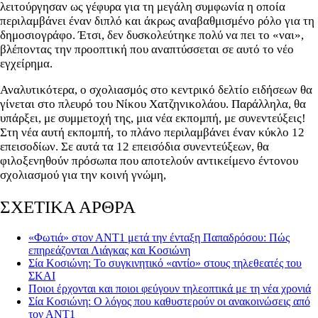
λειτούργησαν ως γέφυρα για τη μεγάλη συμφωνία η οποία
περιλαμβάνει έναν διπλό και άκρως αναβαθμισμένο ρόλο για τη
δημοσιογράφο. Έτσι, δεν δυσκολεύτηκε πολύ να πει το «ναι»,
βλέποντας την προοπτική που αναπτύσσεται σε αυτό το νέο
εγχείρημα.
Αναλυτικότερα, ο σχολιασμός στο κεντρικό δελτίο ειδήσεων θα
γίνεται στο πλευρό του Νίκου Χατζηνικολάου. Παράλληλα, θα
υπάρξει, με συμμετοχή της, μια νέα εκπομπή, με συνεντεύξεις!
Στη νέα αυτή εκπομπή, το πλάνο περιλαμβάνει έναν κύκλο 12
επεισοδίων. Σε αυτά τα 12 επεισόδια συνεντεύξεων, θα
φιλοξενηθούν πρόσωπα που αποτελούν αντικείμενο έντονου
σχολιασμού για την κοινή γνώμη,
ΣΧΕΤΙΚΑ ΑΡΘΡΑ
«Φωτιά» στον ΑΝΤ1 μετά την ένταξη Παπαδρόσου: Πώς
επηρεάζονται Λιάγκας και Κοσιώνη
Σία Κοσιώνη: Το συγκινητικό «αντίο» στους τηλεθεατές του
ΣΚΑΙ
Ποιοι έρχονται και ποιοι φεύγουν τηλεοπτικά με τη νέα χρονιά
Σία Κοσιώνη: Ο λόγος που καθυστερούν οι ανακοινώσεις από
τον ΑΝΤ1