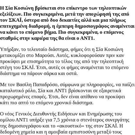
Η Σία Κοσιώνη βρίσκεται στο επίκεντρο των τηλεοπτικών
εξελίξεων. Πιο συγκεκριμένα, μετά την αποχώρησή της από
τον ΣΚΑΪ, ύστερα από δυο δεκαετίες αλλά και μια πλήρως
επιτυχημένη διαδρομή, η έμπειρη δημοσιογράφος αναμένεται
να κάνει το επόμενο βήμα. Πιο συγκεκριμένα, ο επόμενος
σταθμός στην καριέρα της θα είναι ο ΑΝΤ1.
Υπήρξαν, το τελευταίο διάστημα, φήμες ότι η Σία Κοσιώνη
μετακομίζει στο Μαρούσι. Αυτές, κυκλοφορούσαν πριν καν
προκύψει με επισημότητα το τέλος της από την τηλεοπτική
στέγη του ΣΚΑΪ. Έτσι, αυτές οι φήμες αναμένεται το επόμενο
διάστημα να πάρουν σάρκα και οστά.
Με τον Βασίλη Παπαδρόσο, σύμφωνα με πληροφορίες, να παίζει
καταλυτικό ρόλο, Σία και ΑΝΤ1 βρίσκονται σε εξαιρετικά
προχωρημένες επαφές. Έτσι, δεν είναι απίθανο να προκύψει
κάτι πιο απτό το επόμενο χρονικό διάστημα.
Ο νέος Γενικός Διευθυντής Ειδήσεων και Ενημέρωσης του
ομίλου ΑΝΤ1 υπήρξε για 7,5 χρόνια ο στενότερος συνεργάτης
της δημοσιογράφου και το «ακουστικό» της στον ΣΚΑΪ. Η
δεδομένη χημεία και η αμοιβαία εμπιστοσύνη μεταξύ τους