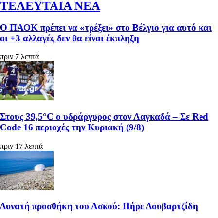
ΤΕΛΕΥΤΑΙΑ ΝΕΑ
Ο ΠΑΟΚ πρέπει να «τρέξει» στο Βέλγιο για αυτό και
οι +3 αλλαγές δεν θα είναι έκπληξη
πριν 7 λεπτά
Στους 39,5°C ο υδράργυρος στον Λαγκαδά – Σε Red
Code 16 περιοχές την Κυριακή (9/8)
πριν 17 λεπτά
Δυνατή προσθήκη του Ασκού: Πήρε Δουβαρτζίδη