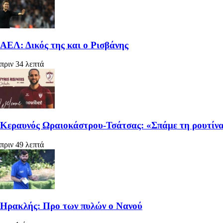
ΑΕΛ: Δικός της και ο Ρισβάνης
πριν 34 λεπτά
Κεραυνός Ωραιοκάστρου-Τσάτσας: «Σπάμε τη ρουτίνα
πριν 49 λεπτά
Ηρακλής: Προ των πυλών ο Νανού