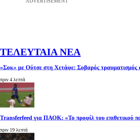
ΤΕΛΕΥΤΑΙΑ ΝΕΑ
«Σοκ» με Ούτσε στη Χετάφε: Σοβαρός τραυματισμός σ
πριν 4 λεπτά
Transferfeed για ΠΑΟΚ: «Το προφίλ του επιθετικού πο
πριν 19 λεπτά