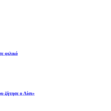
ε φιλικό
υ ζήτησε ο Λίσι»