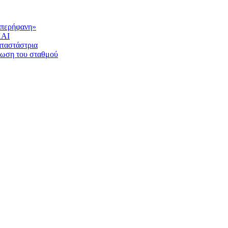
υπερήφανη»
ΚΑΙ
αταστάστρια
νωση του σταθμού