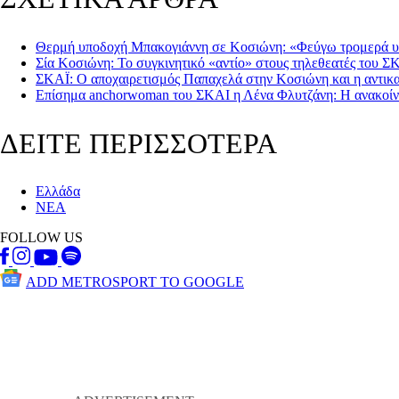
Θερμή υποδοχή Μπακογιάννη σε Κοσιώνη: «Φεύγω τρομερά 
Σία Κοσιώνη: Το συγκινητικό «αντίο» στους τηλεθεατές του Σ
ΣΚΑΪ: Ο αποχαιρετισμός Παπαχελά στην Κοσιώνη και η αντικ
Επίσημα anchorwoman του ΣΚΑΙ η Λένα Φλυτζάνη: Η ανακοί
ΔΕΙΤΕ ΠΕΡΙΣΣΟΤΕΡΑ
Ελλάδα
ΝΕΑ
FOLLOW US
ADD METROSPORT TO GOOGLE