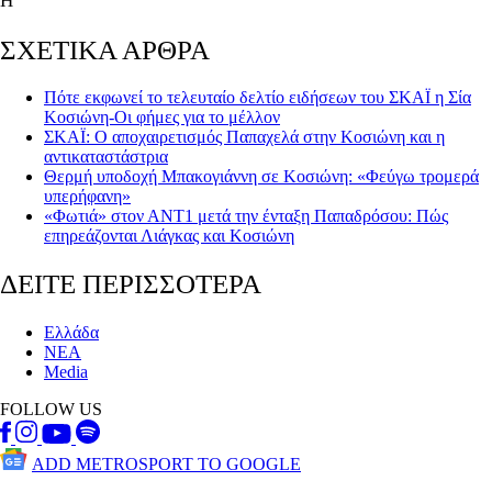
Η
ΣΧΕΤΙΚΑ ΑΡΘΡΑ
Πότε εκφωνεί το τελευταίο δελτίο ειδήσεων του ΣΚΑΪ η Σία
Κοσιώνη-Οι φήμες για το μέλλον
ΣΚΑΪ: Ο αποχαιρετισμός Παπαχελά στην Κοσιώνη και η
αντικαταστάστρια
Θερμή υποδοχή Μπακογιάννη σε Κοσιώνη: «Φεύγω τρομερά
υπερήφανη»
«Φωτιά» στον ΑΝΤ1 μετά την ένταξη Παπαδρόσου: Πώς
επηρεάζονται Λιάγκας και Κοσιώνη
ΔΕΙΤΕ ΠΕΡΙΣΣΟΤΕΡΑ
Ελλάδα
ΝΕΑ
Media
FOLLOW US
ADD METROSPORT TO GOOGLE