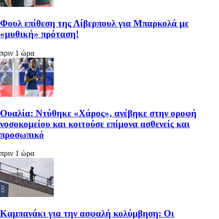
Φουλ επίθεση της Λίβερπουλ για Μπαρκολά με
«μυθική» πρόταση!
πριν 1 ώρα
Ουαλία: Ντύθηκε «Χάρος», ανέβηκε στην οροφή
νοσοκομείου και κοιτούσε επίμονα ασθενείς και
προσωπικό
πριν 1 ώρα
Καμπανάκι για την ασφαλή κολύμβηση: Οι