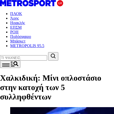
ΠΑΟΚ
Άρης
Ηρακλής
ΕΠΣΜ
ΡΟΗ
Ποδόσφαιρο
Μπάσκετ
METROPOLIS 95.5
Χαλκιδική: Μίνι οπλοστάσιο
στην κατοχή των 5
συλληφθέντων