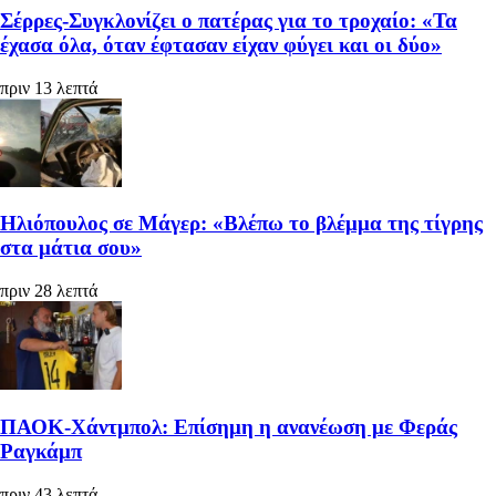
Σέρρες-Συγκλονίζει ο πατέρας για το τροχαίο: «Τα
έχασα όλα, όταν έφτασαν είχαν φύγει και οι δύο»
πριν 13 λεπτά
Ηλιόπουλος σε Μάγερ: «Βλέπω το βλέμμα της τίγρης
στα μάτια σου»
πριν 28 λεπτά
ΠΑΟΚ-Χάντμπολ: Επίσημη η ανανέωση με Φεράς
Ραγκάμπ
πριν 43 λεπτά