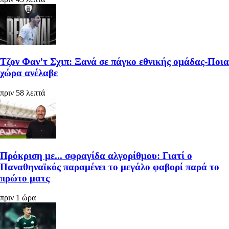
Τζον Φαν’τ Σχιπ: Ξανά σε πάγκο εθνικής ομάδας-Ποια
χώρα ανέλαβε
πριν 58 λεπτά
Πρόκριση με... σφραγίδα αλγορίθμου: Γιατί ο
Παναθηναϊκός παραμένει το μεγάλο φαβορί παρά το
πρώτο ματς
πριν 1 ώρα