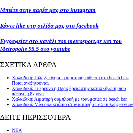
Μπείτε στην παρέα μας στο instagram
Κάντε like στη σελίδα μας στο facebook
Εγγραφείτε στο κανάλι του metrosport.gr και του
Metropolis 95.5 στο youtube
ΣΧΕΤΙΚΑ ΑΡΘΡΑ
Χαλκιδική: Πώς ξεκίνησε η αιματηρή επίθεση στο beach bar-
Ποιοι αναζητούνται
Χαλκιδική: Τι ερευνά η Περιφέρεια στην κατασκήνωση που
πέθανε η 8χρονη
Χαλκιδική: Αιματηρή συμπλοκή με τραυματίες σε beach bar
Χαλκιδική: Μίνι οπλοστάσιο στην κατοχή των 5 συλληφθέντων
ΔΕΙΤΕ ΠΕΡΙΣΣΟΤΕΡΑ
ΝΕΑ