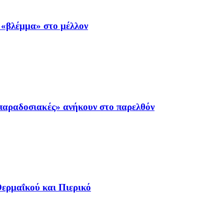
 «βλέμμα» στο μέλλον
«παραδοσιακές» ανήκουν στο παρελθόν
ερμαΐκού και Πιερικό