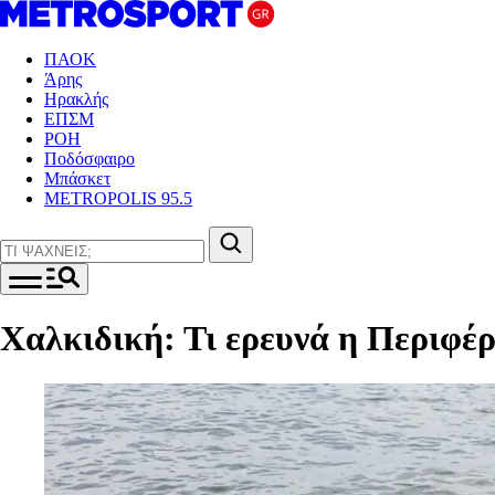
ΠΑΟΚ
Άρης
Ηρακλής
ΕΠΣΜ
ΡΟΗ
Ποδόσφαιρο
Μπάσκετ
METROPOLIS 95.5
Χαλκιδική: Τι ερευνά η Περιφέ