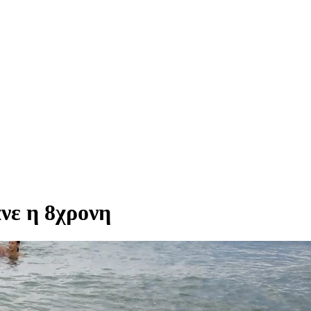
νε η 8χρονη