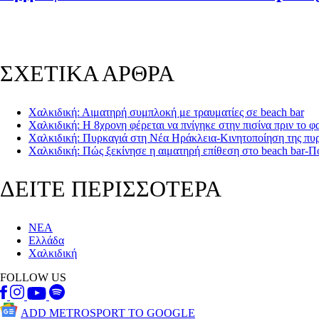
ΣΧΕΤΙΚΑ ΑΡΘΡΑ
Χαλκιδική: Αιματηρή συμπλοκή με τραυματίες σε beach bar
Χαλκιδική: Η 8χρονη φέρεται να πνίγηκε στην πισίνα πριν το φ
Χαλκιδική: Πυρκαγιά στη Νέα Ηράκλεια-Κινητοποίηση της πυ
Χαλκιδική: Πώς ξεκίνησε η αιματηρή επίθεση στο beach bar-Πο
ΔΕΙΤΕ ΠΕΡΙΣΣΟΤΕΡΑ
ΝΕΑ
Ελλάδα
Χαλκιδική
FOLLOW US
ADD METROSPORT TO GOOGLE