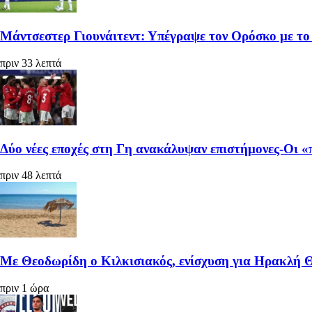
Μάντσεστερ Γιουνάιτεντ: Υπέγραψε τον Ορόσκο με το
πριν 33 λεπτά
Δύο νέες εποχές στη Γη ανακάλυψαν επιστήμονες‑Oι 
πριν 48 λεπτά
Με Θεοδωρίδη ο Κιλκισιακός, ενίσχυση για Ηρακλή Θ
πριν 1 ώρα